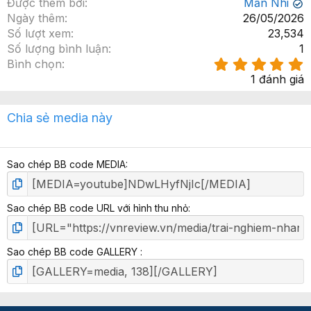
Được thêm bởi
Mẫn Nhi
✔
g
Ngày thêm
26/05/2026
Số lượt xem
23,534
Số lượng bình luận
1
Bình chọn
.
1 đánh giá
x
Chia sẻ media này
ế
p
h
Sao chép BB code MEDIA
ạ
n
g
Sao chép BB code URL với hình thu nhỏ
Sao chép BB code GALLERY