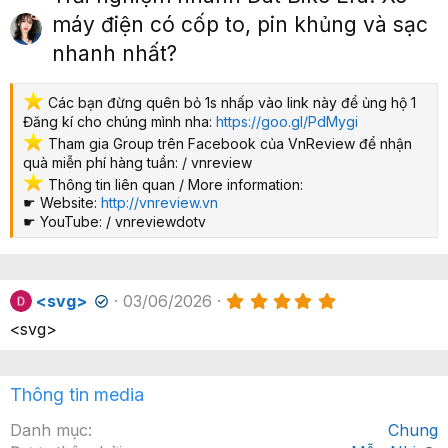
p
máy điện có cốp to, pin khủng và sạc
nhanh nhất?
️ Các bạn đừng quên bỏ 1s nhấp vào link này để ủng hộ 1
Đăng kí cho chúng mình nha:
https://goo.gl/PdMygi
️ Tham gia Group trên Facebook của VnReview để nhận
quà miễn phí hàng tuần: / vnreview
️ Thông tin liên quan / More information:
☛ Website:
http://vnreview.vn
☛ YouTube: / vnreviewdotv
5
<svg>
03/06/2026
✔
.
<svg>
0
0
x
ế
Thông tin media
p
h
ạ
Danh mục
Chung
n