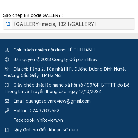
p
h
Sao chép BB code GALLERY
ạ
n
g
Chịu trách nhiệm nội dung: LÊ THỊ HẠNH
Bản quyền @2023 Công ty Cổ phần Bkav
Địa chỉ: Tầng 2, Tòa nhà HH1, Đường Dương Đình Nghệ,
Phường Cầu Giấy, TP Hà Nội
Giấy phép thiết lập mạng xã hội số 499/GP-BTTTT
do Bộ
Thông tin và Truyền thông cấp ngày 17/10/2022
Email:
quangcao.vnreview@gmail.com
Hotline:
024.37632552
Facebook:
VnReview.vn
Quy định và điều khoản sử dụng