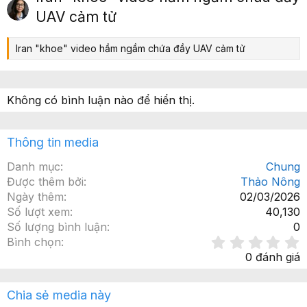
ớ
p
UAV cảm tử
c
Iran "khoe" video hầm ngầm chứa đầy UAV cảm tử
Không có bình luận nào để hiển thị.
Thông tin media
Danh mục
Chung
Được thêm bởi
Thảo Nông
Ngày thêm
02/03/2026
Số lượt xem
40,130
Số lượng bình luận
0
Bình chọn
.
0 đánh giá
x
Chia sẻ media này
ế