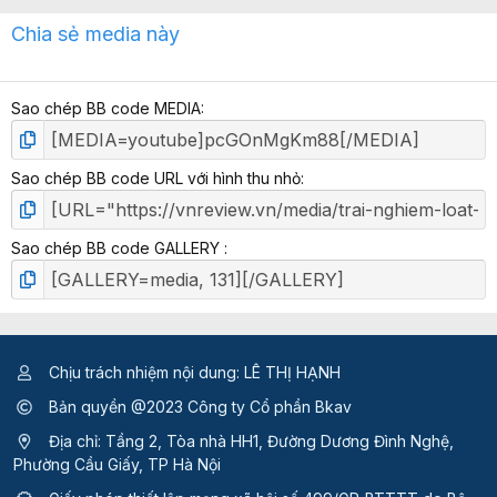
x
Chia sẻ media này
ế
p
h
Sao chép BB code MEDIA
ạ
n
g
Sao chép BB code URL với hình thu nhỏ
Sao chép BB code GALLERY
Chịu trách nhiệm nội dung: LÊ THỊ HẠNH
Bản quyền @2023 Công ty Cổ phần Bkav
Địa chỉ: Tầng 2, Tòa nhà HH1, Đường Dương Đình Nghệ,
Phường Cầu Giấy, TP Hà Nội