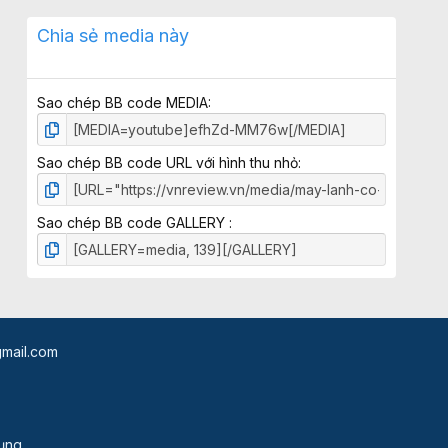
0
x
Chia sẻ media này
ế
p
h
Sao chép BB code MEDIA
ạ
n
g
Sao chép BB code URL với hình thu nhỏ
Sao chép BB code GALLERY
mail.com
dụng