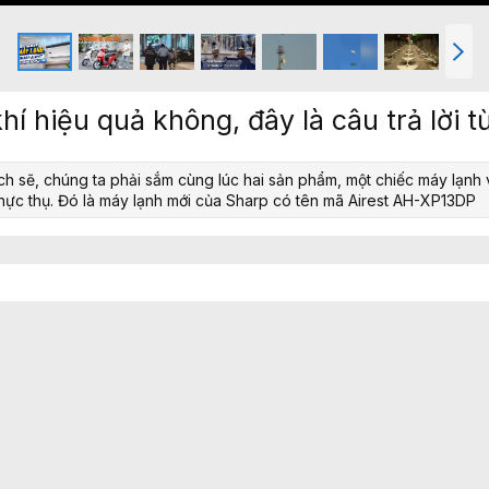
T
i
ế
p
hí hiệu quả không, đây là câu trả lời t
 sẽ, chúng ta phải sắm cùng lúc hai sản phẩm, một chiếc máy lạnh 
1" thực thụ. Đó là máy lạnh mới của Sharp có tên mã Airest AH-XP13DP