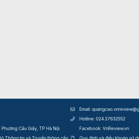
Email:
quangcao.vnreview@g
Hotline:
024.37632552
, Phường Cầu Giấy, TP Hà Nội
Facebook:
VnReview.vn
ộ Thông tin và Truyền thông cấp
Quy định và điều khoản sử 