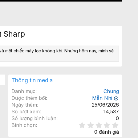
ừ Sharp
và một chiếc máy lọc không khí. Nhưng hôm nay, mình sẽ
Thông tin media
Danh mục
Chung
Được thêm bởi
Mẫn Nhi
✔
Ngày thêm
25/06/2026
Số lượt xem
14,537
Số lượng bình luận
0
0
Bình chọn
.
0 đánh giá
0