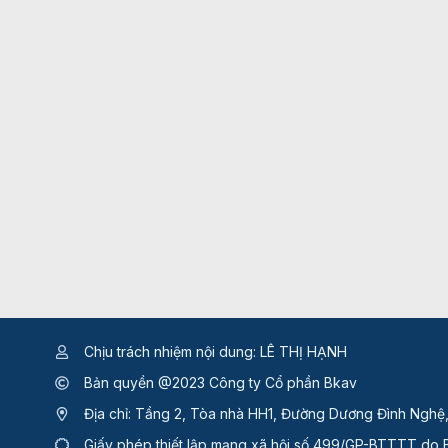
Chịu trách nhiệm nội dung: LÊ THỊ HẠNH
Bản quyền @2023 Công ty Cổ phần Bkav
Địa chỉ: Tầng 2, Tòa nhà HH1, Đường Dương Đình Nghệ
Giấy phép thiết lập mạng xã hội số 499/GP-BTTTT
do B