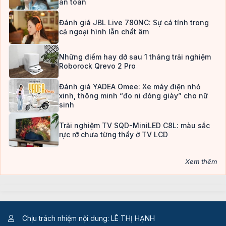
an toàn
Đánh giá JBL Live 780NC: Sự cá tính trong
cả ngoại hình lẫn chất âm
Những điểm hay dở sau 1 tháng trải nghiệm
Roborock Qrevo 2 Pro
Đánh giá YADEA Omee: Xe máy điện nhỏ
xinh, thông minh “đo ni đóng giày” cho nữ
sinh
Trải nghiệm TV SQD-MiniLED C8L: màu sắc
rực rỡ chưa từng thấy ở TV LCD
Xem thêm
Chịu trách nhiệm nội dung: LÊ THỊ HẠNH