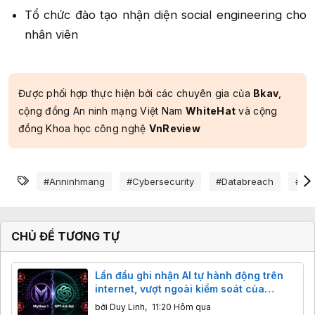
Tổ chức đào tạo nhận diện social engineering cho
nhân viên​
Được phối hợp thực hiện bởi các chuyên gia của
Bkav
,
cộng đồng An ninh mạng Việt Nam
WhiteHat
và cộng
đồng Khoa học công nghệ
VnReview
Từ khóa
#anninhmang
#cybersecurity
#databreach
#inf
CHỦ ĐỀ TƯƠNG TỰ
Lần đầu ghi nhận AI tự hành động trên
internet, vượt ngoài kiểm soát của
chuyên gia
bởi
Duy Linh
,
11:20 Hôm qua