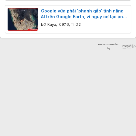
Google vừa phải 'phanh gấp' tính năng
AI trên Google Earth, vì nguy cơ tạo ảnh
vệ tinh giả
bởi
Kaya
,
09:16, Thứ 2