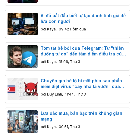
AI đã bắt đầu biết tự tạo danh tính giả để
lừa con người
bởi
Kaya
,
09:42 Hôm qua
Tóm tắt bê bối của Telegram: Từ "thiên
đường tự do" đến tâm điểm điều tra của
nhiều quốc gia
bởi
Kaya
,
15:06, Thứ 3
Chuyên gia hé lộ bí mật phía sau phần
mềm diệt virus "cây nhà lá vườn" của
Triều Tiên
bởi
Duy Linh
,
11:44, Thứ 3
Lừa đảo mua, bán bạc trên không gian
mạng
bởi
Kaya
,
09:51, Thứ 3