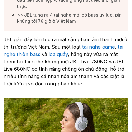
đầu tiên tích hợp AI tách giọng hát theo thời gian
thực​
>> JBL tung ra 4 tai nghe mới có bass uy lực, pin
khủng tới 76 giờ ở Việt Nam​
JBL gần đây liên tục ra mắt sản phẩm âm thanh mới ở
thị trường Việt Nam. Sau một loạt
tai nghe game
,
tai
nghe thiên bass
và
loa quẩy
, hãng này vừa ra mắt
thêm hai tai nghe không mới JBL Live 780NC và JBL
Live 680NC có tính năng chống ồn chủ động, hỗ trợ
nhiều tính năng cá nhân hóa âm thanh và đặc biệt là
thời lượng vô đối trong phân khúc.