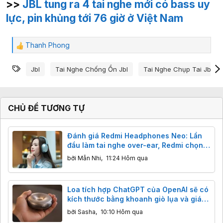
>>
JBL tung ra 4 tai nghe mới có bass uy
lực, pin khủng tới 76 giờ ở Việt Nam
Thanh Phong
C
ả
Từ khóa
m
Jbl
Tai Nghe Chống Ồn Jbl
Tai Nghe Chụp Tai Jbl
x
ú
c
:
CHỦ ĐỀ TƯƠNG TỰ
Đánh giá Redmi Headphones Neo: Lần
đầu làm tai nghe over-ear, Redmi chọn
cách đi an toàn
bởi
Mẫn Nhi
,
11:24 Hôm qua
Loa tích hợp ChatGPT của OpenAI sẽ có
kích thước bằng khoanh giò lụa và giá
hơn 300 USD
bởi
Sasha
,
10:10 Hôm qua