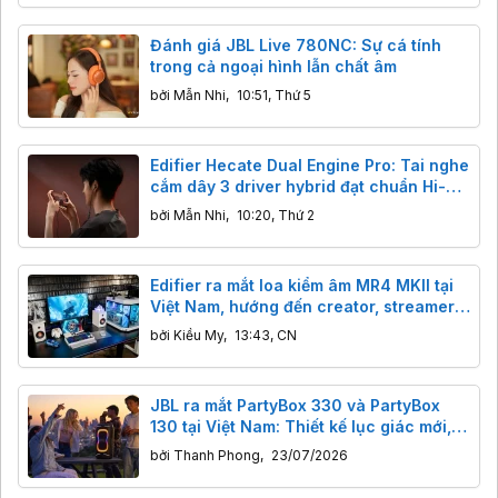
Đánh giá JBL Live 780NC: Sự cá tính
trong cả ngoại hình lẫn chất âm
bởi
Mẫn Nhi
,
10:51, Thứ 5
Edifier Hecate Dual Engine Pro: Tai nghe
cắm dây 3 driver hybrid đạt chuẩn Hi-
Res Audio cho game thủ, giá chỉ hơn
bởi
Mẫn Nhi
,
10:20, Thứ 2
700k
Edifier ra mắt loa kiểm âm MR4 MKII tại
Việt Nam, hướng đến creator, streamer
và game thủ
bởi
Kiều My
,
13:43, CN
JBL ra mắt PartyBox 330 và PartyBox
130 tại Việt Nam: Thiết kế lục giác mới,
tích hợp công nghệ AI Sound Boost
bởi
Thanh Phong
,
23/07/2026