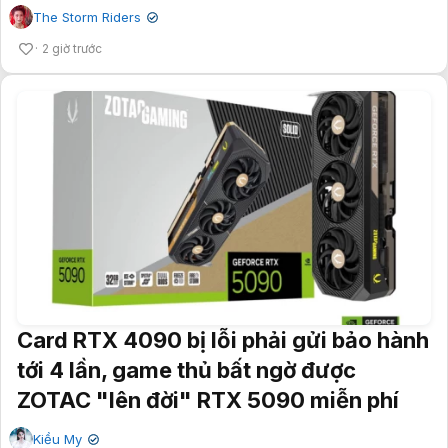
The Storm Riders
✔
2 giờ trước
Card RTX 4090 bị lỗi phải gửi bảo hành
tới 4 lần, game thủ bất ngờ được
ZOTAC "lên đời" RTX 5090 miễn phí
Kiều My
✔