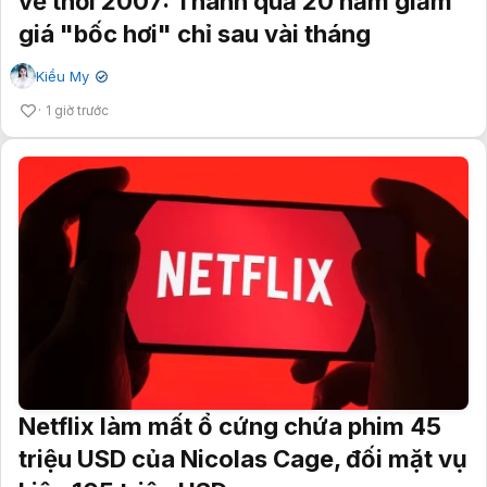
về thời 2007: Thành quả 20 năm giảm
giá "bốc hơi" chỉ sau vài tháng
Kiều My
✔
1 giờ trước
Netflix làm mất ổ cứng chứa phim 45
triệu USD của Nicolas Cage, đối mặt vụ