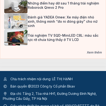
Những điểm hay dở sau 1 tháng trải nghiệm
Roborock Qrevo 2 Pro
Đánh giá YADEA Omee: Xe máy điện nhỏ
xinh, thông minh “đo ni đóng giày” cho nữ
sinh
Trải nghiệm TV SQD-MiniLED C8L: màu sắc
rực rỡ chưa từng thấy ở TV LCD
Xem thêm
Chịu trách nhiệm nội dung: LÊ THỊ HẠNH
Bản quyền @2023 Công ty Cổ phần Bkav
Địa chỉ: Tầng 2, Tòa nhà HH1, Đường Dương Đình Nghệ,
Phường Cầu Giấy, TP Hà Nội
Giấy phép thiết lập mạng xã hội số 499/GP-BTTTT
do Bộ