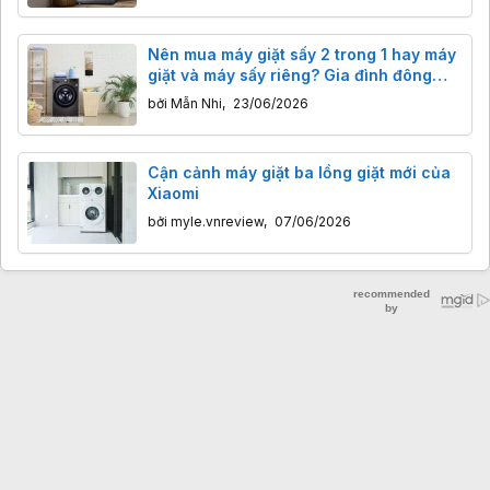
Nên mua máy giặt sấy 2 trong 1 hay máy
giặt và máy sấy riêng? Gia đình đông
người coi chừng hụt hẫng
bởi
Mẫn Nhi
,
23/06/2026
Cận cảnh máy giặt ba lồng giặt mới của
Xiaomi
bởi
myle.vnreview
,
07/06/2026