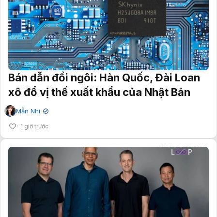
Bán dẫn đổi ngôi: Hàn Quốc, Đài Loan
xô đổ vị thế xuất khẩu của Nhật Bản
Mẫn Nhi
✔
1 giờ trước