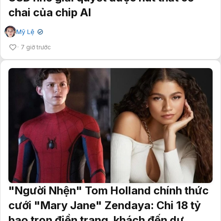
chai của chip AI
Mỹ Lệ
✔
7 giờ trước
"Người Nhện" Tom Holland chính thức
cưới "Mary Jane" Zendaya: Chi 18 tỷ
bao trọn điền trang, khách đến dự