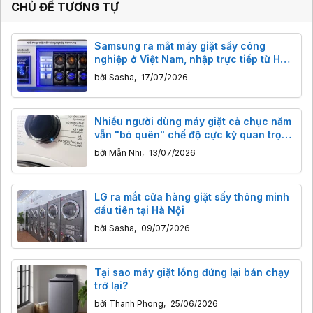
CHỦ ĐỀ TƯƠNG TỰ
Samsung ra mắt máy giặt sấy công
nghiệp ở Việt Nam, nhập trực tiếp từ Hàn
Quốc
bởi
Sasha
,
17/07/2026
Nhiều người dùng máy giặt cả chục năm
vẫn "bỏ quên" chế độ cực kỳ quan trọng
này
bởi
Mẫn Nhi
,
13/07/2026
LG ra mắt cửa hàng giặt sấy thông minh
đầu tiên tại Hà Nội
bởi
Sasha
,
09/07/2026
Tại sao máy giặt lồng đứng lại bán chạy
trở lại?
bởi
Thanh Phong
,
25/06/2026