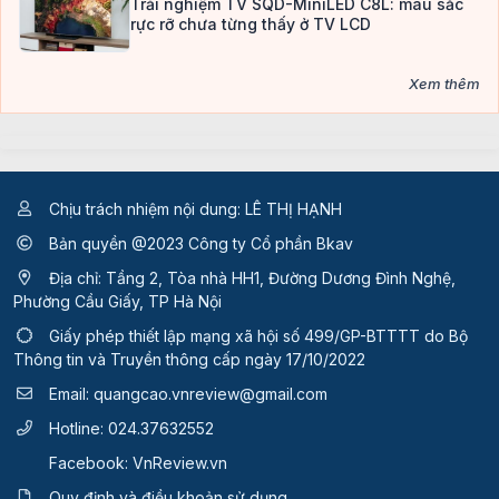
Trải nghiệm TV SQD-MiniLED C8L: màu sắc
rực rỡ chưa từng thấy ở TV LCD
Xem thêm
Chịu trách nhiệm nội dung: LÊ THỊ HẠNH
Bản quyền @2023 Công ty Cổ phần Bkav
Địa chỉ: Tầng 2, Tòa nhà HH1, Đường Dương Đình Nghệ,
Phường Cầu Giấy, TP Hà Nội
Giấy phép thiết lập mạng xã hội số 499/GP-BTTTT
do Bộ
Thông tin và Truyền thông cấp ngày 17/10/2022
Email:
quangcao.vnreview@gmail.com
Hotline:
024.37632552
Facebook:
VnReview.vn
Quy định và điều khoản sử dụng