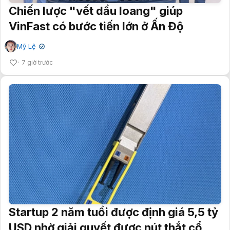
Chiến lược "vết dầu loang" giúp
VinFast có bước tiến lớn ở Ấn Độ
Mỹ Lệ
✔
7 giờ trước
Startup 2 năm tuổi được định giá 5,5 tỷ
USD nhờ giải quyết được nút thắt cổ