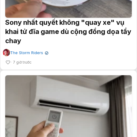
Sony nhất quyết không "quay xe" vụ
khai tử đĩa game dù cộng đồng dọa tẩy
chay
The Storm Riders
✔
7 giờ trước