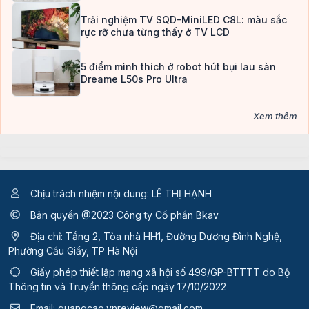
Trải nghiệm TV SQD-MiniLED C8L: màu sắc
rực rỡ chưa từng thấy ở TV LCD
5 điểm mình thích ở robot hút bụi lau sàn
Dreame L50s Pro Ultra
Xem thêm
Chịu trách nhiệm nội dung: LÊ THỊ HẠNH
Bản quyền @2023 Công ty Cổ phần Bkav
Địa chỉ: Tầng 2, Tòa nhà HH1, Đường Dương Đình Nghệ,
Phường Cầu Giấy, TP Hà Nội
Giấy phép thiết lập mạng xã hội số 499/GP-BTTTT
do Bộ
Thông tin và Truyền thông cấp ngày 17/10/2022
Email:
quangcao.vnreview@gmail.com