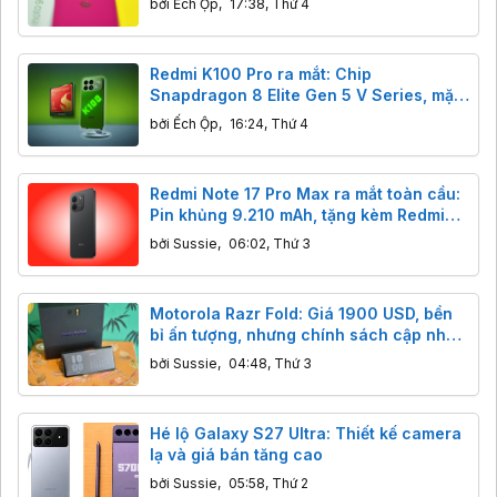
bởi
Ếch Ộp
,
17:38, Thứ 4
Redmi K100 Pro ra mắt: Chip
Snapdragon 8 Elite Gen 5 V Series, mặt
lưng phát sáng cực độc
bởi
Ếch Ộp
,
16:24, Thứ 4
Redmi Note 17 Pro Max ra mắt toàn cầu:
Pin khủng 9.210 mAh, tặng kèm Redmi
Watch 6
bởi
Sussie
,
06:02, Thứ 3
Motorola Razr Fold: Giá 1900 USD, bền
bỉ ấn tượng, nhưng chính sách cập nhật
có đáng lo?
bởi
Sussie
,
04:48, Thứ 3
Hé lộ Galaxy S27 Ultra: Thiết kế camera
lạ và giá bán tăng cao
bởi
Sussie
,
05:58, Thứ 2