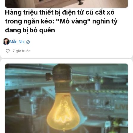
Hàng triệu thiết bị điện tử cũ cất xó
trong ngăn kéo: "Mỏ vàng" nghìn tỷ
đang bị bỏ quên
Mẫn Nhi
✔
7 giờ trước