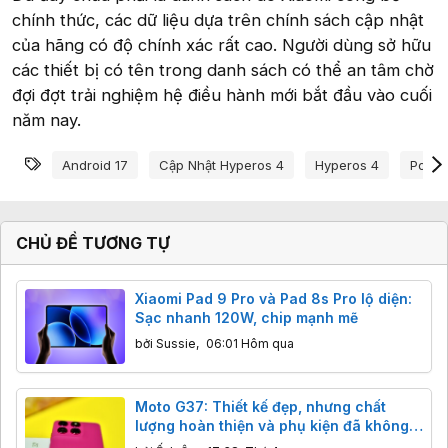
chính thức, các dữ liệu dựa trên chính sách cập nhật
của hãng có độ chính xác rất cao. Người dùng sở hữu
các thiết bị có tên trong danh sách có thể an tâm chờ
đợi đợt trải nghiệm hệ điều hành mới bắt đầu vào cuối
năm nay.
Từ khóa
Android 17
Cập Nhật Hyperos 4
Hyperos 4
Poco
CHỦ ĐỀ TƯƠNG TỰ
Xiaomi Pad 9 Pro và Pad 8s Pro lộ diện:
Sạc nhanh 120W, chip mạnh mẽ
bởi
Sussie
,
06:01 Hôm qua
Moto G37: Thiết kế đẹp, nhưng chất
lượng hoàn thiện và phụ kiện đã không
còn như xưa