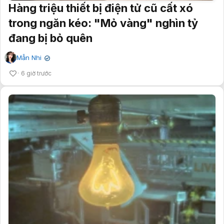
Hàng triệu thiết bị điện tử cũ cất xó
trong ngăn kéo: "Mỏ vàng" nghìn tỷ
đang bị bỏ quên
Mẫn Nhi
✔
6 giờ trước