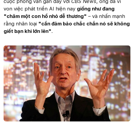
cuộc phỏng vấn gần đây với
CBS News
, ông đã ví
von việc phát triển AI hiện nay
giống như đang
"chăm một con hổ nhỏ dễ thương"
– và nhấn mạnh
rằng nhân loại
"cần đảm bảo chắc chắn nó sẽ không
giết bạn khi lớn lên"
.