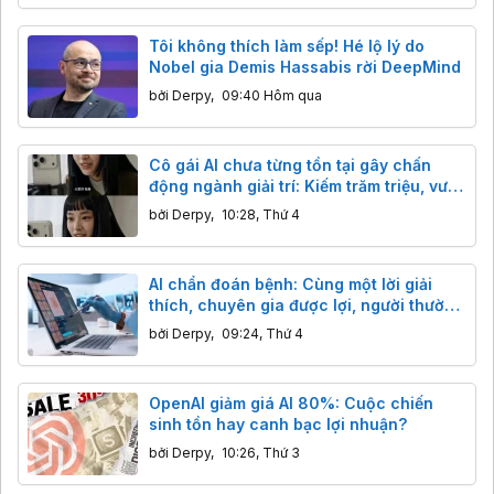
Tôi không thích làm sếp! Hé lộ lý do
Nobel gia Demis Hassabis rời DeepMind
bởi
Derpy
,
09:40 Hôm qua
Cô gái AI chưa từng tồn tại gây chấn
động ngành giải trí: Kiếm trăm triệu, vượt
mặt sao thật
bởi
Derpy
,
10:28, Thứ 4
AI chẩn đoán bệnh: Cùng một lời giải
thích, chuyên gia được lợi, người thường
bị hại?
bởi
Derpy
,
09:24, Thứ 4
OpenAI giảm giá AI 80%: Cuộc chiến
sinh tồn hay canh bạc lợi nhuận?
bởi
Derpy
,
10:26, Thứ 3