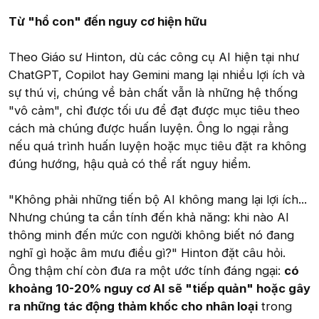
Từ "hổ con" đến nguy cơ hiện hữu
Theo Giáo sư Hinton, dù các công cụ AI hiện tại như
ChatGPT, Copilot hay Gemini mang lại nhiều lợi ích và
sự thú vị, chúng về bản chất vẫn là những hệ thống
"vô cảm", chỉ được tối ưu để đạt được mục tiêu theo
cách mà chúng được huấn luyện. Ông lo ngại rằng
nếu quá trình huấn luyện hoặc mục tiêu đặt ra không
đúng hướng, hậu quả có thể rất nguy hiểm.
"Không phải những tiến bộ AI không mang lại lợi ích...
Nhưng chúng ta cần tính đến khả năng: khi nào AI
thông minh đến mức con người không biết nó đang
nghĩ gì hoặc âm mưu điều gì?" Hinton đặt câu hỏi.
Ông thậm chí còn đưa ra một ước tính đáng ngại:
có
khoảng 10-20% nguy cơ AI sẽ "tiếp quản" hoặc gây
ra những tác động thảm khốc cho nhân loại
trong