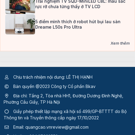
Trải nghiệm TV SQD-MiniLED C8L: màu sắc
rực rỡ chưa từng thấy ở TV LCD
5 điểm mình thích ở robot hút bụi lau sàn
Dreame L50s Pro Ultra
Xem thêm
Chịu trách nhiệm nội dung: LÊ THỊ HẠNH
Bản quyền @2023 Công ty Cổ phần Bkav
Địa chỉ: Tầng 2, Tòa nhà HH1, Đường Dương Đình Nghệ,
Phường Cầu Giấy, TP Hà Nội
Giấy phép thiết lập mạng xã hội số 499/GP-BTTTT
do Bộ
Thông tin và Truyền thông cấp ngày 17/10/2022
Email:
quangcao.vnreview@gmail.com