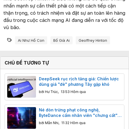
nhấn mạnh sự cần thiết phải có một cách tiếp cận
thận trọng, có trách nhiệm và đặt sự an toàn lên hàng
đầu trong cuộc cách mạng AI đang diễn ra với tốc độ
vũ bão.
Từ khóa
Ai Như Hổ Con
Bố Già Ai
Geoffrey Hinton
CHỦ ĐỀ TƯƠNG TỰ
DeepSeek rục rịch tăng giá: Chiến lược
dùng giá "đè" phương Tây gặp khó
bởi
Hư Trúc
,
13:53 Hôm qua
Né đòn trừng phạt công nghệ,
ByteDance cấm nhân viên "chưng cất"
mô hình AI Mỹ
bởi
Mẫn Nhi
,
11:32 Hôm qua