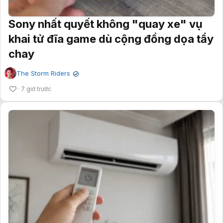
Sony nhất quyết không "quay xe" vụ
khai tử đĩa game dù cộng đồng dọa tẩy
chay
The Storm Riders
✔
7 giờ trước