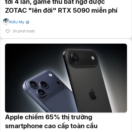
tới 4 lần, game thủ bất ngờ được
ZOTAC "lên đời" RTX 5090 miễn phí
Kiều My
✔
30 phút trước
Apple chiếm 65% thị trường
smartphone cao cấp toàn cầu