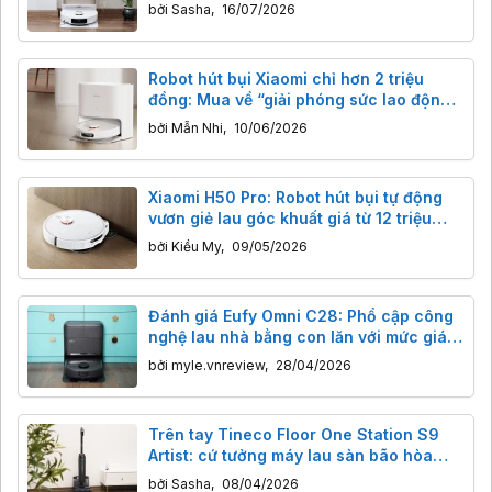
bởi
Sasha
,
16/07/2026
Robot hút bụi Xiaomi chỉ hơn 2 triệu
đồng: Mua về “giải phóng sức lao động”
hay chỉ là đồ chơi công nghệ?
bởi
Mẫn Nhi
,
10/06/2026
Xiaomi H50 Pro: Robot hút bụi tự động
vươn giẻ lau góc khuất giá từ 12 triệu
đồng
bởi
Kiều My
,
09/05/2026
Đánh giá Eufy Omni C28: Phổ cập công
nghệ lau nhà bằng con lăn với mức giá
dễ tiếp cận ở Việt Nam
bởi
myle.vnreview
,
28/04/2026
Trên tay Tineco Floor One Station S9
Artist: cứ tưởng máy lau sàn bão hòa
công nghệ rồi
bởi
Sasha
,
08/04/2026