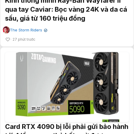
Kính thông minh Ray-Ban Wayfarer II
qua tay Caviar: Bọc vàng 24K và da cá
sấu, giá từ 160 triệu đồng
The Storm Riders
✔
27 phút trước
Card RTX 4090 bị lỗi phải gửi bảo hành