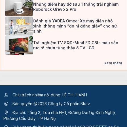
Những điểm hay dở sau 1 tháng trải nghiệm
Roborock Qrevo 2 Pro
Đánh giá YADEA Omee: Xe máy điện nhỏ
xinh, thông minh “đo ni đóng giày” cho nữ
sinh
Trải nghiệm TV SQD-MiniLED C8L: màu sắc
rực rỡ chưa từng thấy ở TV LCD
Xem thêm
Chịu trách nhiệm nội dung: LÊ THỊ HẠNH
Bản quyền @2023 Công ty Cổ phần Bkav
Địa chỉ: Tầng 2, Tòa nhà HH1, Đường Dương Đình Nghệ,
Phường Cầu Giấy, TP Hà Nội