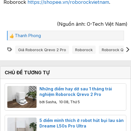
Roborock
https://shopee.vn/roborockvietnam
.
(Nguồn ảnh: O-Tech Việt Nam)​
Thanh Phong
C
ả
Từ khóa
m
Giá Roborock Qrevo 2 Pro
Roborock
Roborock Qrevo
x
ú
c
:
CHỦ ĐỀ TƯƠNG TỰ
Những điểm hay dở sau 1 tháng trải
nghiệm Roborock Qrevo 2 Pro
bởi
Sasha
,
10:08, Thứ 5
5 điểm mình thích ở robot hút bụi lau sàn
Dreame L50s Pro Ultra