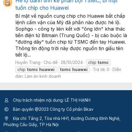
Hé lộ danh tính kẻ phản bội TSMC, bí mật
tuồn chip cho Huawei
Bí mật về nguồn cung chip cho Huawei bất chấp
lệnh cấm vận của Mỹ đã phần nào được hé lộ.
Sophgo - công ty liên kết với "ông lớn" khai thác
tiền điện tử Bitmain (Trung Quốc) - bị cáo buộc là
"đường dây" tuồn chip từ TSMC đến tay Huawei.
Thông tin động trời này được nguồn tin giấu tên
tiết lộ...
Huyền Trang
Chủ đề
28/10/2024
chip
tsmc
chip
tsmc
huawei
tsmc
huawei
Trả lời: 0
Diễn
đàn:
Làm ăn kinh doanh
Chịu trách nhiệm nội dung: LÊ THỊ HẠNH
Bản quyền @2023 Công ty Cổ phần Bkav
Địa chỉ: Tầng 2, Tòa nhà HH1, Đường Dương Đình Nghệ,
Phường Cầu Giấy, TP Hà Nội