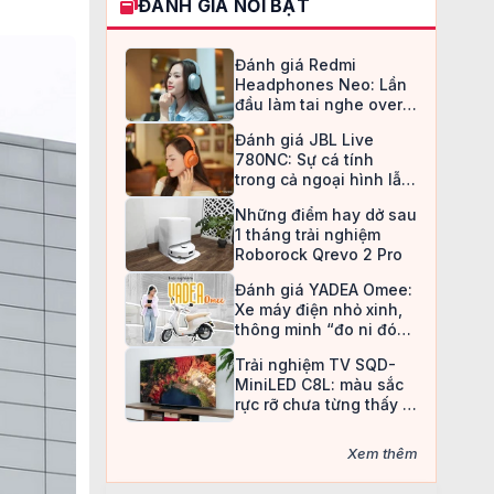
ĐÁNH GIÁ NỔI BẬT
Đánh giá Redmi
Headphones Neo: Lần
đầu làm tai nghe over-
ear, Redmi chọn cách đi
Đánh giá JBL Live
an toàn
780NC: Sự cá tính
trong cả ngoại hình lẫn
chất âm
Những điểm hay dở sau
1 tháng trải nghiệm
Roborock Qrevo 2 Pro
Đánh giá YADEA Omee:
Xe máy điện nhỏ xinh,
thông minh “đo ni đóng
giày” cho nữ sinh
Trải nghiệm TV SQD-
MiniLED C8L: màu sắc
rực rỡ chưa từng thấy ở
TV LCD
Xem thêm