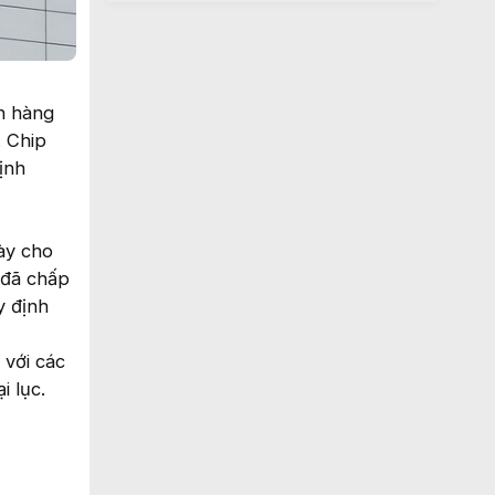
h hàng
. Chip
ịnh
ày cho
 đã chấp
y định
 với các
 lục.