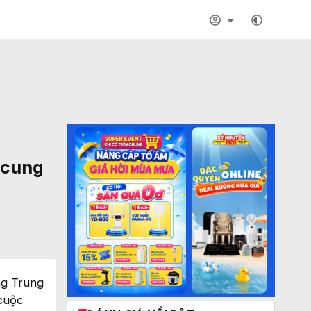
 cung
ng Trung
 cuộc