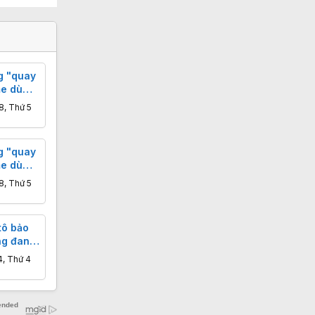
g "quay
me dù
ay
8, Thứ 5
g "quay
me dù
ay
8, Thứ 5
tô bảo
ng đang
dọa
4, Thứ 4