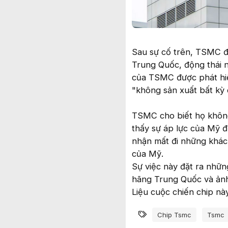
Sau sự cố trên, TSMC đ
Trung Quốc, động thái n
của TSMC được phát hiệ
"không sản xuất bất kỳ
TSMC cho biết họ không 
thấy sự áp lực của Mỹ đ
nhận mất đi những khách
của Mỹ.
Sự việc này đặt ra nhữn
hãng Trung Quốc và ảnh
Liệu cuộc chiến chip này
Từ khóa
Chip Tsmc
Tsmc