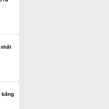
n nhất
o bằng