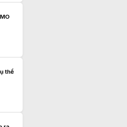
MIMO
ụ thể
o ra