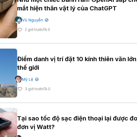
mắt hiện thân vật lý của ChatGPT
Vũ Nguyễn
✔
2 giờ trước
0
Điểm danh vị trí đặt 10 kính thiên văn lớ
thế giới
Mỹ Lệ
✔
3 giờ trước
0
Tại sao tốc độ sạc điện thoại lại được đ
đơn vị Watt?