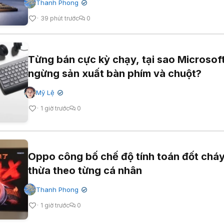
Thanh Phong
✔
39 phút trước
0
Từng bán cực kỳ chạy, tại sao Microsof
ngừng sản xuất bàn phím và chuột?
Mỹ Lệ
✔
1 giờ trước
0
Oppo công bố chế độ tính toán đốt chá
thừa theo từng cá nhân
Thanh Phong
✔
1 giờ trước
0