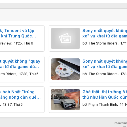
, Tencent và tập
Sony nhất quyết khôn
 khí Trung Quốc
xe" vụ khai tử đĩa ga
đợt IPO của Unitree
cộng đồng dọa tẩy ch
nreview
,
11:25, Thứ 6
bởi
The Storm Riders
,
17:1
t quyết không "quay
Sony nhất quyết khôn
ai tử đĩa game dù
xe" vụ khai tử đĩa ga
g dọa tẩy chay
cộng đồng dọa tẩy ch
orm Riders
,
17:18, Thứ 5
bởi
The Storm Riders
,
17:1
u hoà Nhật "trúng
Ghê thật, thị trường ô 
 nắng nóng càn quét
thủ như Hàn Quốc cũ
bị xe Trung Quốc đe 
,
13:37, Thứ 5
bởi
Phạm Thanh Bình
,
14:1