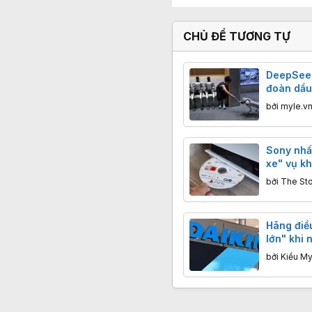
CHỦ ĐỀ TƯƠNG TỰ
DeepSeek
đoàn dầu
tham gia 
bởi
myle.v
Sony nhấ
xe" vụ kh
cộng đồn
bởi
The St
Hãng điề
lớn" khi
châu Âu
bởi
Kiều My