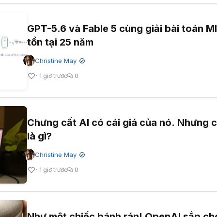
GPT-5.6 và Fable 5 cùng giải bài toán 
tồn tại 25 năm
Christine May
✔
1 giờ trước
0
Chưng cất AI có cái giá của nó. Nhưng c
là gì?
Christine May
✔
1 giờ trước
0
Như một chiếc bánh rán! OpenAI sắp ch