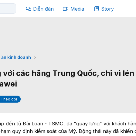
Diễn đàn
Media
Story
 ăn kinh doanh
với các hãng Trung Quốc, chỉ vì lén
uawei
+Theo dõi
hip đến từ Đài Loan - TSMC, đã "quay lưng" với khách hà
 phạm quy định kiểm soát của Mỹ. Động thái này đã khiến