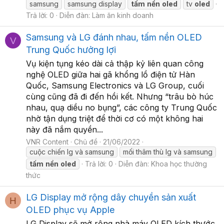
samsung
samsung display
tấm
nền
oled
tv
oled
Trả lời: 0
Diễn đàn:
Làm ăn kinh doanh
Samsung và LG đánh nhau, tấm nền OLED
V
Trung Quốc hưởng lợi
Vụ kiện tụng kéo dài cả thập kỷ liên quan công
nghệ OLED giữa hai gã khổng lồ điện tử Hàn
Quốc, Samsung Electronics và LG Group, cuối
cùng cũng đã đi đến hồi kết. Nhưng “trâu bò húc
nhau, quạ diều no bụng”, các công ty Trung Quốc
nhờ tận dụng triệt để thời cơ có một không hai
này đã nắm quyền...
VNR Content
Chủ đề
21/06/2022
cuộc chiến lg và samsung
mối thâm thù lg và samsung
tấm
nền
oled
Trả lời: 0
Diễn đàn:
Khoa học thường
thức
LG Display mở rộng dây chuyền sản xuất
H
OLED phục vụ Apple
LG Display sẽ mở rộng nhà máy OLED kích thước