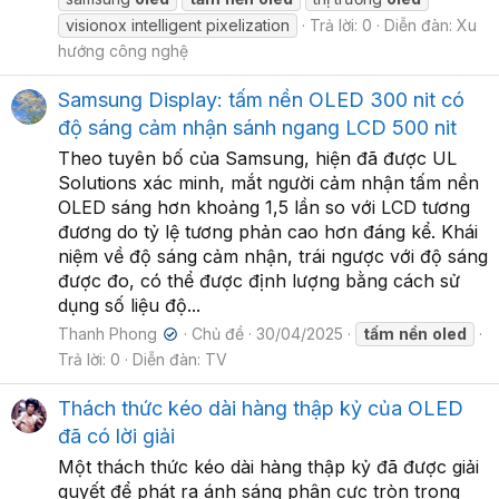
visionox intelligent pixelization
Trả lời: 0
Diễn đàn:
Xu
hướng công nghệ
Samsung Display: tấm nền OLED 300 nit có
độ sáng cảm nhận sánh ngang LCD 500 nit
Theo tuyên bố của Samsung, hiện đã được UL
Solutions xác minh, mắt người cảm nhận tấm nền
OLED sáng hơn khoảng 1,5 lần so với LCD tương
đương do tỷ lệ tương phản cao hơn đáng kể. Khái
niệm về độ sáng cảm nhận, trái ngược với độ sáng
được đo, có thể được định lượng bằng cách sử
dụng số liệu độ...
Thanh Phong
Chủ đề
30/04/2025
tấm
nền
oled
✔
Trả lời: 0
Diễn đàn:
TV
Thách thức kéo dài hàng thập kỷ của OLED
đã có lời giải
Một thách thức kéo dài hàng thập kỷ đã được giải
quyết để phát ra ánh sáng phân cực tròn trong