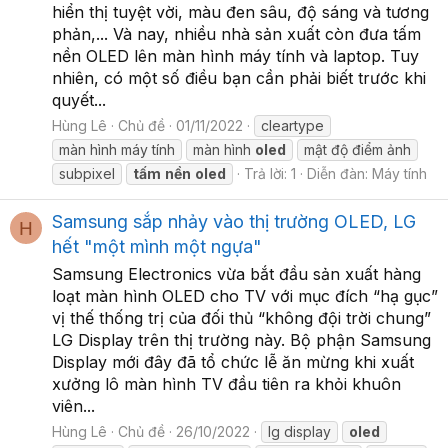
hiển thị tuyệt vời, màu đen sâu, độ sáng và tương
phản,... Và nay, nhiều nhà sản xuất còn đưa tấm
nền OLED lên màn hình máy tính và laptop. Tuy
nhiên, có một số điều bạn cần phải biết trước khi
quyết...
Hùng Lê
Chủ đề
01/11/2022
cleartype
màn hình máy tính
màn hình
oled
mật độ điểm ảnh
subpixel
tấm
nền
oled
Trả lời: 1
Diễn đàn:
Máy tính
Samsung sắp nhảy vào thị trường OLED, LG
H
hết "một mình một ngựa"
Samsung Electronics vừa bắt đầu sản xuất hàng
loạt màn hình OLED cho TV với mục đích “hạ gục”
vị thế thống trị của đối thủ “không đội trời chung”
LG Display trên thị trường này. Bộ phận Samsung
Display mới đây đã tổ chức lễ ăn mừng khi xuất
xưởng lô màn hình TV đầu tiên ra khỏi khuôn
viên...
Hùng Lê
Chủ đề
26/10/2022
lg display
oled