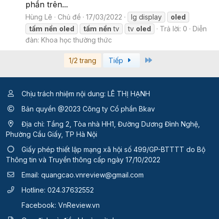
phần trên...
Hùng Lê
Chủ đề
17/03/2022
lg display
oled
tấm
nền
oled
tấm
nền
tv
tv
oled
Trả lời: 0
Diễn
đàn:
Khoa học thường thức
Last
1/2 trang
Tiếp
Chịu trách nhiệm nội dung: LÊ THỊ HẠNH
Bản quyền @2023 Công ty Cổ phần Bkav
Địa chỉ: Tầng 2, Tòa nhà HH1, Đường Dương Đình Nghệ,
Phường Cầu Giấy, TP Hà Nội
Giấy phép thiết lập mạng xã hội số 499/GP-BTTTT
do Bộ
Thông tin và Truyền thông cấp ngày 17/10/2022
Email:
quangcao.vnreview@gmail.com
Hotline:
024.37632552
Facebook:
VnReview.vn