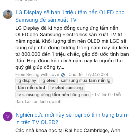
LG Display sẽ bán 1 triệu tấm nền OLED cho
Samsung để sản xuất TV
LG Display đã kí hợp đồng cung ứng tấm nền
OLED cho Samsung Electronics sản xuất TV từ
năm ngoái. Khối lượng tấm nền OLED mà LGD sẽ
cung cấp cho đồng hương trong năm nay dự kiến
từ 800.000 đến 1 triệu chiếc, gấp đôi ước tính ban
đầu. Hợp đồng kéo dài 5 năm này là nguồn thu
quý giá giúp công ty...
From Beijing with Love
Chủ đề
17/04/2024
✔
lg display
lg
oled
samsung mua
tấm
nền
lg
tấm
nền
oled
tv
oled
samsung
tv samsung dùng
tấm
nền
hãng nào
Trả lời: 0
Diễn
đàn:
Làm ăn kinh doanh
Nghiên cứu mới này sẽ loại bỏ tình trạng burn-
V
in trên TV OLED?
Các nhà khoa học tại Đại học Cambridge, Anh