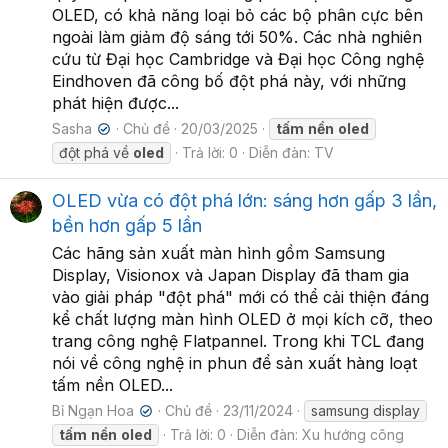
OLED, có khả năng loại bỏ các bộ phân cực bên
ngoài làm giảm độ sáng tới 50%. Các nhà nghiên
cứu từ Đại học Cambridge và Đại học Công nghệ
Eindhoven đã công bố đột phá này, với những
phát hiện được...
Sasha
Chủ đề
20/03/2025
tấm
nền
oled
✔
đột phá về
oled
Trả lời: 0
Diễn đàn:
TV
OLED vừa có đột phá lớn: sáng hơn gấp 3 lần,
bền hơn gấp 5 lần
Các hãng sản xuất màn hình gồm Samsung
Display, Visionox và Japan Display đã tham gia
vào giải pháp "đột phá" mới có thể cải thiện đáng
kể chất lượng màn hình OLED ở mọi kích cỡ, theo
trang công nghệ Flatpannel. Trong khi TCL đang
nói về công nghệ in phun để sản xuất hàng loạt
tấm nền OLED...
Bỉ Ngạn Hoa
Chủ đề
23/11/2024
samsung display
✔
tấm
nền
oled
Trả lời: 0
Diễn đàn:
Xu hướng công