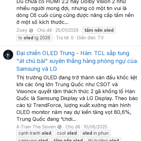
Dù chưa có HDMI 2.2 hay Dolby Vision 2 như
nhiều người mong đợi, nhưng có một tin vui là
dòng C6 cuối cùng cũng được nâng cấp tấm nền
ở một số kích thước...
Zoey
Chủ đề
25/01/2026
tấm
nền
oled
✔
tv
oled
lg 2026
Trả lời: 0
Diễn đàn:
TV
Đại chiến OLED Trung - Hàn: TCL sắp tung
"át chủ bài" xuyên thẳng hàng phòng ngự của
Samsung và LG
Thị trường OLED đang trở thành sàn đấu khốc liệt
khi các ông lớn Trung Quốc như CSOT và
Visionox quyết tâm thách thức 2 gã khổng lồ Hàn
Quốc là Samsung Display và LG Display. Theo báo
cáo từ TrendForce, lượng xuất xưởng màn hình
OLED monitor năm nay dự kiến tăng vọt 80,6%,
Trung Quốc đang “chơi...
A-Train The Seven
Chủ đề
10/06/2025
✔
cạnh tranh
oled
csot
oled
oled
in phun
samsung
oled
tấm
nền
oled
thị trường
oled