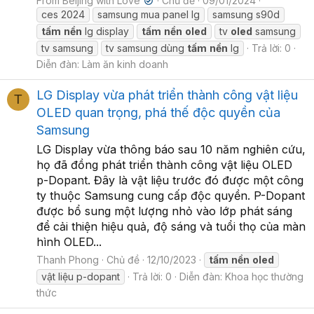
From Beijing with Love
Chủ đề
09/01/2024
✔
ces 2024
samsung mua panel lg
samsung s90d
tấm
nền
lg display
tấm
nền
oled
tv
oled
samsung
tv samsung
tv samsung dùng
tấm
nền
lg
Trả lời: 0
Diễn đàn:
Làm ăn kinh doanh
LG Display vừa phát triển thành công vật liệu
T
OLED quan trọng, phá thế độc quyền của
Samsung
LG Display vừa thông báo sau 10 năm nghiên cứu,
họ đã đồng phát triển thành công vật liệu OLED
p-Dopant. Đây là vật liệu trước đó được một công
ty thuộc Samsung cung cấp độc quyền. P-Dopant
được bổ sung một lượng nhỏ vào lớp phát sáng
để cải thiện hiệu quả, độ sáng và tuổi thọ của màn
hình OLED...
Thanh Phong
Chủ đề
12/10/2023
tấm
nền
oled
vật liệu p-dopant
Trả lời: 0
Diễn đàn:
Khoa học thường
thức