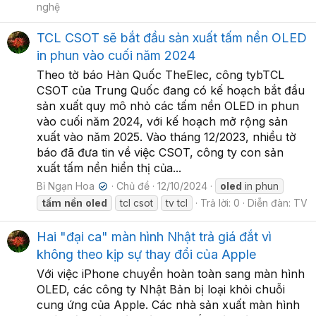
nghệ
TCL CSOT sẽ bắt đầu sản xuất tấm nền OLED
in phun vào cuối năm 2024
Theo tờ báo Hàn Quốc TheElec, công tybTCL
CSOT của Trung Quốc đang có kế hoạch bắt đầu
sản xuất quy mô nhỏ các tấm nền OLED in phun
vào cuối năm 2024, với kế hoạch mở rộng sản
xuất vào năm 2025. Vào tháng 12/2023, nhiều tờ
báo đã đưa tin về việc CSOT, công ty con sản
xuất tấm nền hiển thị của...
Bỉ Ngạn Hoa
Chủ đề
12/10/2024
oled
in phun
✔
tấm
nền
oled
tcl csot
tv tcl
Trả lời: 0
Diễn đàn:
TV
Hai "đại ca" màn hình Nhật trả giá đắt vì
không theo kịp sự thay đổi của Apple
Với việc iPhone chuyển hoàn toàn sang màn hình
OLED, các công ty Nhật Bản bị loại khỏi chuỗi
cung ứng của Apple. Các nhà sản xuất màn hình