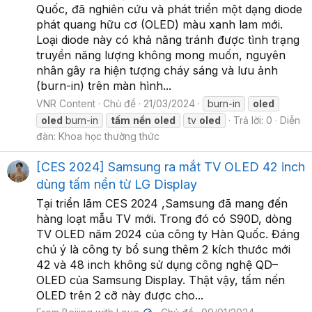
Quốc, đã nghiên cứu và phát triển một dạng diode
phát quang hữu cơ (OLED) màu xanh lam mới.
Loại diode này có khả năng tránh được tình trạng
truyền năng lượng không mong muốn, nguyên
nhân gây ra hiện tượng cháy sáng và lưu ảnh
(burn-in) trên màn hình...
VNR Content
Chủ đề
21/03/2024
burn-in
oled
oled
burn-in
tấm
nền
oled
tv
oled
Trả lời: 0
Diễn
đàn:
Khoa học thường thức
[CES 2024] Samsung ra mắt TV OLED 42 inch
dùng tấm nền từ LG Display
Tại triển lãm CES 2024 ,Samsung đã mang đến
hàng loạt mẫu TV mới. Trong đó có S90D, dòng
TV OLED năm 2024 của công ty Hàn Quốc. Đáng
chú ý là công ty bổ sung thêm 2 kích thước mới
42 và 48 inch không sử dụng công nghệ QD–
OLED của Samsung Display. Thật vậy, tấm nến
OLED trên 2 cỡ này được cho...