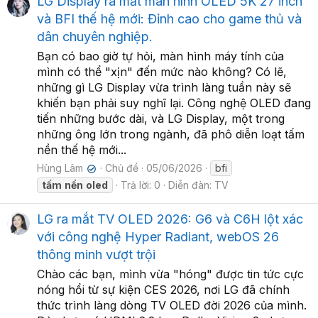
LG Display ra mắt màn hình OLED 5K 27 inch
và BFI thế hệ mới: Đỉnh cao cho game thủ và
dân chuyên nghiệp.
Bạn có bao giờ tự hỏi, màn hình máy tính của
mình có thể "xịn" đến mức nào không? Có lẽ,
những gì LG Display vừa trình làng tuần này sẽ
khiến bạn phải suy nghĩ lại. Công nghệ OLED đang
tiến những bước dài, và LG Display, một trong
những ông lớn trong ngành, đã phô diễn loạt tấm
nền thế hệ mới...
Hùng Lâm
Chủ đề
05/06/2026
bfi
✔
tấm
nền
oled
Trả lời: 0
Diễn đàn:
TV
LG ra mắt TV OLED 2026: G6 và C6H lột xác
với công nghệ Hyper Radiant, webOS 26
thông minh vượt trội
Chào các bạn, mình vừa "hóng" được tin tức cực
nóng hổi từ sự kiện CES 2026, nơi LG đã chính
thức trình làng dòng TV OLED đời 2026 của mình.