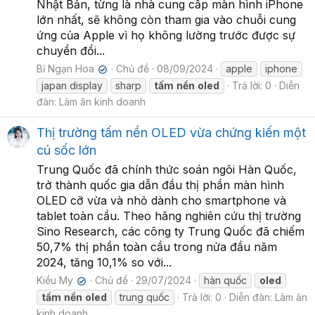
Nhật Bản, từng là nhà cung cấp màn hình iPhone
lớn nhất, sẽ không còn tham gia vào chuỗi cung
ứng của Apple vì họ không lường trước được sự
chuyển đổi...
Bỉ Ngạn Hoa
Chủ đề
08/09/2024
apple
iphone
✔
japan display
sharp
tấm
nền
oled
Trả lời: 0
Diễn
đàn:
Làm ăn kinh doanh
Thị trường tấm nền OLED vừa chứng kiến một
cú sốc lớn
Trung Quốc đã chính thức soán ngôi Hàn Quốc,
trở thành quốc gia dẫn đầu thị phần màn hình
OLED cỡ vừa và nhỏ dành cho smartphone và
tablet toàn cầu. Theo hãng nghiên cứu thị trường
Sino Research, các công ty Trung Quốc đã chiếm
50,7% thị phần toàn cầu trong nửa đầu năm
2024, tăng 10,1% so với...
Kiều My
Chủ đề
29/07/2024
hàn quốc
oled
✔
tấm
nền
oled
trung quốc
Trả lời: 0
Diễn đàn:
Làm ăn
kinh doanh