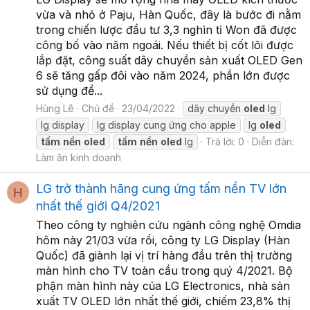
vừa và nhỏ ở Paju, Hàn Quốc, đây là bước đi nằm
trong chiến lược đầu tư 3,3 nghìn tỉ Won đã được
công bố vào năm ngoái. Nếu thiết bị cốt lõi được
lắp đặt, công suất dây chuyền sản xuất OLED Gen
6 sẽ tăng gấp đôi vào năm 2024, phần lớn được
sử dụng để...
Hùng Lê
Chủ đề
23/04/2022
dây chuyền
oled
lg
lg display
lg display cung ứng cho apple
lg
oled
tấm
nền
oled
tấm
nền
oled
lg
Trả lời: 0
Diễn đàn:
Làm ăn kinh doanh
LG trở thành hãng cung ứng tấm nền TV lớn
H
nhất thế giới Q4/2021
Theo công ty nghiên cứu ngành công nghệ Omdia
hôm này 21/03 vừa rồi, công ty LG Display (Hàn
Quốc) đã giành lại vị trí hàng đầu trên thị trường
màn hình cho TV toàn cầu trong quý 4/2021. Bộ
phận màn hình này của LG Electronics, nhà sản
xuất TV OLED lớn nhất thế giới, chiếm 23,8% thị