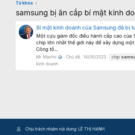
Từ khóa
samsung bị ăn cắp bí mật kinh d
Bí mật kinh doanh của Samsung đã bị 
Một cựu giám đốc điều hành cấp cao của Sa
chip lớn nhất thế giới này để xây dựng m
Công tố...
Mr. Macho
Chủ đề
14/06/2023
chip
sams
✔
kinh doanh
Chịu trách nhiệm nội dung: LÊ THỊ HẠNH