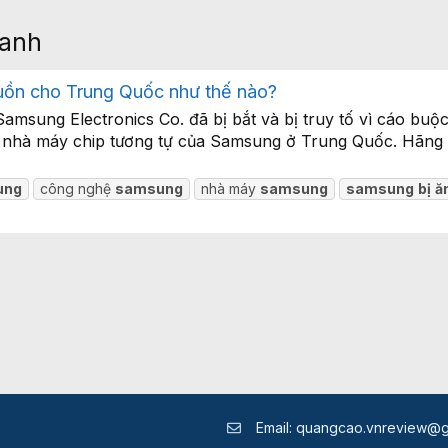
oanh
tuồn cho Trung Quốc như thế nào?
msung Electronics Co. đã bị bắt và bị truy tố vì cáo buộ
ột nhà máy chip tương tự của Samsung ở Trung Quốc. Hãng
ung
công nghệ
samsung
nhà máy
samsung
samsung
bị
ă
Email:
quangcao.vnreview@g