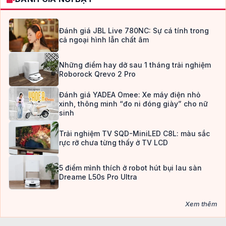
Đánh giá JBL Live 780NC: Sự cá tính trong
cả ngoại hình lẫn chất âm
Những điểm hay dở sau 1 tháng trải nghiệm
Roborock Qrevo 2 Pro
Đánh giá YADEA Omee: Xe máy điện nhỏ
xinh, thông minh “đo ni đóng giày” cho nữ
sinh
Trải nghiệm TV SQD-MiniLED C8L: màu sắc
rực rỡ chưa từng thấy ở TV LCD
5 điểm mình thích ở robot hút bụi lau sàn
Dreame L50s Pro Ultra
Xem thêm