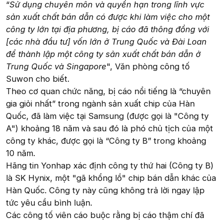
“
Sử dụng chuyên môn và quyền hạn trong lĩnh vực
sản xuất chất bán dẫn có được khi làm việc cho một
công ty lớn tại địa phương, bị cáo đã thông đồng với
[các nhà đầu tư] vốn lớn ở Trung Quốc và Đài Loan
để thành lập một công ty sản xuất chất bán dẫn ở
Trung Quốc và Singapore
", Văn phòng công tố
Suwon cho biết.
Theo cơ quan chức năng, bị cáo nổi tiếng là “chuyên
gia giỏi nhất” trong ngành sản xuất chip của Hàn
Quốc, đã làm việc tại Samsung (được gọi là "Công ty
A") khoảng 18 năm và sau đó là phó chủ tịch của một
công ty khác, được gọi là “Công ty B” trong khoảng
10 năm.
Hãng tin Yonhap xác định công ty thứ hai (Công ty B)
là SK Hynix, một "gã khổng lồ" chip bán dẫn khác của
Hàn Quốc. Công ty này cũng không trả lời ngay lập
tức yêu cầu bình luận.
Các công tố viên cáo buộc rằng bị cáo thậm chí đã