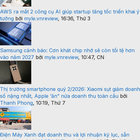
AWS ra mắt 2 công cụ AI giúp startup tăng tốc triển khai ý
tưởng
bởi
myle.vnreview
,
16:36, Thứ 3
Samsung cảnh báo: Cơn khát chip nhớ sẽ còn tồi tệ hơn
vào năm 2027
bởi
myle.vnreview
,
10:47, CN
Thị trường smartphone quý 2/2026: Xiaomi sụt giảm doanh
số nặng nhất, Apple ‘ăn” nửa doanh thu toàn cầu
bởi
Thanh Phong
,
10:19, Thứ 7
Điện Máy Xanh đạt doanh thu và lợi nhuận kỷ lục, sẵn