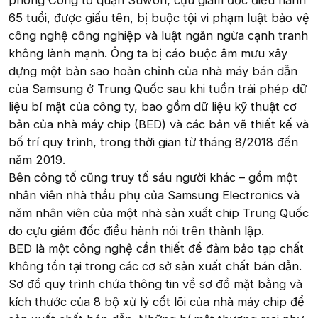
phòng Công tố quận Suwon, cựu giám đốc điều hành
65 tuổi, được giấu tên, bị buộc tội vi phạm luật bảo vệ
công nghệ công nghiệp và luật ngăn ngừa cạnh tranh
không lành mạnh. Ông ta bị cáo buộc âm mưu xây
dựng một bản sao hoàn chỉnh của nhà máy bán dẫn
của Samsung ở Trung Quốc sau khi tuồn trái phép dữ
liệu bí mật của công ty, bao gồm dữ liệu kỹ thuật cơ
bản của nhà máy chip (BED) và các bản vẽ thiết kế và
bố trí quy trình, trong thời gian từ tháng 8/2018 đến
năm 2019.
Bên công tố cũng truy tố sáu người khác – gồm một
nhân viên nhà thầu phụ của Samsung Electronics và
năm nhân viên của một nhà sản xuất chip Trung Quốc
do cựu giám đốc điều hành nói trên thành lập.
BED là một công nghệ cần thiết để đảm bảo tạp chất
không tồn tại trong các cơ sở sản xuất chất bán dẫn.
Sơ đồ quy trình chứa thông tin về sơ đồ mặt bằng và
kích thước của 8 bộ xử lý cốt lõi của nhà máy chip để