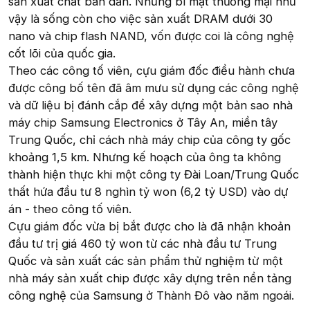
sản xuất chất bán dẫn. Những bí mật thương mại như
vậy là sống còn cho việc sản xuất DRAM dưới 30
nano và chip flash NAND, vốn được coi là công nghệ
cốt lõi của quốc gia.
Theo các công tố viên, cựu giám đốc điều hành chưa
được công bố tên đã âm mưu sử dụng các công nghệ
và dữ liệu bị đánh cắp để xây dựng một bản sao nhà
máy chip Samsung Electronics ở Tây An, miền tây
Trung Quốc, chỉ cách nhà máy chip của công ty gốc
khoảng 1,5 km. Nhưng kế hoạch của ông ta không
thành hiện thực khi một công ty Đài Loan/Trung Quốc
thất hứa đầu tư 8 nghìn tỷ won (6,2 tỷ USD) vào dự
án - theo công tố viên.
Cựu giám đốc vừa bị bắt được cho là đã nhận khoản
đầu tư trị giá 460 tỷ won từ các nhà đầu tư Trung
Quốc và sản xuất các sản phẩm thử nghiệm từ một
nhà máy sản xuất chip được xây dựng trên nền tảng
công nghệ của Samsung ở Thành Đô vào năm ngoái.