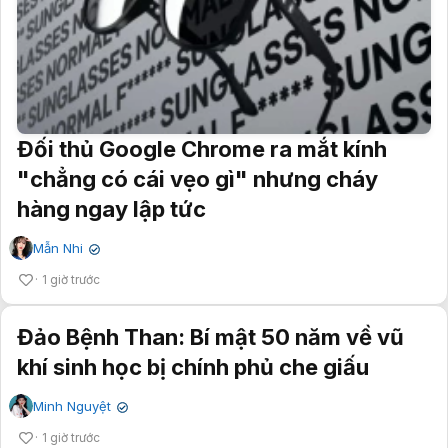
Đối thủ Google Chrome ra mắt kính
"chẳng có cái vẹo gì" nhưng cháy
hàng ngay lập tức
Mẫn Nhi
✔
1 giờ trước
Đảo Bệnh Than: Bí mật 50 năm về vũ
khí sinh học bị chính phủ che giấu
Minh Nguyệt
✔
1 giờ trước