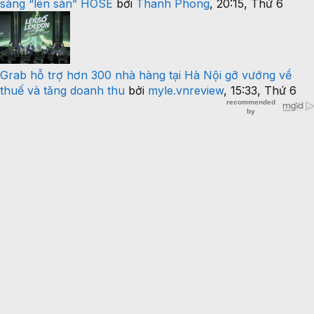
sàng “lên sàn” HOSE
bởi
Thanh Phong
,
20:15, Thứ 6
Grab hỗ trợ hơn 300 nhà hàng tại Hà Nội gỡ vướng về
thuế và tăng doanh thu
bởi
myle.vnreview
,
15:33, Thứ 6