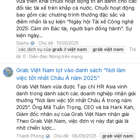
vừa triển khai chuỗi hoạt động tri ân dành cho các
đối tác tài xế trên khắp cả nước. Chuỗi hoạt động
bao gồm các chương trình thưởng đặc sắc và
điểm nhấn là sự kiện “Ngày hội Tài xế Công nghệ
2025: Cảm ơn Bác tài, người bạn đồng hành”. Sự
kiện ngày...
Sasha
Chủ đề
11/09/2025
✔
các dịch vụ của
grab
ở
việt
nam
grab
việt
nam
Trả
lời: 0
Diễn đàn:
Nóng trên mạng
Grab Việt Nam lọt vào danh sách “Nơi làm
việc tốt nhất Châu Á năm 2025”
Grab Việt Nam vừa được Tạp chí HR Asia vinh
danh trong danh sách các doanh nghiệp nhận giải
thưởng “Nơi làm việc tốt nhất Châu Á trong năm
2025”. Ông Mã Tuấn Trọng, CEO và bà Hark Kah,
Giám đốc nhân sự của Grab Việt Nam nhận giải
Theo Grab Việt Nam, việc đơn vị này đạt giải là
nhờ chiến lược...
Thanh Phong
Chủ đề
08/09/2025
grab
việt
nam
✔