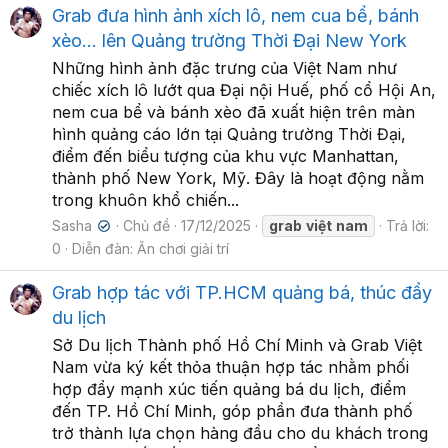
Grab đưa hình ảnh xích lô, nem cua bể, bánh
xèo… lên Quảng trường Thời Đại New York
Những hình ảnh đặc trưng của Việt Nam như
chiếc xích lô lướt qua Đại nội Huế, phố cổ Hội An,
nem cua bể và bánh xèo đã xuất hiện trên màn
hình quảng cáo lớn tại Quảng trường Thời Đại,
điểm đến biểu tượng của khu vực Manhattan,
thành phố New York, Mỹ. Đây là hoạt động nằm
trong khuôn khổ chiến...
Sasha
Chủ đề
17/12/2025
grab
việt
nam
Trả lời:
✔
0
Diễn đàn:
Ăn chơi giải trí
Grab hợp tác với TP.HCM quảng bá, thúc đẩy
du lịch
Sở Du lịch Thành phố Hồ Chí Minh và Grab Việt
Nam vừa ký kết thỏa thuận hợp tác nhằm phối
hợp đẩy mạnh xúc tiến quảng bá du lịch, điểm
đến TP. Hồ Chí Minh, góp phần đưa thành phố
trở thành lựa chọn hàng đầu cho du khách trong