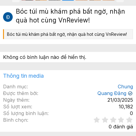
r
i
ư
ế
Bóc túi mù khám phá bất ngờ, nhận
ớ
p
quà hot cùng VnReview!
c
Bóc túi mù khám phá bất ngờ, nhận quà hot cùng VnReview!
Không có bình luận nào để hiển thị.
Thông tin media
Danh mục
Chung
Được thêm bởi
Quang Đăng
✔
Ngày thêm
21/03/2025
Số lượt xem
10,182
Số lượng bình luận
0
Bình chọn
.
0 đánh giá