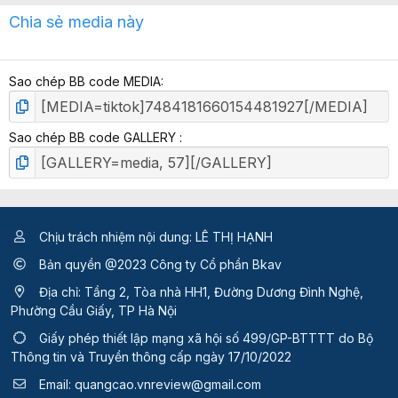
x
Chia sẻ media này
ế
p
h
Sao chép BB code MEDIA
ạ
n
g
Sao chép BB code GALLERY
Chịu trách nhiệm nội dung: LÊ THỊ HẠNH
Bản quyền @2023 Công ty Cổ phần Bkav
Địa chỉ: Tầng 2, Tòa nhà HH1, Đường Dương Đình Nghệ,
Phường Cầu Giấy, TP Hà Nội
Giấy phép thiết lập mạng xã hội số 499/GP-BTTTT
do Bộ
Thông tin và Truyền thông cấp ngày 17/10/2022
Email:
quangcao.vnreview@gmail.com