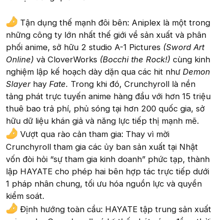
Tận dụng thế mạnh đôi bên: Aniplex là một trong
những công ty lớn nhất thế giới về sản xuất và phân
phối anime, sở hữu 2 studio A-1 Pictures
(Sword Art
Online)
và CloverWorks
(Bocchi the Rock!)
cùng kinh
nghiệm lập kế hoạch dày dặn qua các hit như
Demon
Slayer
hay
Fate.
Trong khi đó, Crunchyroll là nền
tảng phát trực tuyến anime hàng đầu với hơn 15 triệu
thuê bao trả phí, phủ sóng tại hơn 200 quốc gia, sở
hữu dữ liệu khán giả và năng lực tiếp thị mạnh mẽ.
Vượt qua rào cản tham gia: Thay vì mời
Crunchyroll tham gia các ủy ban sản xuất tại Nhật
vốn đòi hỏi “sự tham gia kinh doanh” phức tạp, thành
lập HAYATE cho phép hai bên hợp tác trực tiếp dưới
1 pháp nhân chung, tối ưu hóa nguồn lực và quyền
kiểm soát.
Định hướng toàn cầu: HAYATE tập trung sản xuất