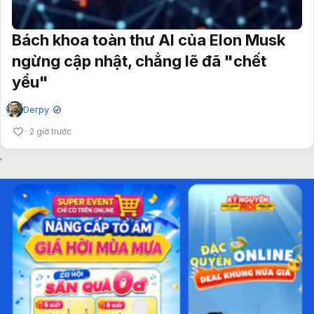
Bách khoa toàn thư AI của Elon Musk
ngừng cập nhật, chẳng lẽ đã "chết
yểu"
Derpy
✔
2 giờ trước