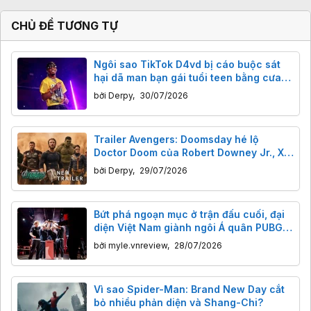
CHỦ ĐỀ TƯƠNG TỰ
Ngôi sao TikTok D4vd bị cáo buộc sát
hại dã man bạn gái tuổi teen bằng cưa
máy
bởi
Derpy
,
30/07/2026
Trailer Avengers: Doomsday hé lộ
Doctor Doom của Robert Downey Jr., X-
Men, Fantastic Four và Captain America
bởi
Derpy
,
29/07/2026
trở lại.
Bứt phá ngoạn mục ở trận đấu cuối, đại
diện Việt Nam giành ngôi Á quân PUBG
tại Esports World Cup 2026
bởi
myle.vnreview
,
28/07/2026
Vì sao Spider-Man: Brand New Day cắt
bỏ nhiều phản diện và Shang-Chi?