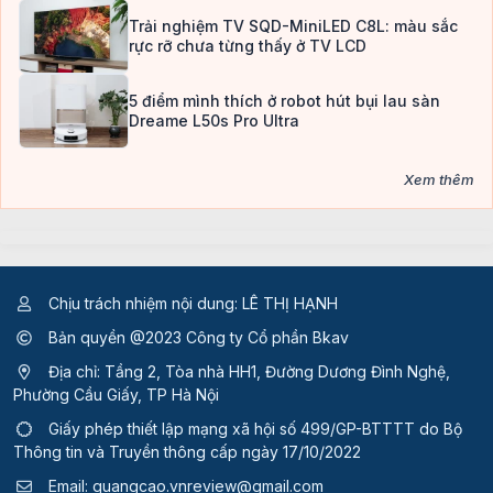
Trải nghiệm TV SQD-MiniLED C8L: màu sắc
rực rỡ chưa từng thấy ở TV LCD
5 điểm mình thích ở robot hút bụi lau sàn
Dreame L50s Pro Ultra
Xem thêm
Chịu trách nhiệm nội dung: LÊ THỊ HẠNH
Bản quyền @2023 Công ty Cổ phần Bkav
Địa chỉ: Tầng 2, Tòa nhà HH1, Đường Dương Đình Nghệ,
Phường Cầu Giấy, TP Hà Nội
Giấy phép thiết lập mạng xã hội số 499/GP-BTTTT
do Bộ
Thông tin và Truyền thông cấp ngày 17/10/2022
Email:
quangcao.vnreview@gmail.com