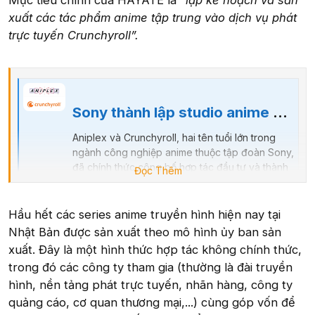
Mục tiêu chính của HAYATE là
“lập kế hoạch và sản
xuất các tác phẩm anime tập trung vào dịch vụ phát
trực tuyến Crunchyroll”.
Sony thành lập studio anime mới
Aniplex và Crunchyroll, hai tên tuổi lớn trong
ngành công nghiệp anime thuộc tập đoàn Sony,
đã chính thức công bố hợp tác đầu tư và thành
Đọc Thêm
lập 1 liên doanh sản xuất anime hoàn toàn mới
mang tên Hayate. Studio mới này sẽ tập trung
vào phát triển và sản xuất anime chất lượng
Hầu hết các series anime truyền hình hiện nay tại
cao, nhắm đến khán giả...
Nhật Bản được sản xuất theo mô hình ủy ban sản
vnreview.vn
xuất. Đây là một hình thức hợp tác không chính thức,
trong đó các công ty tham gia (thường là đài truyền
hình, nền tảng phát trực tuyến, nhãn hàng, công ty
quảng cáo, cơ quan thương mại,...) cùng góp vốn để