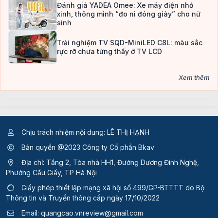
Đánh giá YADEA Omee: Xe máy điện nhỏ
xinh, thông minh “đo ni đóng giày” cho nữ
sinh
Trải nghiệm TV SQD-MiniLED C8L: màu sắc
rực rỡ chưa từng thấy ở TV LCD
Xem thêm
Chịu trách nhiệm nội dung: LÊ THỊ HẠNH
Bản quyền @2023 Công ty Cổ phần Bkav
Địa chỉ: Tầng 2, Tòa nhà HH1, Đường Dương Đình Nghệ,
Phường Cầu Giấy, TP Hà Nội
Giấy phép thiết lập mạng xã hội số 499/GP-BTTTT
do Bộ
Thông tin và Truyền thông cấp ngày 17/10/2022
Email:
quangcao.vnreview@gmail.com