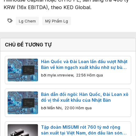
KRW (16x EBITDA), theo KED Global.
Từ khóa
Lg Chem
Mỹ Phẩm Lg
CHỦ ĐỀ TƯƠNG TỰ
Hàn Quốc và Đài Loan lần đầu vượt Nhật
Bản về kim ngạch xuất khẩu nhờ sự bùng
nổ của AI
bởi
myle.vnreview
,
22:56 Hôm qua
Bán dẫn đổi ngôi: Hàn Quốc, Đài Loan xô
đổ vị thế xuất khẩu của Nhật Bản
bởi
Mẫn Nhi
,
22:00 Hôm qua
Tập đoàn MISUMI rót 760 tỷ mở rộng
sản xuất tại Việt Nam, đón đầu làn sóng