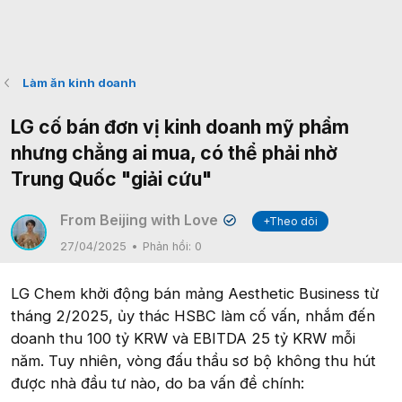
Làm ăn kinh doanh
LG cố bán đơn vị kinh doanh mỹ phẩm
nhưng chẳng ai mua, có thể phải nhờ
Trung Quốc "giải cứu"
From Beijing with Love
+Theo dõi
✔
27/04/2025
Phản hồi:
0
LG Chem khởi động bán mảng Aesthetic Business từ
tháng 2/2025, ủy thác HSBC làm cố vấn, nhắm đến
doanh thu 100 tỷ KRW và EBITDA 25 tỷ KRW mỗi
năm. Tuy nhiên, vòng đấu thầu sơ bộ không thu hút
được nhà đầu tư nào, do ba vấn đề chính: