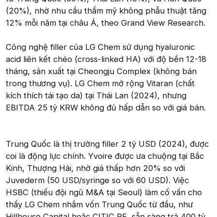
(20%), nhờ nhu cầu thẩm mỹ không phẫu thuật tăng
12% mỗi năm tại châu Á, theo Grand View Research.
Công nghệ filler của LG Chem sử dụng hyaluronic
acid liên kết chéo (cross-linked HA) với độ bền 12-18
tháng, sản xuất tại Cheongju Complex (không bán
trong thương vụ). LG Chem mở rộng Vitaran (chất
kích thích tái tạo da) tại Thái Lan (2024), nhưng
EBITDA 25 tỷ KRW không đủ hấp dẫn so với giá bán.
Trung Quốc là thị trường filler 2 tỷ USD (2024), được
coi là động lực chính. Yvoire được ưa chuộng tại Bắc
Kinh, Thượng Hải, nhờ giá thấp hơn 20% so với
Juvederm (50 USD/syringe so với 60 USD). Việc
HSBC (thiếu đội ngũ M&A tại Seoul) làm cố vấn cho
thấy LG Chem nhắm vốn Trung Quốc từ đầu, như
Hillhouse Capital hoặc CITIC PE, sẵn sàng trả 400 tỷ