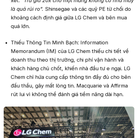
xét:
“Trả giá 20x cho một mảng không có nhà máy
là quá rủi ro”.
Shinsegae và các quỹ PE từ chối do
khoảng cách định giá giữa LG Chem và bên mua
quá lớn.
Thiếu Thông Tin Minh Bạch: Information
Memorandum (IM) của LG Chem thiếu chi tiết về
doanh thu theo thị trường, chi phí vận hành và
khách hàng chủ chốt, khiến nhà đầu tư e ngại. LG
Chem chỉ hứa cung cấp thông tin đầy đủ cho bên
đấu thầu, gây mất lòng tin. Macquarie và Affirma
rút lui vì không thể đánh giá tiềm năng dài hạn.