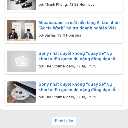
AI và robot toàn cầu
bởi
Thanh Phong
,
13:53 Hôm qua
Alibaba.com ra mắt nền tảng AI tác nhân
“Accio Work” hỗ trợ doanh nghiệp Việt
xuất khẩu
bởi
Sasha
,
13:11 Hôm qua
Sony nhất quyết không "quay xe" vụ
khai tử đĩa game dù cộng đồng dọa tẩy
chay
bởi
The Storm Riders
,
17:18, Thứ 5
Sony nhất quyết không "quay xe" vụ
khai tử đĩa game dù cộng đồng dọa tẩy
chay
bởi
The Storm Riders
,
17:18, Thứ 5
Bình Luận