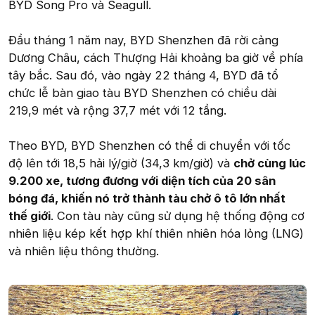
BYD Song Pro và Seagull.
Đầu tháng 1 năm nay, BYD Shenzhen đã rời cảng
Dương Châu, cách Thượng Hải khoảng ba giờ về phía
tây bắc. Sau đó, vào ngày 22 tháng 4, BYD đã tổ
chức lễ bàn giao tàu BYD Shenzhen có chiều dài
219,9 mét và rộng 37,7 mét với 12 tầng.
Theo BYD, BYD Shenzhen có thể di chuyển với tốc
độ lên tới 18,5 hải lý/giờ (34,3 km/giờ) và
chở cùng lúc
9.200 xe, tương đương với diện tích của 20 sân
bóng đá, khiến nó trở thành tàu chở ô tô lớn nhất
thế giới
. Con tàu này cũng sử dụng hệ thống động cơ
nhiên liệu kép kết hợp khí thiên nhiên hóa lỏng (LNG)
và nhiên liệu thông thường.