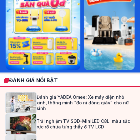
ĐÁNH GIÁ NỔI BẬT
Đánh giá YADEA Omee: Xe máy điện nhỏ
xinh, thông minh “đo ni đóng giày” cho nữ
sinh
Trải nghiệm TV SQD-MiniLED C8L: màu sắc
rực rỡ chưa từng thấy ở TV LCD