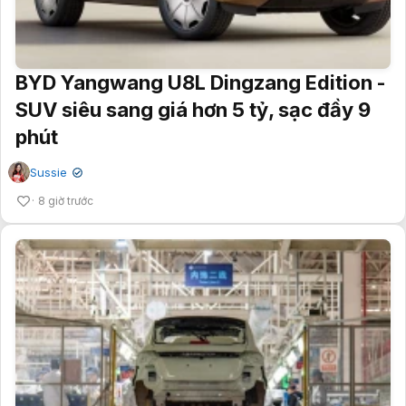
BYD Yangwang U8L Dingzang Edition -
SUV siêu sang giá hơn 5 tỷ, sạc đầy 9
phút
Sussie
✔
8 giờ trước