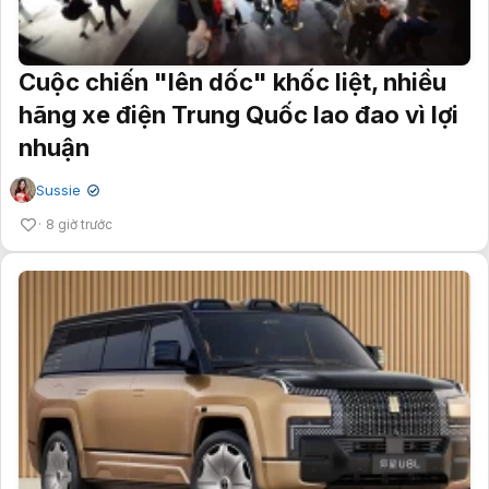
Cuộc chiến "lên dốc" khốc liệt, nhiều
hãng xe điện Trung Quốc lao đao vì lợi
nhuận
Sussie
✔
8 giờ trước