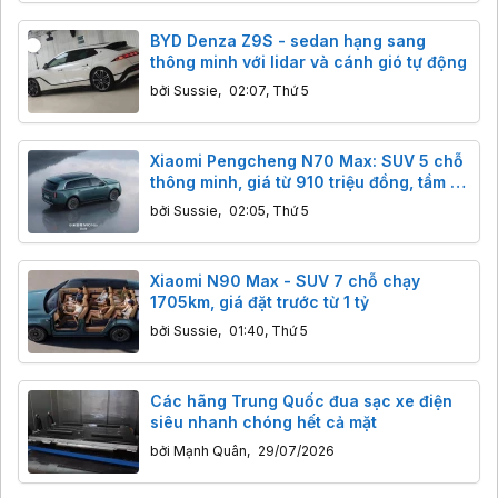
BYD Denza Z9S - sedan hạng sang
thông minh với lidar và cánh gió tự động
bởi
Sussie
,
02:07, Thứ 5
Xiaomi Pengcheng N70 Max: SUV 5 chỗ
thông minh, giá từ 910 triệu đồng, tầm xa
1461km.
bởi
Sussie
,
02:05, Thứ 5
Xiaomi N90 Max - SUV 7 chỗ chạy
1705km, giá đặt trước từ 1 tỷ
bởi
Sussie
,
01:40, Thứ 5
Các hãng Trung Quốc đua sạc xe điện
siêu nhanh chóng hết cả mặt
bởi
Mạnh Quân
,
29/07/2026