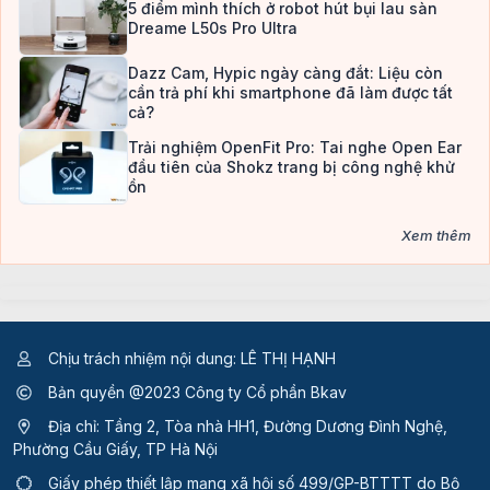
5 điểm mình thích ở robot hút bụi lau sàn
Dreame L50s Pro Ultra
Dazz Cam, Hypic ngày càng đắt: Liệu còn
cần trả phí khi smartphone đã làm được tất
cả?
Trải nghiệm OpenFit Pro: Tai nghe Open Ear
đầu tiên của Shokz trang bị công nghệ khử
ồn
Xem thêm
Chịu trách nhiệm nội dung: LÊ THỊ HẠNH
Bản quyền @2023 Công ty Cổ phần Bkav
Địa chỉ: Tầng 2, Tòa nhà HH1, Đường Dương Đình Nghệ,
Phường Cầu Giấy, TP Hà Nội
Giấy phép thiết lập mạng xã hội số 499/GP-BTTTT
do Bộ