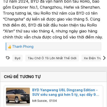
Từ năm 2024, BYD đã vận hành bốn tàu RoRo, bao
gồm Explorer No.1, Changzhou, Hefei và Shenzhen.
Trong tương lai, tàu RoRo thứ năm của BYD có tên
“Changsha” dự kiến sẽ được giao vào tháng 5. Cùng
thời điểm đó, BYD đã bắt đầu hoàn thiện tàu RoRo
“Xi’an” thứ sau vào tháng 4, nhưng ngày giao hàng
chính thức vẫn chưa được công bố vào thời điểm này.
Thanh Phong
C
ả
Từ khóa
m
Byd
Tàu Chở Ô Tô Lớn Nhất Thế Giới
Xe Điện Trung
x
ú
c
:
CHỦ ĐỀ TƯƠNG TỰ
BYD Yangwang U8L Dingzang Edition -
SUV siêu sang giá hơn 5 tỷ, sạc đầy 9
phút
bởi
Sussie
,
01:04