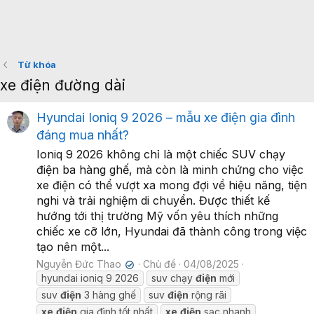
Từ khóa
xe điện đường dài
Hyundai Ioniq 9 2026 – mẫu xe điện gia đình
đáng mua nhất?
Ioniq 9 2026 không chỉ là một chiếc SUV chạy
điện ba hàng ghế, mà còn là minh chứng cho việc
xe điện có thể vượt xa mong đợi về hiệu năng, tiện
nghi và trải nghiệm di chuyển. Được thiết kế
hướng tới thị trường Mỹ vốn yêu thích những
chiếc xe cỡ lớn, Hyundai đã thành công trong việc
tạo nên một...
Nguyễn Đức Thao
Chủ đề
04/08/2025
✔
hyundai ioniq 9 2026
suv chạy
điện
mới
suv
điện
3 hàng ghế
suv
điện
rộng rãi
xe
điện
gia đình tốt nhất
xe
điện
sạc nhanh