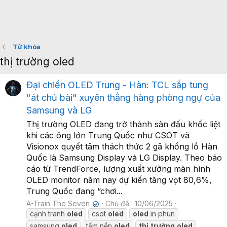
Từ khóa
thị trường oled
Đại chiến OLED Trung - Hàn: TCL sắp tung
"át chủ bài" xuyên thẳng hàng phòng ngự của
Samsung và LG
Thị trường OLED đang trở thành sàn đấu khốc liệt
khi các ông lớn Trung Quốc như CSOT và
Visionox quyết tâm thách thức 2 gã khổng lồ Hàn
Quốc là Samsung Display và LG Display. Theo báo
cáo từ TrendForce, lượng xuất xưởng màn hình
OLED monitor năm nay dự kiến tăng vọt 80,6%,
Trung Quốc đang “chơi...
A-Train The Seven
Chủ đề
10/06/2025
✔
cạnh tranh
oled
csot
oled
oled
in phun
samsung
oled
tấm nền
oled
thị
trường
oled