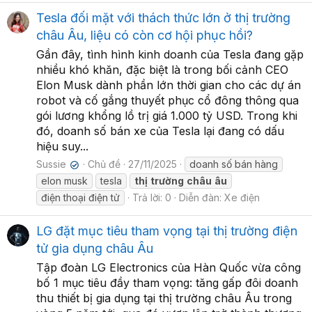
Tesla đối mặt với thách thức lớn ở thị trường
châu Âu, liệu có còn cơ hội phục hồi?
Gần đây, tình hình kinh doanh của Tesla đang gặp
nhiều khó khăn, đặc biệt là trong bối cảnh CEO
Elon Musk dành phần lớn thời gian cho các dự án
robot và cố gắng thuyết phục cổ đông thông qua
gói lương khổng lồ trị giá 1.000 tỷ USD. Trong khi
đó, doanh số bán xe của Tesla lại đang có dấu
hiệu suy...
Sussie
Chủ đề
27/11/2025
doanh số bán hàng
✔
elon musk
tesla
thị
trường
châu
âu
điện thoại điện tử
Trả lời: 0
Diễn đàn:
Xe điện
LG đặt mục tiêu tham vọng tại thị trường điện
tử gia dụng châu Âu
Tập đoàn LG Electronics của Hàn Quốc vừa công
bố 1 mục tiêu đầy tham vọng: tăng gấp đôi doanh
thu thiết bị gia dụng tại thị trường châu Âu trong