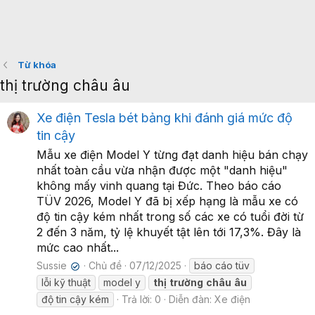
Từ khóa
thị trường châu âu
Xe điện Tesla bét bảng khi đánh giá mức độ
tin cậy
Mẫu xe điện Model Y từng đạt danh hiệu bán chạy
nhất toàn cầu vừa nhận được một "danh hiệu"
không mấy vinh quang tại Đức. Theo báo cáo
TÜV 2026, Model Y đã bị xếp hạng là mẫu xe có
độ tin cậy kém nhất trong số các xe có tuổi đời từ
2 đến 3 năm, tỷ lệ khuyết tật lên tới 17,3%. Đây là
mức cao nhất...
Sussie
Chủ đề
07/12/2025
báo cáo tüv
✔
lỗi kỹ thuật
model y
thị
trường
châu
âu
độ tin cậy kém
Trả lời: 0
Diễn đàn:
Xe điện