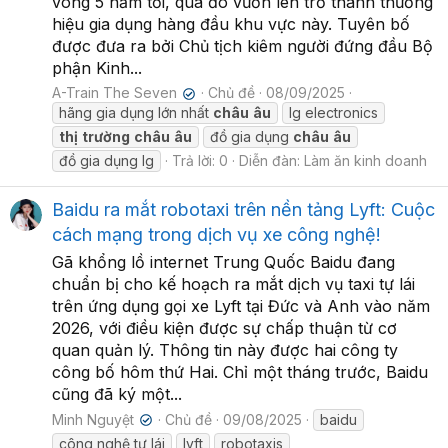
vòng 5 năm tới, qua đó vươn lên trở thành thương
hiệu gia dụng hàng đầu khu vực này. Tuyên bố
được đưa ra bởi Chủ tịch kiêm người đứng đầu Bộ
phận Kinh...
A-Train The Seven
Chủ đề
08/09/2025
✔
hãng gia dụng lớn nhất
châu
âu
lg electronics
thị
trường
châu
âu
đồ gia dụng
châu
âu
đồ gia dụng lg
Trả lời: 0
Diễn đàn:
Làm ăn kinh doanh
Baidu ra mắt robotaxi trên nền tảng Lyft: Cuộc
cách mạng trong dịch vụ xe công nghệ!
Gã khổng lồ internet Trung Quốc Baidu đang
chuẩn bị cho kế hoạch ra mắt dịch vụ taxi tự lái
trên ứng dụng gọi xe Lyft tại Đức và Anh vào năm
2026, với điều kiện được sự chấp thuận từ cơ
quan quản lý. Thông tin này được hai công ty
công bố hôm thứ Hai. Chỉ một tháng trước, Baidu
cũng đã ký một...
Minh Nguyệt
Chủ đề
09/08/2025
baidu
✔
công nghệ tự lái
lyft
robotaxis