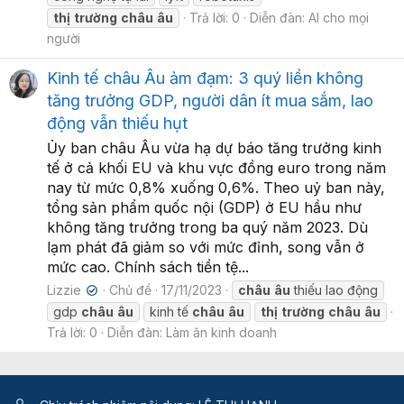
thị
trường
châu
âu
Trả lời: 0
Diễn đàn:
AI cho mọi
người
Kinh tế châu Âu ảm đạm: 3 quý liền không
tăng trưởng GDP, người dân ít mua sắm, lao
động vẫn thiếu hụt
Ủy ban châu Âu vừa hạ dự báo tăng trưởng kinh
tế ở cả khối EU và khu vực đồng euro trong năm
nay từ mức 0,8% xuống 0,6%. Theo uỷ ban này,
tổng sản phẩm quốc nội (GDP) ở EU hầu như
không tăng trưởng trong ba quý năm 2023. Dù
lạm phát đã giảm so với mức đỉnh, song vẫn ở
mức cao. Chính sách tiền tệ...
Lizzie
Chủ đề
17/11/2023
châu
âu
thiếu lao động
✔
gdp
châu
âu
kinh tế
châu
âu
thị
trường
châu
âu
Trả lời: 0
Diễn đàn:
Làm ăn kinh doanh