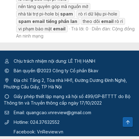
nền tảng quyên góp mã nguồn mở
nhà tài trợ pi-hole bị
spam
rò rỉ dữ liệu pi-hole
spam
email
tiếng
phần
lan
theo dõi
email
rò rỉ
vi phạm bảo mật
email
Trả lời: 0
Diễn đàn:
Cộng đồng
An ninh mạng
Chịu trách nhiệm nội dung: LÊ THỊ HẠNH
Bản quyền @2023 Công ty Cổ phần Bkav
Địa chỉ: Tầng 2, Tòa nhà HH1, Đường Dương Đình Nghệ,
Phường Cầu Giấy, TP Hà Nội
Giấy phép thiết lập mạng xã hội số 499/GP-BTTTT
do Bộ
Thông tin và Truyền thông cấp ngày 17/10/2022
Email:
quangcao.vnreview@gmail.com
Top
Hotline:
024.37632552
Facebook:
VnReview.vn