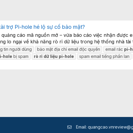
tài trợ Pi-hole hé lộ sự cố bảo mật?
ặn quảng cáo mã nguồn mở – vừa báo cáo việc nhận được em
 lo ngại về khả năng rò rỉ dữ liệu trong hệ thống nhà tài t
g tin người dùng
bảo mật địa chỉ email độc quyền
email rác
pi-h
i-hole
bị spam
rò
rỉ
dữ
liệu
pi-hole
spam email tiếng phần lan
Email:
quangcao.vnreview@g