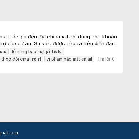
ail rác gửi đến địa chỉ email chỉ dùng cho khoản
rợ của dự án. Sự việc được nêu ra trên diễn đàn...
ole
lỗ hổng bảo mật
pi-hole
theo dõi email
rò
rỉ
vi phạm bảo mật email
Trả lời: 0
mail.com