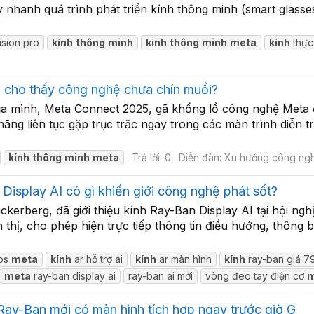
nhanh quá trình phát triển kính thông minh (smart glasse
ision pro
kính
thông
minh
kính
thông
minh
meta
kính
thực
u cho thấy công nghệ chưa chín muồi?
ủa mình, Meta Connect 2025, gã khổng lồ công nghệ Meta đ
ãng liên tục gặp trục trặc ngay trong các màn trình diễn t
kính
thông
minh
meta
Trả lời: 0
Diễn đàn:
Xu hướng công ng
isplay AI có gì khiến giới công nghệ phát sốt?
rberg, đã giới thiệu kính Ray-Ban Display AI tại hội nghị
hị, cho phép hiện trực tiếp thông tin điều hướng, thông 
cos
meta
kính
ar hỗ trợ ai
kính
ar màn hình
kính
ray-ban giá 7
meta
ray-ban display ai
ray-ban ai mới
vòng đeo tay điện cơ
m
Ray-Ban mới có màn hình tích hợp ngay trước giờ G