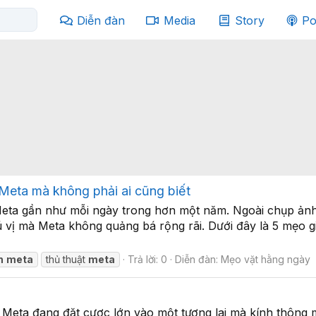
Diễn đàn
Media
Story
Po
 Meta mà không phải ai cũng biết
Meta gần như mỗi ngày trong hơn một năm. Ngoài chụp ảnh
 vị mà Meta không quảng bá rộng rãi. Dưới đây là 5 mẹo gi
h
meta
thủ thuật
meta
Trả lời: 0
Diễn đàn:
Mẹo vặt hằng ngày
 Meta đang đặt cược lớn vào một tương lai mà kính thông 