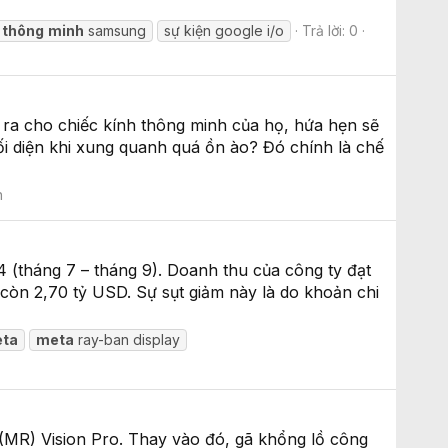
thông
minh
samsung
sự kiện google i/o
Trả lời: 0
ra cho chiếc kính thông minh của họ, hứa hẹn sẽ
ối diện khi xung quanh quá ồn ào? Đó chính là chế
n
(tháng 7 – tháng 9). Doanh thu của công ty đạt
òn 2,70 tỷ USD. Sự sụt giảm này là do khoản chi
ta
meta
ray-ban display
(MR) Vision Pro. Thay vào đó, gã khổng lồ công