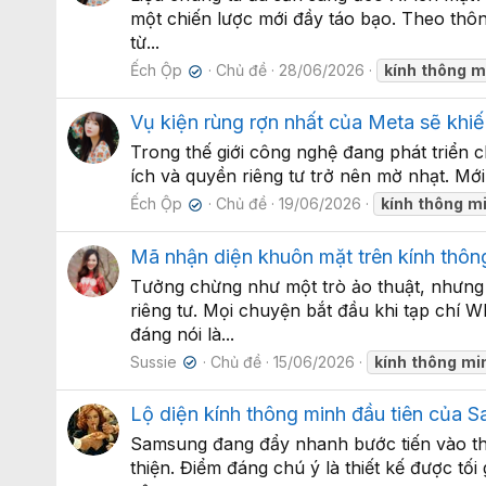
một chiến lược mới đầy táo bạo. Theo thông
từ...
Ếch Ộp
Chủ đề
28/06/2026
kính
thông
m
✔
Vụ kiện rùng rợn nhất của Meta sẽ khiế
Trong thế giới công nghệ đang phát triển c
ích và quyền riêng tư trở nên mờ nhạt. Mới
Ếch Ộp
Chủ đề
19/06/2026
kính
thông
m
✔
Mã nhận diện khuôn mặt trên kính thông
Tưởng chừng như một trò ảo thuật, nhưng c
riêng tư. Mọi chuyện bắt đầu khi tạp chí
đáng nói là...
Sussie
Chủ đề
15/06/2026
kính
thông
mi
✔
Lộ diện kính thông minh đầu tiên của 
Samsung đang đẩy nhanh bước tiến vào thị
thiện. Điểm đáng chú ý là thiết kế được tố