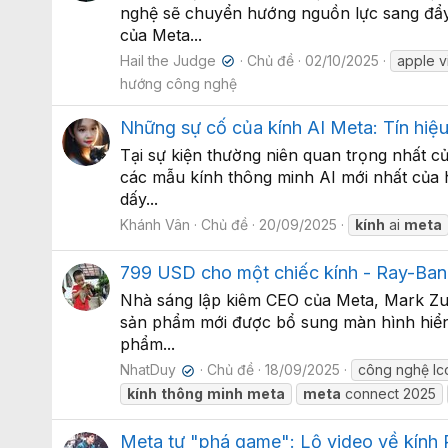
nghệ sẽ chuyển hướng nguồn lực sang đẩy 
của Meta...
Hail the Judge
Chủ đề
02/10/2025
apple v
✔
hướng công nghệ
Những sự cố của kính AI Meta: Tín hiệ
Tại sự kiện thường niên quan trọng nhất c
các mẫu kính thông minh AI mới nhất của h
dấy...
Khánh Vân
Chủ đề
20/09/2025
kính
ai
meta
799 USD cho một chiếc kính - Ray-Ban D
Nhà sáng lập kiêm CEO của Meta, Mark Zucke
sản phẩm mới được bổ sung màn hình hiển t
phẩm...
NhatDuy
Chủ đề
18/09/2025
công nghệ l
✔
kính
thông
minh
meta
meta
connect 2025
Meta tự "phá game": Lộ video về kính 