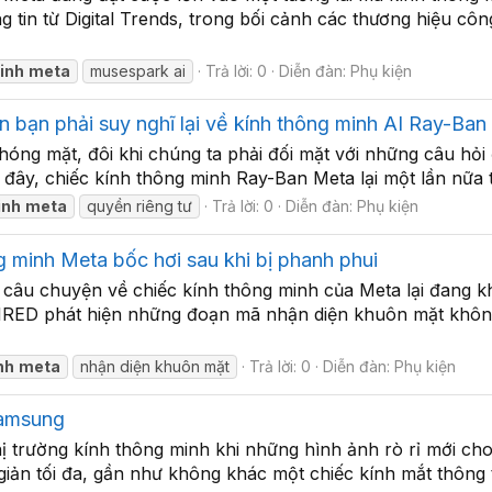
 tin từ Digital Trends, trong bối cảnh các thương hiệu công
inh
meta
musespark ai
Trả lời: 0
Diễn đàn:
Phụ kiện
n bạn phải suy nghĩ lại về kính thông minh AI Ray-Ban
hóng mặt, đôi khi chúng ta phải đối mặt với những câu hỏi đ
 đây, chiếc kính thông minh Ray-Ban Meta lại một lần nữa t
inh
meta
quyền riêng tư
Trả lời: 0
Diễn đàn:
Phụ kiện
 minh Meta bốc hơi sau khi bị phanh phui
âu chuyện về chiếc kính thông minh của Meta lại đang khi
 WIRED phát hiện những đoạn mã nhận diện khuôn mặt khôn
nh
meta
nhận diện khuôn mặt
Trả lời: 0
Diễn đàn:
Phụ kiện
Samsung
 trường kính thông minh khi những hình ảnh rò rỉ mới ch
i giản tối đa, gần như không khác một chiếc kính mắt thông