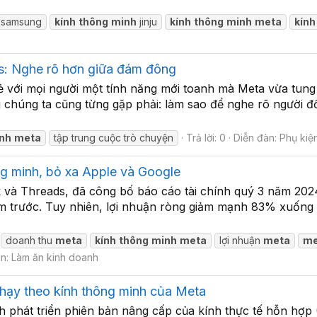
 samsung
kính
thông
minh
jinju
kính
thông
minh
meta
kính
us: Nghe rõ hơn giữa đám đông
với mọi người một tính năng mới toanh mà Meta vừa tung 
g chúng ta cũng từng gặp phải: làm sao để nghe rõ người đ
nh
meta
tập trung cuộc trò chuyện
Trả lời: 0
Diễn đàn:
Phụ kiệ
ng minh, bỏ xa Apple và Google
và Threads, đã công bố báo cáo tài chính quý 3 năm 2024 
m trước. Tuy nhiên, lợi nhuận ròng giảm mạnh 83% xuống c
doanh thu
meta
kính
thông
minh
meta
lợi nhuận
meta
me
àn:
Làm ăn kinh doanh
chạy theo kính thông minh của Meta
 phát triển phiên bản nâng cấp của kính thực tế hỗn hợp 