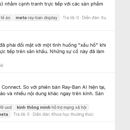
s) nhằm cạnh tranh trực tiếp với các sản phẩm
 tế ảo
meta
ray-ban display
Trả lời: 0
Diễn đàn:
Xu
ã phải đối mặt với một tình huống "xấu hổ" khi
rực tiếp trên sân khấu. Những sự cố này đã làm
hệ
 Connect. So với phiên bản Ray-Ban AI hiện tại,
báo và nhiều nội dung khác ngay trên kính. Sản
99 usd
kính
thông
minh
hỗ trợ mạng xã hội
eta
Trả lời: 0
Diễn đàn:
Khoa học thường thức