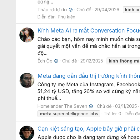
công...
Tháp rơi tự do
Chủ đề
29/04/2026
kính
ai
✔
Diễn đàn:
Phụ kiện
Kính Meta AI ra mắt Conversation Foc
Chào các bạn, hôm nay mình muốn chia sẻ 
giải quyết một vấn đề mà chắc hẳn ai tron
độ...
Ếch Ộp
Chủ đề
29/12/2025
kính
thông
mi
✔
Meta đang dẫn đầu thị trường kính thô
Công ty mẹ Meta của Instagram, Facebook 
51,24 tỷ USD, tăng 26% so với cùng kỳ nă
phí thuế...
Homelander The Seven
Chủ đề
03/11/2025
✔
meta
superintelligence labs
Trả lời: 0
Diễn đ
Cạn kiệt sáng tạo, Apple bây giờ phải 
Apple được cho là đang tạm dừng kế hoạch