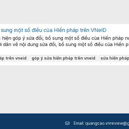
 sung một số điều của Hiến pháp trên VNeID
 hiện góp ý sửa đổi, bổ sung một số điều của Hiến pháp 
ời dân về nội dung sửa đổi, bổ sung một số điều của Hiến
áp
trên
vneid
góp
ý
sửa
hiến
pháp
trên
vneid
sửa
hiến
phá
Email:
quangcao.vnreview@g