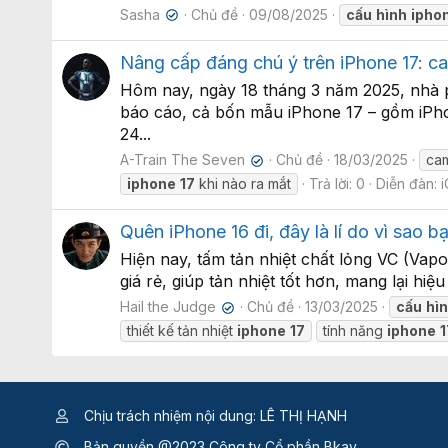
Sasha
Chủ đề
09/08/2025
cấu
hình
ipho
✔
Nâng cấp đáng chú ý trên iPhone 17: ca
Hôm nay, ngày 18 tháng 3 năm 2025, nhà ph
báo cáo, cả bốn mẫu iPhone 17 – gồm iPho
24...
A-Train The Seven
Chủ đề
18/03/2025
ca
✔
iphone
17
khi nào ra mắt
Trả lời: 0
Diễn đàn:
Quên iPhone 16 đi, đây là lí do vì sao 
Hiện nay, tấm tản nhiệt chất lỏng VC (Vapo
giá rẻ, giúp tản nhiệt tốt hơn, mang lại hi
Hail the Judge
Chủ đề
13/03/2025
cấu
hì
✔
thiết kế tản nhiệt
iphone
17
tính năng
iphone
1
Chịu trách nhiệm nội dung: LÊ THỊ HẠNH
Bản quyền @2023 Công ty Cổ phần Bkav