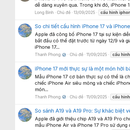
dễ dàng xuyên qua. Trong khi đó, iPhone 1
Long Bình
Chủ đề
13/09/2025
cấu
hình
ipho
So chi tiết cấu hình iPhone 17 và iPhon
Apple đã công bố iPhone 17 tại sự kiện d
bắt đầu có thể đặt trước từ ngày 12/9 và 
iPhone 17...
Thanh Phong
Chủ đề
11/09/2025
cấu
hìn
✔
iPhone 17 mới thực sự là một món hời b
Mẫu iPhone 17 cơ bản thực sự có thể là ch
chiếc iPhone Air siêu mỏng và chiếc iPho
món...
Thanh Phong
Chủ đề
11/09/2025
cấu
hìn
✔
So sánh A19 và A19 Pro: Sự khác biệt về
Apple đã giới thiệu chip A19 và A19 Pro ch
mẫu iPhone Air và iPhone 17 Pro sử dụng ch