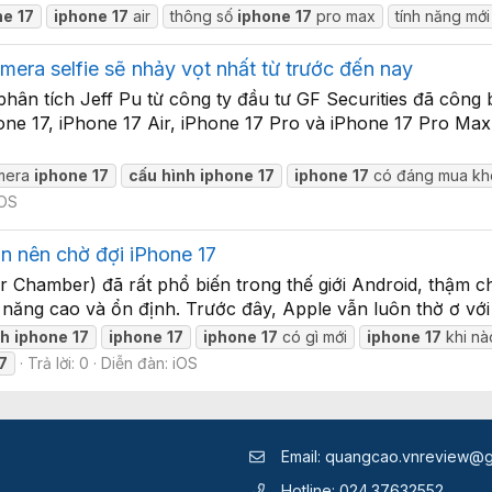
ne
17
iphone
17
air
thông số
iphone
17
pro max
tính năng mớ
mera selfie sẽ nhảy vọt nhất từ trước đến nay
ân tích Jeff Pu từ công ty đầu tư GF Securities đã công 
ne 17, iPhone 17 Air, iPhone 17 Pro và iPhone 17 Pro Max
mera
iphone
17
cấu
hình
iphone
17
iphone
17
có đáng mua k
iOS
bạn nên chờ đợi iPhone 17
r Chamber) đã rất phổ biến trong thế giới Android, thậm ch
ệu năng cao và ổn định. Trước đây, Apple vẫn luôn thờ ơ với 
nh
iphone
17
iphone
17
iphone
17
có gì mới
iphone
17
khi nà
7
Trả lời: 0
Diễn đàn:
iOS
Email:
quangcao.vnreview@g
Hotline:
024.37632552