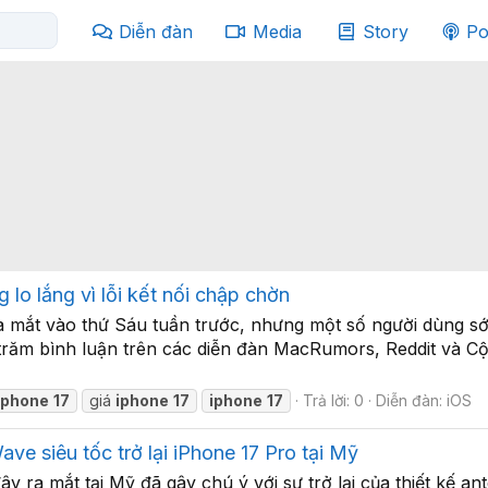
Diễn đàn
Media
Story
Po
lo lắng vì lỗi kết nối chập chờn
 mắt vào thứ Sáu tuần trước, nhưng một số người dùng sớ
trăm bình luận trên các diễn đàn MacRumors, Reddit và C
iphone
17
giá
iphone
17
iphone
17
Trả lời: 0
Diễn đàn:
iOS
e siêu tốc trở lại iPhone 17 Pro tại Mỹ
 ra mắt tại Mỹ đã gây chú ý với sự trở lại của thiết kế an