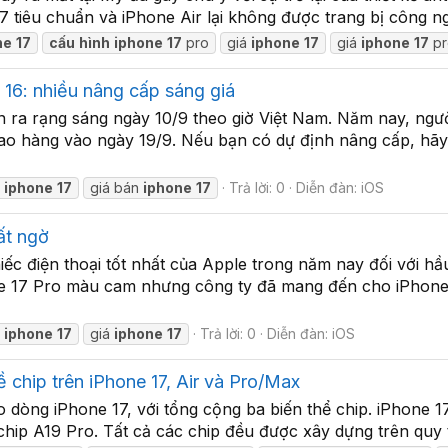
7 tiêu chuẩn và iPhone Air lại không được trang bị công ng
ne
17
cấu
hình
iphone
17
pro
giá
iphone
17
giá
iphone
17
pr
e 16: nhiều nâng cấp sáng giá
iễn ra rạng sáng ngày 10/9 theo giờ Việt Nam. Năm nay, n
giao hàng vào ngày 19/9. Nếu bạn có dự định nâng cấp, hã
h
iphone
17
giá bán
iphone
17
Trả lời: 0
Diễn đàn:
iOS
ất ngờ
iếc điện thoại tốt nhất của Apple trong năm nay đối với hầ
ne 17 Pro màu cam nhưng công ty đã mang đến cho iPhone
h
iphone
17
giá
iphone
17
Trả lời: 0
Diễn đàn:
iOS
 chip trên iPhone 17, Air và Pro/Max
o dòng iPhone 17, với tổng cộng ba biến thể chip. ‌iPhone 1
ip A19 Pro. Tất cả các chip đều được xây dựng trên quy trìn