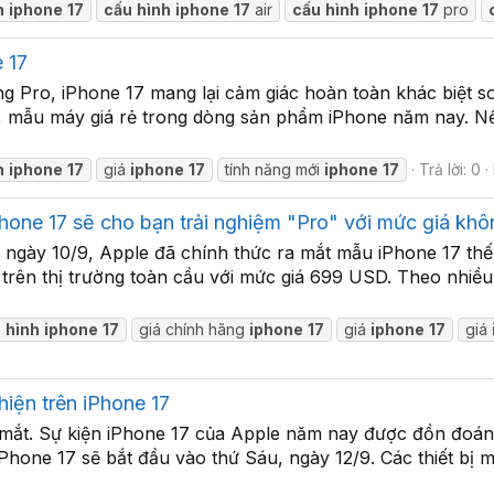
h
iphone
17
cấu
hình
iphone
17
air
cấu
hình
iphone
17
pro
 17
 Pro, iPhone 17 mang lại cảm giác hoàn toàn khác biệt so
 17, mẫu máy giá rẻ trong dòng sản phẩm iPhone năm nay. 
h
iphone
17
giá
iphone
17
tính năng mới
iphone
17
Trả lời: 0
Phone 17 sẽ cho bạn trải nghiệm "Pro" với mức giá kh
 ngày 10/9, Apple đã chính thức ra mắt mẫu iPhone 17 thế 
trên thị trường toàn cầu với mức giá 699 USD. Theo nhiều
u
hình
iphone
17
giá chính hãng
iphone
17
giá
iphone
17
giá
hiện trên iPhone 17
a mắt. Sự kiện iPhone 17 của Apple năm nay được đồn đoán
 iPhone 17 sẽ bắt đầu vào thứ Sáu, ngày 12/9. Các thiết bị