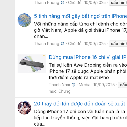
Thanh Phong
Chủ đề
10/09/2025
cấu
hìn
✔
5 tính năng mới gây bất ngờ trên iPhone
Với những nâng cấp từng chỉ dành cho dòng
giờ Việt Nam, Apple đã giới thiệu iPhone
chán...
Thanh Phong
Chủ đề
10/09/2025
cấu
hìn
✔
Đừng mua iPhone 16 chỉ vì giá! i
Tại sự kiện Awe Droping diễn ra vào
iPhone 17 sẽ được Apple phân phối 
thời điểm Apple ra mắt iPho
Thanh Nam
Media
10/09/2025
cấ
✔
mục: Chung
20 thay đổi lớn được đồn đoán sẽ xuất 
Dòng iPhone 17 chỉ còn vài tuần nữa là r
tiếp tục truyền thống, việc đặt hàng trước
cửa...