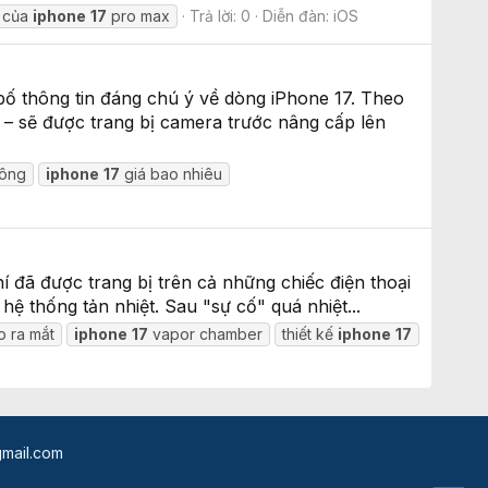
i của
iphone
17
pro max
Trả lời: 0
Diễn đàn:
iOS
bố thông tin đáng chú ý về dòng iPhone 17. Theo
 – sẽ được trang bị camera trước nâng cấp lên
hông
iphone
17
giá bao nhiêu
í đã được trang bị trên cả những chiếc điện thoại
hệ thống tản nhiệt. Sau "sự cố" quá nhiệt...
o ra mắt
iphone
17
vapor chamber
thiết kế
iphone
17
mail.com