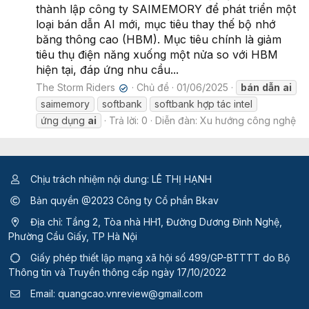
thành lập công ty SAIMEMORY để phát triển một
loại bán dẫn AI mới, mục tiêu thay thế bộ nhớ
băng thông cao (HBM). Mục tiêu chính là giảm
tiêu thụ điện năng xuống một nửa so với HBM
hiện tại, đáp ứng nhu cầu...
The Storm Riders
Chủ đề
01/06/2025
bán
dẫn
ai
✔
saimemory
softbank
softbank hợp tác intel
ứng dụng
ai
Trả lời: 0
Diễn đàn:
Xu hướng công nghệ
Chịu trách nhiệm nội dung: LÊ THỊ HẠNH
Bản quyền @2023 Công ty Cổ phần Bkav
Địa chỉ: Tầng 2, Tòa nhà HH1, Đường Dương Đình Nghệ,
Phường Cầu Giấy, TP Hà Nội
Giấy phép thiết lập mạng xã hội số 499/GP-BTTTT
do Bộ
Thông tin và Truyền thông cấp ngày 17/10/2022
Email:
quangcao.vnreview@gmail.com