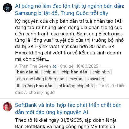
AI bùng nổ làm đảo lộn trật tự ngành bán dẫn:
Samsung bị lật đổ, Trung Quốc trỗi dậy
Kỷ nguyên của chip bán dẫn trí tuệ nhân tạo (AI)
đang tạo ra những biến động địa chấn trong cục
diện cạnh tranh của ngành. Samsung Electronics
từng là "ông vua" tuyệt đối của thị trường bộ nhớ
đã bị SK Hynix vượt mặt sau hơn 30 năm. SK
Hynix không chỉ vượt trội về kết quả kinh doanh
mà còn chiếm...
A-Train The Seven
Chủ đề
10/06/2025
✔
bán
dẫn
ai
chip
ai
chip
bán
dẫn
chip hbm
chip nhớ băng thông cao
micron
samsung
thị trường
bán
dẫn
thị trường chip nhớ
Trả lời: 0
Diễn
đàn:
AI cho mọi người
SoftBank và Intel hợp tác phát triển chất bán
dẫn mới đáp ứng kỷ nguyên AI
Theo tờ Nikkei ngày 31/5/2025, tập đoàn Nhật
Bản SoftBank và hãng công nghệ Mỹ Intel đã