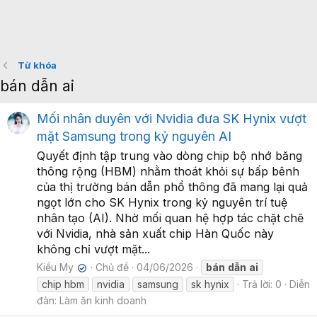
Từ khóa
bán dẫn ai
Mối nhân duyên với Nvidia đưa SK Hynix vượt
mặt Samsung trong kỷ nguyên AI
Quyết định tập trung vào dòng chip bộ nhớ băng
thông rộng (HBM) nhằm thoát khỏi sự bấp bênh
của thị trường bán dẫn phổ thông đã mang lại quả
ngọt lớn cho SK Hynix trong kỷ nguyên trí tuệ
nhân tạo (AI). Nhờ mối quan hệ hợp tác chặt chẽ
với Nvidia, nhà sản xuất chip Hàn Quốc này
không chỉ vượt mặt...
Kiều My
Chủ đề
04/06/2026
bán
dẫn
ai
✔
chip hbm
nvidia
samsung
sk hynix
Trả lời: 0
Diễn
đàn:
Làm ăn kinh doanh