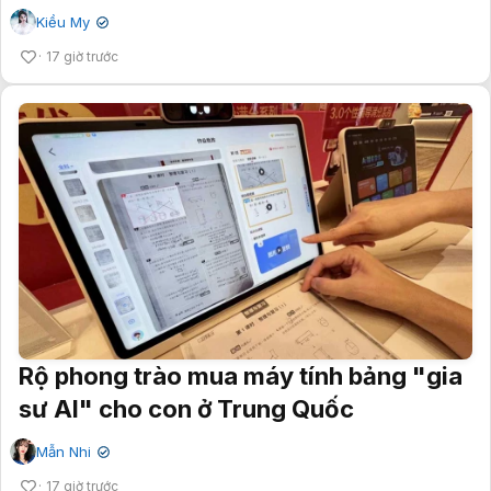
Kiều My
✔
17 giờ trước
Rộ phong trào mua máy tính bảng "gia
sư AI" cho con ở Trung Quốc
Mẫn Nhi
✔
17 giờ trước