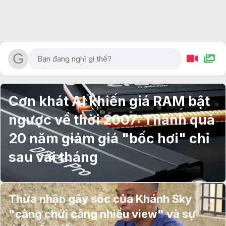
Cơn khát AI khiến giá RAM bật
ngược về thời 2007: Thành quả
20 năm giảm giá "bốc hơi" chỉ
sau vài tháng
Thừa nhận gây sốc của Khánh Sky
"càng chửi càng nhiều view" và sự