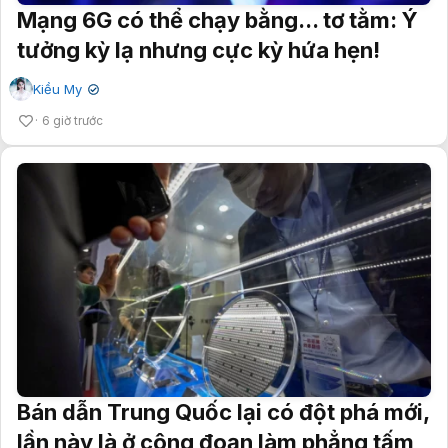
Mạng 6G có thể chạy bằng... tơ tằm: Ý
tưởng kỳ lạ nhưng cực kỳ hứa hẹn!
Kiều My
✔
6 giờ trước
Bán dẫn Trung Quốc lại có đột phá mới,
lần này là ở công đoạn làm phẳng tấm