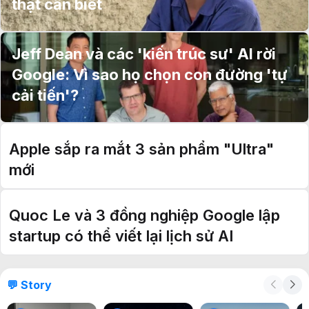
thật cần biết
Jeff Dean và các 'kiến trúc sư' AI rời
Google: Vì sao họ chọn con đường 'tự
cải tiến'?
Apple sắp ra mắt 3 sản phẩm "Ultra"
mới
Quoc Le và 3 đồng nghiệp Google lập
startup có thể viết lại lịch sử AI
💬 Story