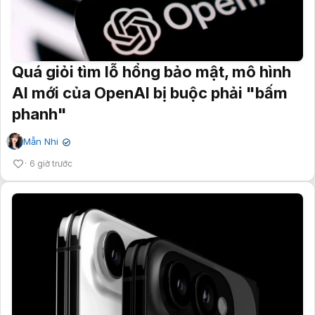
Quá giỏi tìm lỗ hổng bảo mật, mô hình
AI mới của OpenAI bị buộc phải "bấm
phanh"
Mẫn Nhi
✔
6 giờ trước