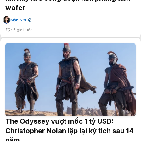
wafer
Mẫn Nhi
✔
6 giờ trước
The Odyssey vượt mốc 1 tỷ USD:
Christopher Nolan lập lại kỳ tích sau 14
năm