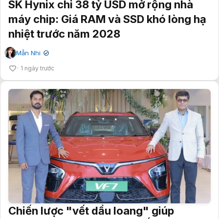
SK Hynix chi 38 tỷ USD mở rộng nhà
máy chip: Giá RAM và SSD khó lòng hạ
nhiệt trước năm 2028
Mẫn Nhi
✔
1 ngày trước
Chiến lược "vết dầu loang" giúp