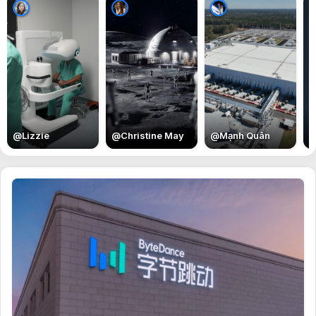
E
@
Lizzie
@
Christine May
@
Mạnh Quân