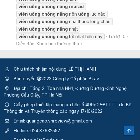
viên
uống
chống
nắng
murad
viên
uống
chống
nắng
nên
uống
lúc nào
viên
uống
chống
nắng
nhà thuốc long châu
viên
uống
chống
nắng
nhật
viên
uống
chống
nắng
tốt nhất hiện nay
Trả lời: 0
Diễn đàn:
Khoa học thường thức
Chịu trách nhiệm nội dung: LÊ THỊ HẠNH
Bản quyền @2023 Công ty Cổ phần Bkav
Địa chỉ: Tầng 2, Tòa nhà HH1, Đường Dương Đình Nghệ,
Phường Cầu Giấy, TP Hà Nội
Giấy phép thiết lập mạng xã hội số 499/GP-BTTTT
do Bộ
Thông tin và Truyền thông cấp ngày 17/10/2022
Email:
quangcao.vnreview@gmail.com
Top
Hotline:
024.37632552