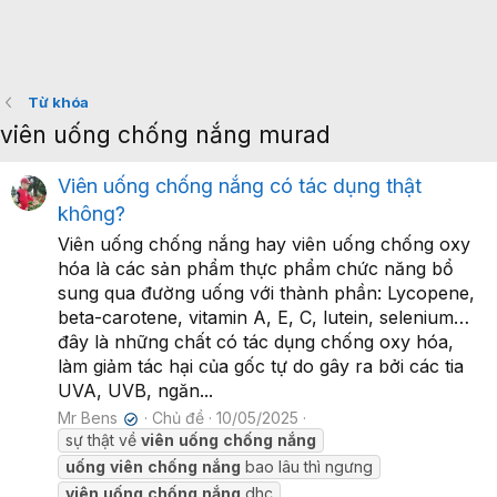
Từ khóa
viên uống chống nắng murad
Viên uống chống nắng có tác dụng thật
không?
Viên uống chống nắng hay viên uống chống oxy
hóa là các sản phẩm thực phẩm chức năng bổ
sung qua đường uống với thành phần: Lycopene,
beta-carotene, vitamin A, E, C, lutein, selenium…
đây là những chất có tác dụng chống oxy hóa,
làm giảm tác hại của gốc tự do gây ra bởi các tia
UVA, UVB, ngăn...
Mr Bens
Chủ đề
10/05/2025
✔
sự thật về
viên
uống
chống
nắng
uống
viên
chống
nắng
bao lâu thì ngưng
viên
uống
chống
nắng
dhc