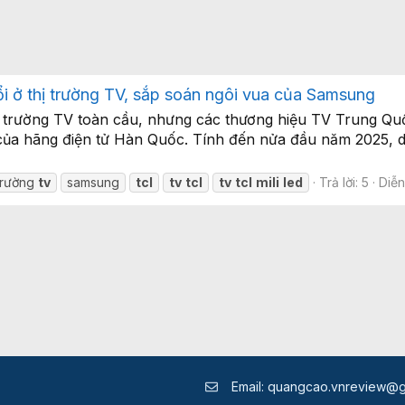
ổi ở thị trường TV, sắp soán ngôi vua của Samsung
thị trường TV toàn cầu, nhưng các thương hiệu TV Trung Q
ầu của hãng điện tử Hàn Quốc. Tính đến nửa đầu năm 2025,
 trường
tv
samsung
tcl
tv
tcl
tv
tcl
mili
led
Trả lời: 5
Diễ
Email:
quangcao.vnreview@g