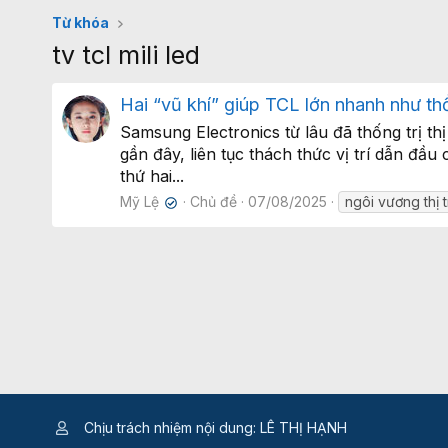
Từ khóa
tv tcl mili led
Hai “vũ khí” giúp TCL lớn nhanh như th
Samsung Electronics từ lâu đã thống trị 
gần đây, liên tục thách thức vị trí dẫn đ
thứ hai...
Mỹ Lệ
Chủ đề
07/08/2025
ngôi vương thị
✔
Chịu trách nhiệm nội dung: LÊ THỊ HẠNH