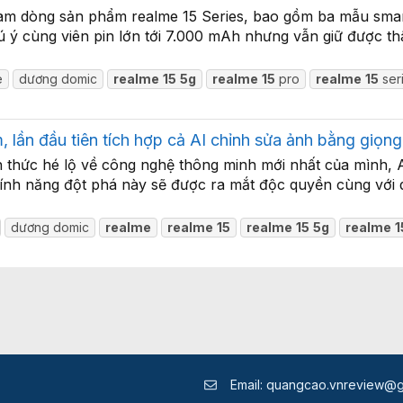
 Nam dòng sản phẩm realme 15 Series, bao gồm ba mẫu smar
ú ý cùng viên pin lớn tới 7.000 mAh nhưng vẫn giữ được t
e
dương domic
realme
15
5g
realme
15
pro
realme
15
ser
m, lần đầu tiên tích hợp cả AI chỉnh sửa ảnh bằng giọng
thức hé lộ về công nghệ thông minh mới nhất của mình, A
Tính năng đột phá này sẽ được ra mắt độc quyền cùng với 
dương domic
realme
realme
15
realme
15
5g
realme
1
Email:
quangcao.vnreview@g