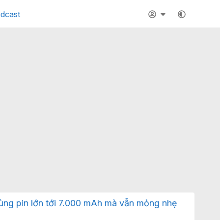
dcast
 cùng pin lớn tới 7.000 mAh mà vẫn mỏng nhẹ