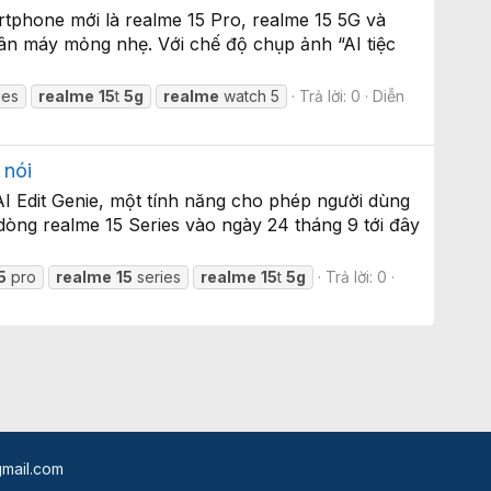
tphone mới là realme 15 Pro, realme 15 5G và
hân máy mỏng nhẹ. Với chế độ chụp ảnh “AI tiệc
ies
realme
15
t
5g
realme
watch 5
Trả lời: 0
Diễn
 nói
I Edit Genie, một tính năng cho phép người dùng
dòng realme 15 Series vào ngày 24 tháng 9 tới đây
5
pro
realme
15
series
realme
15
t
5g
Trả lời: 0
mail.com