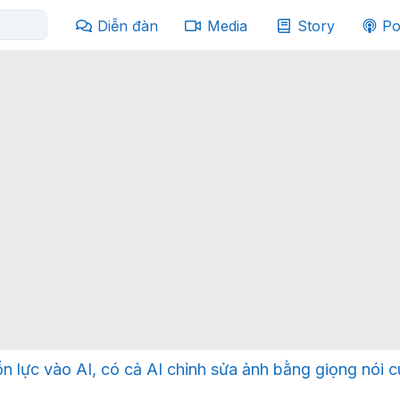
Diễn đàn
Media
Story
Po
Dồn lực vào AI, có cả AI chỉnh sửa ảnh bằng giọng nói