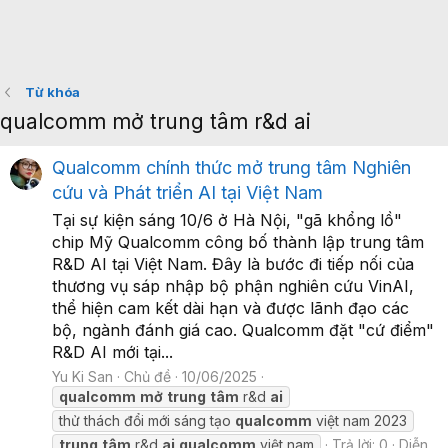
Từ khóa
qualcomm mở trung tâm r&d ai
Qualcomm chính thức mở trung tâm Nghiên
cứu và Phát triển AI tại Việt Nam
Tại sự kiện sáng 10/6 ở Hà Nội, "gã khổng lồ"
chip Mỹ Qualcomm công bố thành lập trung tâm
R&D AI tại Việt Nam. Đây là bước đi tiếp nối của
thương vụ sáp nhập bộ phận nghiên cứu VinAI,
thể hiện cam kết dài hạn và được lãnh đạo các
bộ, ngành đánh giá cao. Qualcomm đặt "cứ điểm"
R&D AI mới tại...
Yu Ki San
Chủ đề
10/06/2025
qualcomm
mở
trung
tâm
r&d
ai
thử thách đổi mới sáng tạo
qualcomm
việt nam 2023
trung
tâm
r&d
ai
qualcomm
việt nam
Trả lời: 0
Diễn