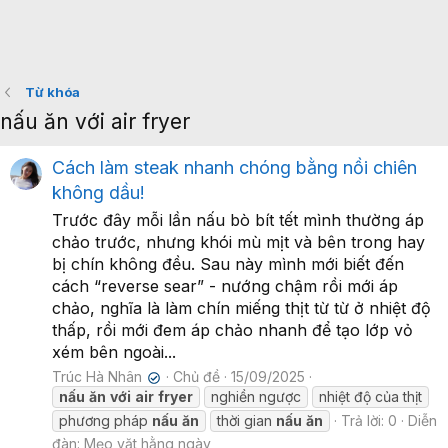
Từ khóa
nấu ăn với air fryer
Cách làm steak nhanh chóng bằng nồi chiên
không dầu!
Trước đây mỗi lần nấu bò bít tết mình thường áp
chảo trước, nhưng khói mù mịt và bên trong hay
bị chín không đều. Sau này mình mới biết đến
cách “reverse sear” - nướng chậm rồi mới áp
chảo, nghĩa là làm chín miếng thịt từ từ ở nhiệt độ
thấp, rồi mới đem áp chảo nhanh để tạo lớp vỏ
xém bên ngoài...
Trúc Hà Nhân
Chủ đề
15/09/2025
✔
nấu
ăn
với
air
fryer
nghiền ngược
nhiệt độ của thịt
phương pháp
nấu
ăn
thời gian
nấu
ăn
Trả lời: 0
Diễn
đàn:
Mẹo vặt hằng ngày