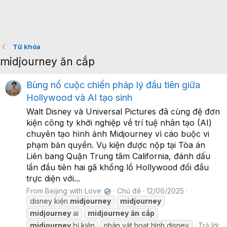
Từ khóa
midjourney ăn cắp
Bùng nổ cuộc chiến pháp lý đầu tiên giữa
Hollywood và AI tạo sinh
Walt Disney và Universal Pictures đã cùng đệ đơn
kiện công ty khởi nghiệp về trí tuệ nhân tạo (AI)
chuyên tạo hình ảnh Midjourney vì cáo buộc vi
phạm bản quyền. Vụ kiện được nộp tại Tòa án
Liên bang Quận Trung tâm California, đánh dấu
lần đầu tiên hai gã khổng lồ Hollywood đối đầu
trực diện với...
From Beijing with Love
Chủ đề
12/06/2025
✔
disney kiện
midjourney
midjourney
midjourney
ai
midjourney
ăn
cắp
midjourney
bị kiện
nhân vật hoạt hình disney
Trả lời: