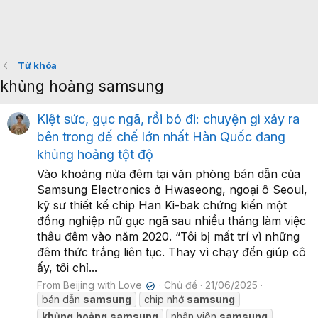
Từ khóa
khủng hoảng samsung
Kiệt sức, gục ngã, rồi bỏ đi: chuyện gì xảy ra
bên trong đế chế lớn nhất Hàn Quốc đang
khủng hoảng tột độ
Vào khoảng nửa đêm tại văn phòng bán dẫn của
Samsung Electronics ở Hwaseong, ngoại ô Seoul,
kỹ sư thiết kế chip Han Ki-bak chứng kiến một
đồng nghiệp nữ gục ngã sau nhiều tháng làm việc
thâu đêm vào năm 2020. “Tôi bị mất trí vì những
đêm thức trắng liên tục. Thay vì chạy đến giúp cô
ấy, tôi chỉ...
From Beijing with Love
Chủ đề
21/06/2025
✔
bán dẫn
samsung
chip nhớ
samsung
khủng
hoảng
samsung
nhân viên
samsung