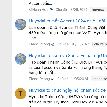
Accent tiếp...
Bỉ Ngạn Hoa
Chủ đề
13/06/2024
huyndai
✔
Huyndai ra mắt Accent 2024 nhiều đổi m
Liên doanh ô tô Hyundai Thành Công Việt N
439 triệu đồng (đã gồm thuế VAT). Hyundai
Thế...
Thanh Phong
Chủ đề
30/05/2024
giá xe 
✔
Huyndai Tucson và Santa Fe bất ngờ t
Tập đoàn Thành Công (TC GROUP) vừa công
ra của Tucson và Santa Fe. Trong tháng 4,
hàng tốt nhất...
Thanh Phong
Chủ đề
11/05/2024
doanh s
✔
Huyndai tổ chức ngày hội chăm sóc xe ở
T
Hyundai Thành Công (HTV) vừa công bố sẽ 
trên cả nước. Hyundai Care Day 2024 sẽ b