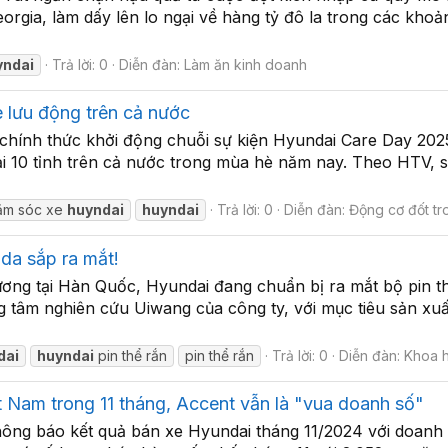
rgia, làm dấy lên lo ngại về hàng tỷ đô la trong các khoả
yndai
Trả lời: 0
Diễn đàn:
Làm ăn kinh doanh
 lưu động trên cả nước
hính thức khởi động chuỗi sự kiện Hyundai Care Day 2025
ại 10 tỉnh trên cả nước trong mùa hè năm nay. Theo HTV, 
hăm sóc xe
huyndai
huyndai
Trả lời: 0
Diễn đàn:
Động cơ đốt tr
da sắp ra mắt!
hương tại Hàn Quốc, Hyundai đang chuẩn bị ra mắt bộ pin t
g tâm nghiên cứu Uiwang của công ty, với mục tiêu sản xu
dai
huyndai
pin thể rắn
pin thể rắn
Trả lời: 0
Diễn đàn:
Khoa h
t Nam trong 11 tháng, Accent vẫn là "vua doanh số"
g báo kết quả bán xe Hyundai tháng 11/2024 với doanh sô