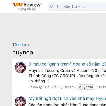
Từ khóa
huyndai
3 mẫu xe “gánh team” doanh số năm 2
Huyndai Tucson, Creta và Accent là 3 mẫu
Thành Công (TC GROUP) vừa công bố kết q
với tháng 11...
Sasha
Chủ đề
11/01/2026
huyndai
Trả lờ
✔
Mỹ bất ngờ đột kích vào nhà máy Hyun
Các tập đoàn lớn nhất Hàn Quốc đang gấp 