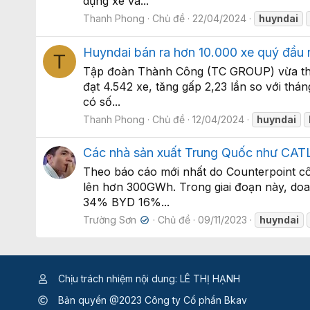
dụng xe và...
Thanh Phong
Chủ đề
22/04/2024
huyndai
Huyndai bán ra hơn 10.000 xe quý đầu 
T
Tập đoàn Thành Công (TC GROUP) vừa thôn
đạt 4.542 xe, tăng gấp 2,23 lần so với thá
có số...
Thanh Phong
Chủ đề
12/04/2024
huyndai
Các nhà sản xuất Trung Quốc như CATL 
Theo báo cáo mới nhất do Counterpoint cô
lên hơn 300GWh. Trong giai đoạn này, doa
34% BYD 16%...
Trường Sơn
Chủ đề
09/11/2023
huyndai
✔
Chịu trách nhiệm nội dung: LÊ THỊ HẠNH
Bản quyền @2023 Công ty Cổ phần Bkav