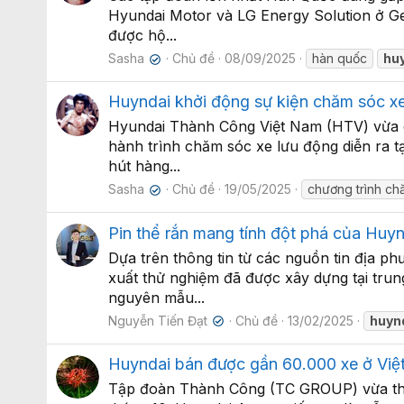
Hyundai Motor và LG Energy Solution ở Geo
được hộ...
Sasha
Chủ đề
08/09/2025
hàn quốc
hu
✔
Huyndai khởi động sự kiện chăm sóc xe
Hyundai Thành Công Việt Nam (HTV) vừa c
hành trình chăm sóc xe lưu động diễn ra t
hút hàng...
Sasha
Chủ đề
19/05/2025
chương trình c
✔
Pin thể rắn mang tính đột phá của Huyn
Dựa trên thông tin từ các nguồn tin địa p
xuất thử nghiệm đã được xây dựng tại trun
nguyên mẫu...
Nguyễn Tiến Đạt
Chủ đề
13/02/2025
huyn
✔
Huyndai bán được gần 60.000 xe ở Việ
Tập đoàn Thành Công (TC GROUP) vừa thôn