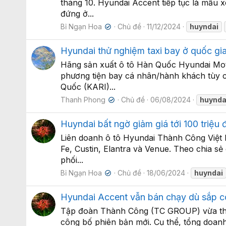
tháng 10. Hyundai Accent tiếp tục là mẫu 
đứng ở...
Bỉ Ngạn Hoa
Chủ đề
11/12/2024
huyndai
✔
Hyundai thử nghiệm taxi bay ở quốc gi
Hãng sản xuất ô tô Hàn Quốc Hyundai Moto
phương tiện bay cá nhân/hành khách tùy c
Quốc (KARI)...
Thanh Phong
Chủ đề
06/08/2024
huynda
✔
Huyndai bất ngờ giảm giá tới 100 triệu
Liên doanh ô tô Hyundai Thành Công Việt 
Fe, Custin, Elantra và Venue. Theo chia sẻ
phối...
Bỉ Ngạn Hoa
Chủ đề
18/06/2024
huyndai
✔
Hyundai Accent vẫn bán chạy dù sắp c
Tập đoàn Thành Công (TC GROUP) vừa thô
công bố phiên bản mới. Cụ thể, tổng doanh