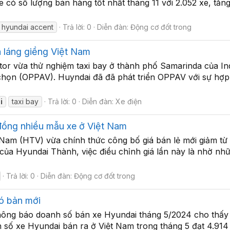
xe có số lượng bán hàng tốt nhất tháng 11 với 2.052 xe, t
hyundai accent
Trả lời: 0
Diễn đàn:
Động cơ đốt trong
a láng giềng Việt Nam
r vừa thử nghiệm taxi bay ở thành phố Samarinda của Ind
họn (OPPAV). Huyndai đã đã phát triển OPPAV với sự hợp
i
taxi bay
Trả lời: 0
Diễn đàn:
Xe điện
 đồng nhiều mẫu xe ở Việt Nam
Nam (HTV) vừa chính thức công bố giá bán lẻ mới giảm từ
 của Hyundai Thành, việc điều chỉnh giá lần này là nhờ nhữ
Trả lời: 0
Diễn đàn:
Động cơ đốt trong
ó bản mới
ng báo doanh số bán xe Hyundai tháng 5/2024 cho thấy 
 số xe Hyundai bán ra ở Việt Nam trong tháng 5 đạt 4.914