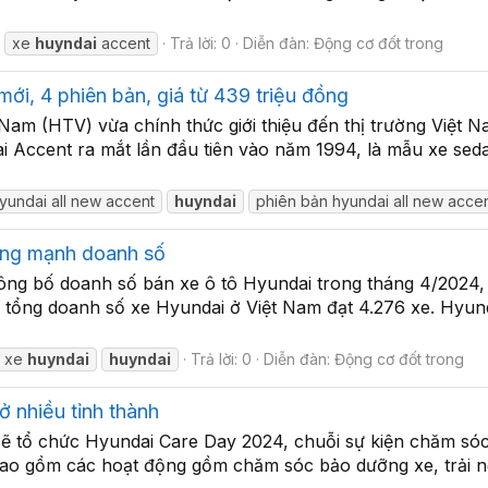
xe
huyndai
accent
Trả lời: 0
Diễn đàn:
Động cơ đốt trong
ới, 4 phiên bản, giá từ 439 triệu đồng
am (HTV) vừa chính thức giới thiệu đến thị trường Việt N
 Accent ra mắt lần đầu tiên vào năm 1994, là mẫu xe seda
hyundai all new accent
huyndai
phiên bản hyundai all new acce
ăng mạnh doanh số
 bố doanh số bán xe ô tô Hyundai trong tháng 4/2024, 
 tổng doanh số xe Hyundai ở Việt Nam đạt 4.276 xe. Hyund
ố xe
huyndai
huyndai
Trả lời: 0
Diễn đàn:
Động cơ đốt trong
 nhiều tỉnh thành
tổ chức Hyundai Care Day 2024, chuỗi sự kiện chăm sóc v
ao gồm các hoạt động gồm chăm sóc bảo dưỡng xe, trải n