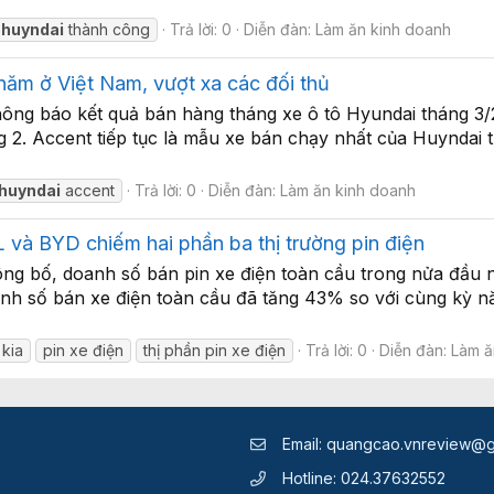
huyndai
thành công
Trả lời: 0
Diễn đàn:
Làm ăn kinh doanh
năm ở Việt Nam, vượt xa các đối thủ
g báo kết quả bán hàng tháng xe ô tô Hyundai tháng 3/2
ng 2. Accent tiếp tục là mẫu xe bán chạy nhất của Huyndai 
huyndai
accent
Trả lời: 0
Diễn đàn:
Làm ăn kinh doanh
và BYD chiếm hai phần ba thị trường pin điện
ng bố, doanh số bán pin xe điện toàn cầu trong nửa đầu
nh số bán xe điện toàn cầu đã tăng 43% so với cùng kỳ n
kia
pin xe điện
thị phần pin xe điện
Trả lời: 0
Diễn đàn:
Làm ă
Email:
quangcao.vnreview@g
Hotline:
024.37632552