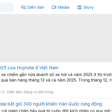
Diễn đàn
Media
Story
025 của Huyndai ở Việt Nam
 xe chiếm gần nửa doanh số xe hơi cả năm 2025 ở thị tr
uả bán hàng tháng 12 và cả năm 2025. Trong tháng 12, H
i: 0
Diễn đàn:
Động cơ đốt trong
dai bắt giữ 300 người khiến Hàn Quốc rúng động
rút ngăn chặn hậu quả từ cuộc đột kích nhập cư quy mô lớ