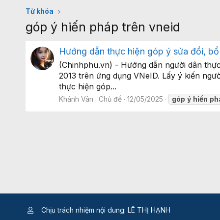
Từ khóa
góp ý hiến pháp trên vneid
Hướng dẫn thực hiện góp ý sửa đổi, bổ
(Chinhphu.vn) - Hướng dẫn người dân thực
2013 trên ứng dụng VNeID. Lấy ý kiến ngư
thực hiện góp...
Khánh Vân
Chủ đề
12/05/2025
góp
ý
hiến
ph
Chịu trách nhiệm nội dung: LÊ THỊ HẠNH