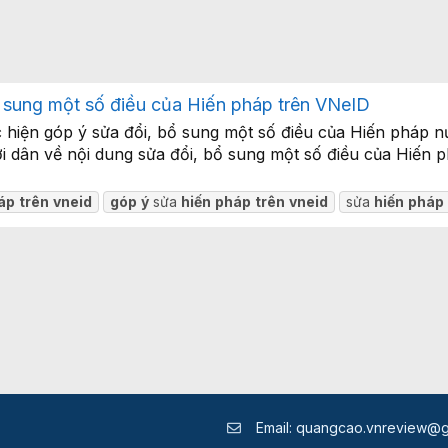
 sung một số điều của Hiến pháp trên VNeID
 hiện góp ý sửa đổi, bổ sung một số điều của Hiến pháp 
ời dân về nội dung sửa đổi, bổ sung một số điều của Hiến
áp
trên
vneid
góp
ý
sửa
hiến
pháp
trên
vneid
sửa
hiến
pháp
Email:
quangcao.vnreview@g