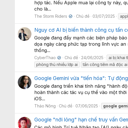
hợp tác. Nếu Apple mua lại công ty này, q
cho là...
The Storm Riders
Chủ đề
03/07/2025
app
✔
Nguy cơ AI bị biến thành công cụ tấn
Google đang đẩy mạnh các biện pháp bảo vệ
dọa ngày càng phức tạp trong lĩnh vực an 
thống...
CyberThao
Chủ đề
24/06/2025
ai bị khai 
✔
phòng thủ nhiều lớp ai
tấn công tiêm mã độc ai
Google Gemini vừa "tiến hóa": Tự động 
Google đang triển khai tính năng "hành độn
hoàn thành các tác vụ cụ thể vào một thời 
iOS...
Thảo Nông
Chủ đề
07/06/2025
google
gemi
Google "nới lỏng" hạn chế truy vấn Ge
Các mô hình Trí tuệ Nhân tạo (AI) ngày cà