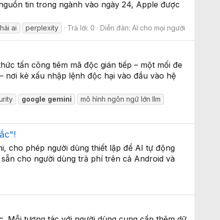
 nguồn tin trong ngành vào ngày 24, Apple được
hái ai
perplexity
Trả lời: 0
Diễn đàn:
AI cho mọi người
hức tấn công tiêm mã độc gián tiếp – một mối đe
 – nơi kẻ xấu nhập lệnh độc hại vào đầu vào hệ
urity
google
gemini
mô hình ngôn ngữ lớn llm
ắc"!
i, cho phép người dùng thiết lập để AI tự động
 sẵn cho người dùng trả phí trên cả Android và
c. Mỗi tương tác với người dùng cung cấp thêm dữ