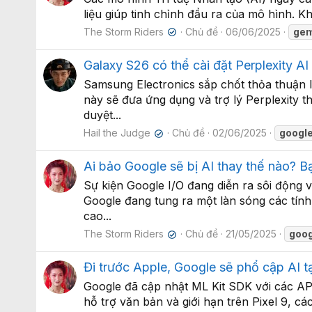
liệu giúp tinh chỉnh đầu ra của mô hình. Kh
The Storm Riders
Chủ đề
06/06/2025
gem
✔
Galaxy S26 có thể cài đặt Perplexity A
Samsung Electronics sắp chốt thỏa thuận l
này sẽ đưa ứng dụng và trợ lý Perplexity 
duyệt...
Hail the Judge
Chủ đề
02/06/2025
googl
✔
Ai bảo Google sẽ bị AI thay thế nào? B
Sự kiện Google I/O đang diễn ra sôi động v
Google đang tung ra một làn sóng các tín
cao...
The Storm Riders
Chủ đề
21/05/2025
goog
✔
Đi trước Apple, Google sẽ phổ cập AI t
Google đã cập nhật ML Kit SDK với các API
hỗ trợ văn bản và giới hạn trên Pixel 9, cá