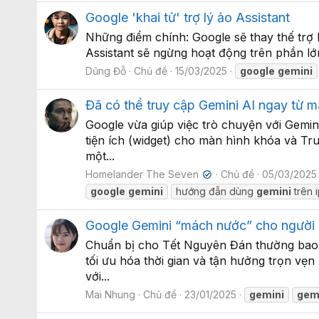
Google 'khai tử' trợ lý ảo Assistant
Những điểm chính: Google sẽ thay thế trợ lý
Assistant sẽ ngừng hoạt động trên phần lớn
Dũng Đỗ
Chủ đề
15/03/2025
google
gemini
Đã có thể truy cập Gemini AI ngay từ m
Google vừa giúp việc trò chuyện với Gemin
tiện ích (widget) cho màn hình khóa và Tr
một...
Homelander The Seven
Chủ đề
05/03/2025
✔
google
gemini
hướng đẫn dùng
gemini
trên 
Google Gemini “mách nước” cho người d
Chuẩn bị cho Tết Nguyên Đán thường bao g
tối ưu hóa thời gian và tận hưởng trọn vẹn
với...
Mai Nhung
Chủ đề
23/01/2025
gemini
gem