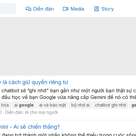
Diễn đàn
Media
Story
 là cách giữ quyền riêng tư
chatbot sẽ “ghi nhớ” bạn gần như một người bạn thật sự c
bắt đầu học về bạn Google vừa nâng cấp Gemini để nó có thể
n hóa
ai
google
ai và bảo mật
bộ nhớ ai
chatbot ghi nhớ
g
 0
Diễn đàn:
AI cho mọi người
ni - Ai sẽ chiến thắng?
t đang trở thành một phần không thể thiếu trong cuộc sốn