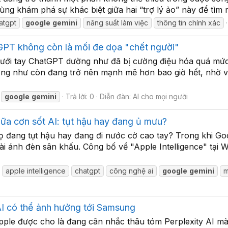
g khám phá sự khác biệt giữa hai “trợ lý ảo” này để tìm r
atgpt
google
gemini
năng suất làm việc
thông tin chính xác
tGPT không còn là mối đe dọa "chết người"
ưới tay ChatGPT dường như đã bị cường điệu hóa quá mức
g như còn đang trở nên mạnh mẽ hơn bao giờ hết, nhờ vào 
google
gemini
Trả lời: 0
Diễn đàn:
AI cho mọi người
iữa cơn sốt AI: tụt hậu hay đang ủ mưu?
họ đang tụt hậu hay đang đi nước cờ cao tay? Trong khi G
oài ánh đèn sân khấu. Công bố về "Apple Intelligence" tạ
apple intelligence
chatgpt
công nghệ ai
google
gemini
m
AI có thể ảnh hưởng tới Samsung
Apple được cho là đang cân nhắc thâu tóm Perplexity AI m