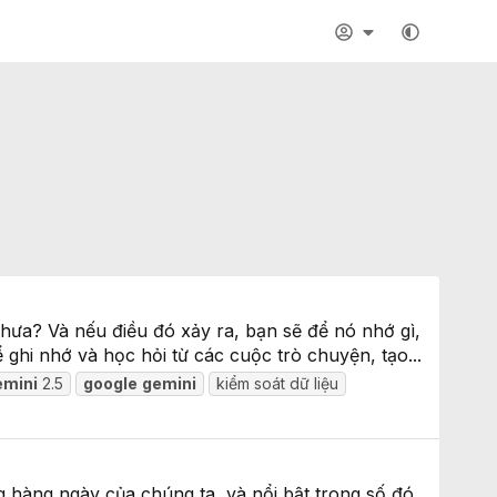
hưa? Và nếu điều đó xảy ra, bạn sẽ để nó nhớ gì,
 ghi nhớ và học hỏi từ các cuộc trò chuyện, tạo...
emini
2.5
google
gemini
kiểm soát dữ liệu
g hàng ngày của chúng ta, và nổi bật trong số đó