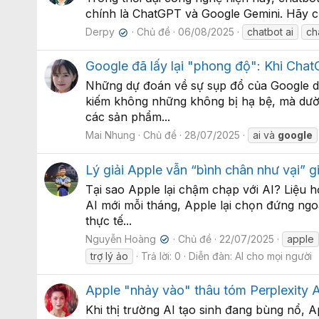
chính là ChatGPT và Google Gemini. Hãy cùn
Derpy
Chủ đề
06/08/2025
chatbot ai
ch
✔
Google đã lấy lại "phong độ": Khi Cha
Những dự đoán về sự sụp đổ của Google d
kiếm không những không bị hạ bệ, mà dườn
các sản phẩm...
Mai Nhung
Chủ đề
28/07/2025
ai và
google
Lý giải Apple vẫn “bình chân như vại” g
Tại sao Apple lại chậm chạp với AI? Liệu 
AI mới mỗi tháng, Apple lại chọn đứng ng
thực tế...
Nguyễn Hoàng
Chủ đề
22/07/2025
apple
✔
trợ lý ảo
Trả lời: 0
Diễn đàn:
AI cho mọi người
Apple "nhảy vào" thâu tóm Perplexity 
Khi thị trường AI tạo sinh đang bùng nổ, 