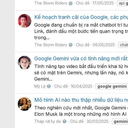
The Storm Riders
Chủ đề
17/05/2025
api
✔
Kế hoạch tranh cãi của Google, các ph
Google đang chuẩn bị ra mắt chatbot trí t
Link, đánh dấu một bước tiến quan trọng t
trong...
The Storm Riders
Chủ đề
06/05/2025
chat
✔
Google Gemini vừa có tính năng mới rất 
Tính năng tạo video bắt đầu triển khai t
sẽ có mặt trên Gemini, nhưng lần này, nó k
Gemini...
Mỹ Lệ
Chủ đề
16/04/2025
google
gemini
✔
Mô hình AI nào thu thập nhiều dữ liệu 
Theo nghiên cứu mới nhất, Google Gemini ch
Elon Musk là một trong những mô hình AI th
Tháp rơi tự do
Chủ đề
30/03/2025
gemini
✔