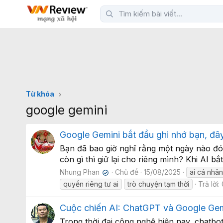
Từ khóa
google gemini
Google Gemini bắt đầu ghi nhớ bạn, đây
Bạn đã bao giờ nghĩ rằng một ngày nào đó 
còn gì thì giữ lại cho riêng mình? Khi AI 
Nhung Phan
Chủ đề
15/08/2025
ai cá nhâ
✔
quyền riêng tư ai
trò chuyện tạm thời
Trả lời:
Cuộc chiến AI: ChatGPT và Google Gemi
Trong thời đại công nghệ hiện nay, chatbo