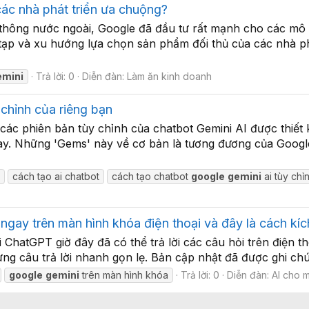
các nhà phát triển ưa chuộng?
thông nước ngoài, Google đã đầu tư rất mạnh cho các mô 
 tạp và xu hướng lựa chọn sản phẩm đối thủ của các nhà p
emini
Trả lời: 0
Diễn đàn:
Làm ăn kinh doanh
chỉnh của riêng bạn
ác phiên bản tùy chỉnh của chatbot Gemini AI được thiết k
m nay. Những 'Gems' này về cơ bản là tương đương của Goo
t
cách tạo ai chatbot
cách tạo chatbot
google
gemini
ai tùy chỉ
 ngay trên màn hình khóa điện thoại và đây là cách kíc
i ChatGPT giờ đây đã có thể trả lời các câu hỏi trên điện 
 câu trả lời nhanh gọn lẹ. Bản cập nhật đã được ghi chú t
google
gemini
trên màn hình khóa
Trả lời: 0
Diễn đàn:
AI cho m