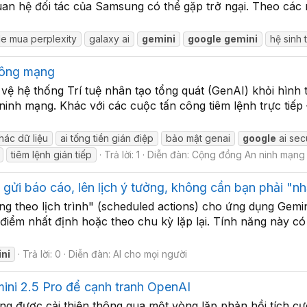
uan hệ đối tác của Samsung có thể gặp trở ngại. Theo các
le mua perplexity
galaxy ai
gemini
google
gemini
hệ sinh t
 công mạng
 hệ thống Trí tuệ nhân tạo tổng quát (GenAI) khỏi hình t
ninh mạng. Khác với các cuộc tấn công tiêm lệnh trực tiếp
thác dữ liệu
ai tống tiền gián điệp
bảo mật genai
google
ai sec
tiêm lệnh gián tiếp
Trả lời: 1
Diễn đàn:
Cộng đồng An ninh mạng
gửi báo cáo, lên lịch ý tưởng, không cần bạn phải "nh
g theo lịch trình" (scheduled actions) cho ứng dụng Gemin
điểm nhất định hoặc theo chu kỳ lặp lại. Tính năng này có
ni
Trả lời: 0
Diễn đàn:
AI cho mọi người
mini 2.5 Pro để cạnh tranh OpenAI
ng được cải thiện thông qua một vòng lặp phản hồi tích cự