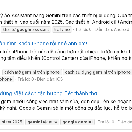
 ảo Assistant bằng Gemini trên các thiết bị di động. Quá tr
 thiết bị vào cuối năm 2025. Các thiết bị Android cũ (Andro
khai tử
google
assistant
trợ lý ảo
Trả lời: 0
Diễn đàn:
Android
àn hình khóa iPhone rồi nhé anh em!
i trên iPhone trở nên dễ dàng hơn rất nhiều, trước cả kh
ung tâm điều khiển (Control Center) của iPhone, khiến nó í
cách mở
gemini
trên iphone
cách sử dụng
gemini
trên iphone
iphone
Trả lời: 0
Diễn đàn:
iOS
ùng Việt cách tận hưởng Tết thảnh thơi
ồm nhiều công việc như sắm sửa, dọn dẹp, lên kế hoạch 
 kỳ nghỉ, Google Gemini sẽ là một công cụ đắc lực, hỗ trợ
ini
tết 2025
gemini
tết ất tỵ
google
gemini
Trả lời: 0
Diễn đ