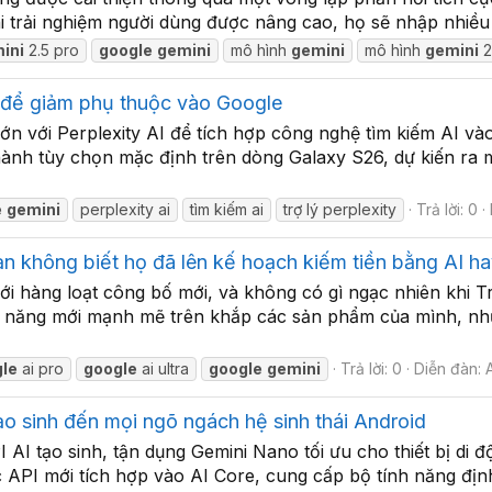
i trải nghiệm người dùng được nâng cao, họ sẽ nhập nhiều lờ
ini
2.5 pro
google
gemini
mô hình
gemini
mô hình
gemini
2
I để giảm phụ thuộc vào Google
ớn với Perplexity AI để tích hợp công nghệ tìm kiếm AI và
thành tùy chọn mặc định trên dòng Galaxy S26, dự kiến ra
e
gemini
perplexity ai
tìm kiếm ai
trợ lý perplexity
Trả lời: 0
ạn không biết họ đã lên kế hoạch kiếm tiền bằng AI h
ới hàng loạt công bố mới, và không có gì ngạc nhiên khi Tr
h năng mới mạnh mẽ trên khắp các sản phẩm của mình, như
le
ai pro
google
ai ultra
google
gemini
Trả lời: 0
Diễn đàn:
ạo sinh đến mọi ngõ ngách hệ sinh thái Android
 AI tạo sinh, tận dụng Gemini Nano tối ưu cho thiết bị di
c API mới tích hợp vào AI Core, cung cấp bộ tính năng định 