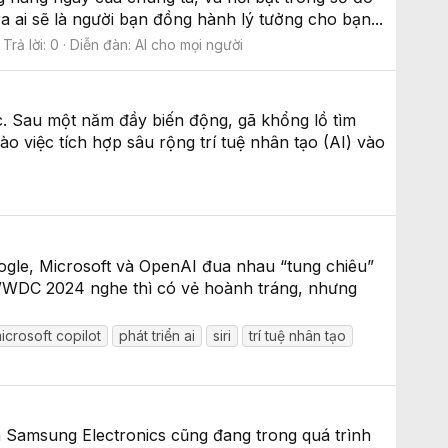
a ai sẽ là người bạn đồng hành lý tưởng cho bạn...
Trả lời: 0
Diễn đàn:
AI cho mọi người
. Sau một năm đầy biến động, gã khổng lồ tìm
việc tích hợp sâu rộng trí tuệ nhân tạo (AI) vào
oogle, Microsoft và OpenAI đua nhau “tung chiêu”
i WWDC 2024 nghe thì có vẻ hoành tráng, nhưng
icrosoft copilot
phát triển ai
siri
trí tuệ nhân tạo
à Samsung Electronics cũng đang trong quá trình