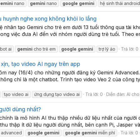
gemini
nano
gemini
nano
google
gemini
hệ sinh thái androi
ụ huynh nghe xong không khỏi lo lắng
uệ nhân tạo Gemini cho trẻ em dưới 13 tuổi thông qua tài 
rong việc đưa AI đến với nhóm người dùng trẻ tuổi. Theo e
bot ai
gemini
cho trẻ em
google
gemini
trợ lý ảo
Trả lời: 0
xịn, tạo video AI ngay trên app
ừ hôm nay (16/4) cho những người đăng ký Gemini Advanced
hông chỉ là một chatbot. Trình tạo video Veo 2 của công t
tạo video ai
ứng dụng tạo video ai
Trả lời: 0
Diễn đàn:
AI cho
người dùng nhất?
ính là mô hình AI thu thập nhiều dữ liệu nhất của người dùn
u thập ít dữ liệu người dùng nhất, bên cạnh Pi, Jasper và 
advanced
google
gemini
google
gemini
miễn phí
Trả lời: 0