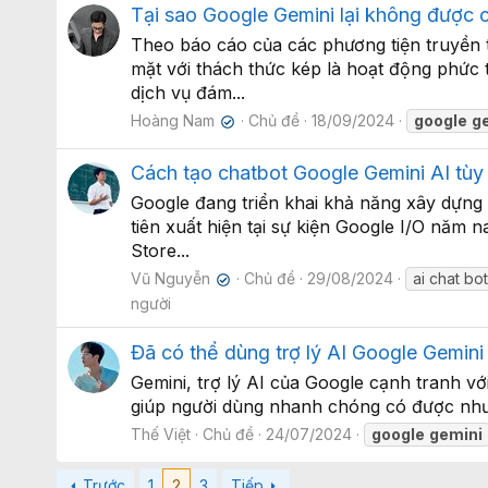
Tại sao Google Gemini lại không được 
Theo báo cáo của các phương tiện truyền 
mặt với thách thức kép là hoạt động phức
dịch vụ đám...
Hoàng Nam
Chủ đề
18/09/2024
google
g
✔
Cách tạo chatbot Google Gemini AI tùy 
Google đang triển khai khả năng xây dựng c
tiên xuất hiện tại sự kiện Google I/O nă
Store...
Vũ Nguyễn
Chủ đề
29/08/2024
ai chat bo
✔
người
Đã có thể dùng trợ lý AI Google Gemini
Gemini, trợ lý AI của Google cạnh tranh vớ
giúp người dùng nhanh chóng có được nhưng
Thế Việt
Chủ đề
24/07/2024
google
gemini
Trước
1
2
3
Tiếp