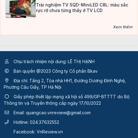
Trải nghiệm TV SQD-MiniLED C8L: màu sắc
rực rỡ chưa từng thấy ở TV LCD
Xem thêm
Chịu trách nhiệm nội dung: LÊ THỊ HẠNH
Bản quyền @2023 Công ty Cổ phần Bkav
Địa chỉ: Tầng 2, Tòa nhà HH1, Đường Dương Đình Nghệ,
Phường Cầu Giấy, TP Hà Nội
Giấy phép thiết lập mạng xã hội số 499/GP-BTTTT
do Bộ
Thông tin và Truyền thông cấp ngày 17/10/2022
Email:
quangcao.vnreview@gmail.com
Hotline:
024.37632552
Facebook:
VnReview.vn