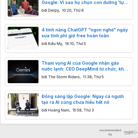
Google: Vì sao họ chọn con đường 'tự
cải tiến'?
bởi
Derpy
,
10:20, Thứ 6
4 tính năng ChatGPT "ngon nghẻ" ngày
xưa tính phí giờ free hoàn toàn
bởi
Kiều My
,
16:10, Thứ 5
Tham vọng AI của Google nhận gáo
nước lạnh: CEO DeepMind từ chức, khả
năng lập trình của Gemini bị Claude,
bởi
The Storm Riders
,
11:38, Thứ 5
GPT cho "ngửi khói"
Đồng sáng lập Google: Ngay cả người
tạo ra AI cũng chưa hiểu hết nó
bởi
Hoàng Nam
,
15:58, Thứ 3