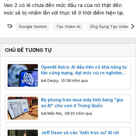
Veo 2 có lẽ chưa đến mức đầu ra của nó thật đến
mức sẽ bị nhầm lẫn với thực tế ở thời điểm hiện tại.
Từ khóa
Google Gemini
Tạo Video Ai
Ứng Dụng Tạo Video Ai
CHỦ ĐỀ TƯƠNG TỰ
OpenAI Astra: AI đầu tiên có khả năng tự
tấn công mạng, đạt mức rủi ro nghiêm
trọng
bởi
Derpy
,
10:38 Hôm qua
Rộ phong trào mua máy tính bảng "gia
sư AI" cho con ở Trung Quốc
bởi
Mẫn Nhi
,
08:20 Hôm qua
Jeff Dean và các 'kiến trúc sư' AI rời