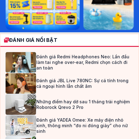
ĐÁNH GIÁ NỔI BẬT
Đánh giá Redmi Headphones Neo: Lần đầu
làm tai nghe over-ear, Redmi chọn cách đi
an toàn
Đánh giá JBL Live 780NC: Sự cá tính trong
cả ngoại hình lẫn chất âm
Những điểm hay dở sau 1 tháng trải nghiệm
Roborock Qrevo 2 Pro
Đánh giá YADEA Omee: Xe máy điện nhỏ
xinh, thông minh “đo ni đóng giày” cho nữ
sinh