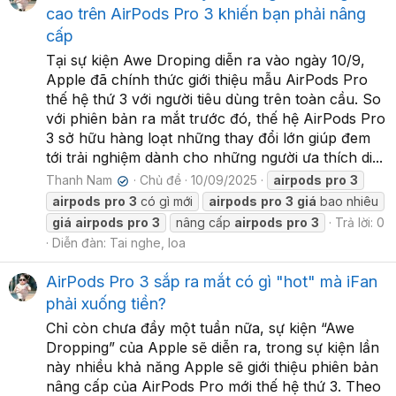
cao trên AirPods Pro 3 khiến bạn phải nâng
cấp
Tại sự kiện Awe Droping diễn ra vào ngày 10/9,
Apple đã chính thức giới thiệu mẫu AirPods Pro
thế hệ thứ 3 với người tiêu dùng trên toàn cầu. So
với phiên bản ra mắt trước đó, thế hệ AirPods Pro
3 sở hữu hàng loạt những thay đổi lớn giúp đem
tới trải nghiệm dành cho những người ưa thích di...
Thanh Nam
Chủ đề
10/09/2025
airpods
pro
3
✔
airpods
pro
3
có gì mới
airpods
pro
3
giá
bao nhiêu
giá
airpods
pro
3
nâng cấp
airpods
pro
3
Trả lời: 0
Diễn đàn:
Tai nghe, loa
AirPods Pro 3 sắp ra mắt có gì "hot" mà iFan
phải xuống tiền?
Chỉ còn chưa đầy một tuần nữa, sự kiện “Awe
Dropping” của Apple sẽ diễn ra, trong sự kiện lần
này nhiều khả năng Apple sẽ giới thiệu phiên bản
nâng cấp của AirPods Pro mới thế hệ thứ 3. Theo