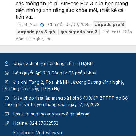
các thông tin rò rỉ, AirPods Pro 3 hứa hẹn mang
đến những tính năng sức khỏe mới, thiết kế cải
tiến và...
Thanh Nam
Chủ đề
04/09/2025
airpods
pro
3
✔
airpods
pro
3
giá
giá
airpods
pro
3
Trả lời: 0
Diễn
đàn:
Tai nghe, loa
Chịu trách nhiệm nội dung: LÊ THỊ HẠNH
Bản quyền @2023 Công ty Cổ phần Bkav
Địa chỉ: Tầng 2, Tòa nhà HH1, Đường Dương Đình Nghệ,
Phường Cầu Giấy, TP Hà Nội
Giấy phép thiết lập mạng xã hội số 499/GP-BTTTT
do Bộ
Thông tin và Truyền thông cấp ngày 17/10/2022
Email:
quangcao.vnreview@gmail.com
Hotline:
024.37632552
Facebook:
VnReview.vn