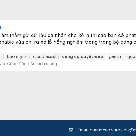
u
âm thầm gửi dữ liệu cá nhân cho kẻ lạ thì sao bạn có phát
able vừa chỉ ra ba lỗ hổng nghiêm trọng trong bộ công cụ
i
bảo mật ai
cloud assist
công
cụ
duyệt
web
gemini
goog
đàn:
Cộng đồng An ninh mạng
Email:
quangcao.vnreview@g