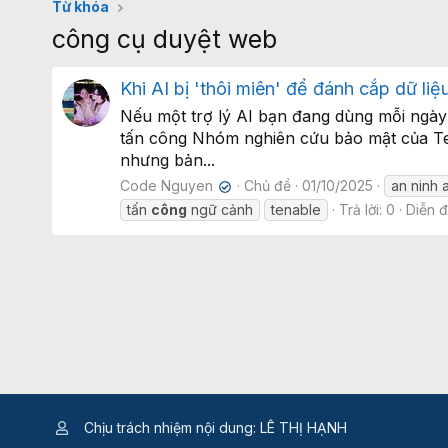
Từ khóa
công cụ duyệt web
Khi AI bị 'thôi miên' để đánh cắp dữ liệ
Nếu một trợ lý AI bạn đang dùng mỗi ngày 
tấn công Nhóm nghiên cứu bảo mật của Ten
nhưng bản...
Code Nguyen
Chủ đề
01/10/2025
an ninh a
✔
tấn
công
ngữ cảnh
tenable
Trả lời: 0
Diễn 
Chịu trách nhiệm nội dung: LÊ THỊ HẠNH