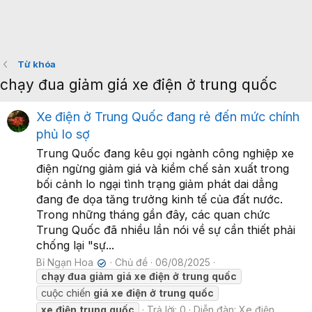
Từ khóa
chạy đua giảm giá xe điện ở trung quốc
Xe điện ở Trung Quốc đang rẻ đến mức chính
phủ lo sợ
Trung Quốc đang kêu gọi ngành công nghiệp xe
điện ngừng giảm giá và kiềm chế sản xuất trong
bối cảnh lo ngại tình trạng giảm phát dai dẳng
đang đe dọa tăng trưởng kinh tế của đất nước.
Trong những tháng gần đây, các quan chức
Trung Quốc đã nhiều lần nói về sự cần thiết phải
chống lại "sự...
Bỉ Ngạn Hoa
Chủ đề
06/08/2025
✔
chạy
đua
giảm
giá
xe
điện
ở
trung
quốc
cuộc chiến
giá
xe
điện
ở
trung
quốc
xe
điện
trung
quốc
Trả lời: 0
Diễn đàn:
Xe điện