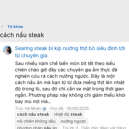
Từ khóa
cách nấu steak
Searing steak bí kíp nướng thịt bò siêu đỉnh tới
từ chuyên gia
Sau nhiều năm chế biến món bít tết theo kiểu
chiên chảo giờ đây các chuyên gia ẩm thực đã
nghiên cứu ra cách nướng ngược. Đây là một
cách nấu ăn mà bạn từ từ đưa miếng thịt lên nhiệt
độ trong lò, sau đó chỉ cần se mặt trong thời gian
ngắn. Phương pháp này không chỉ giảm thiểu khói
bay mù mịt mà...
Trúc Hà Nhân
Chủ đề
30/08/2025
✔
cách
nấu
steak
nhiệt độ
steak
nồi chiên không dầu
nướng ngược
phương pháp
nấu
ăn
Trả lời: 0
Diễn đàn:
Mẹo vặt hằng