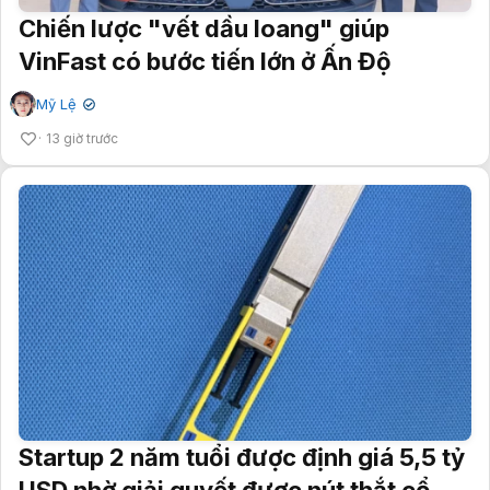
Chiến lược "vết dầu loang" giúp
VinFast có bước tiến lớn ở Ấn Độ
Mỹ Lệ
✔
13 giờ trước
Startup 2 năm tuổi được định giá 5,5 tỷ
USD nhờ giải quyết được nút thắt cổ