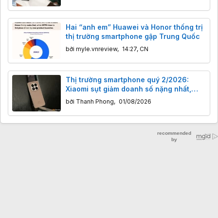
Hai “anh em” Huawei và Honor thống trị
thị trường smartphone gập Trung Quốc
bởi
myle.vnreview
,
14:27, CN
Thị trường smartphone quý 2/2026:
Xiaomi sụt giảm doanh số nặng nhất,
Apple ‘ăn” nửa doanh thu toàn cầu
bởi
Thanh Phong
,
01/08/2026