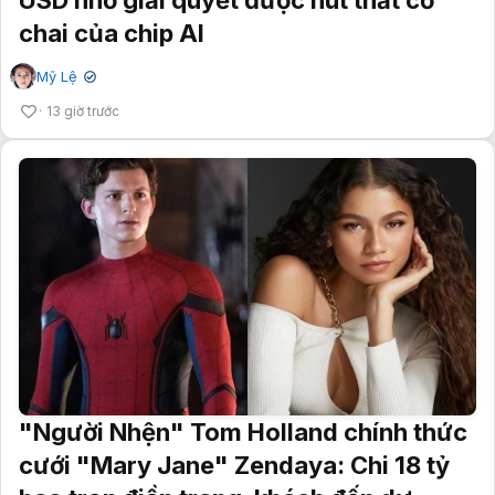
chai của chip AI
Mỹ Lệ
✔
13 giờ trước
"Người Nhện" Tom Holland chính thức
cưới "Mary Jane" Zendaya: Chi 18 tỷ