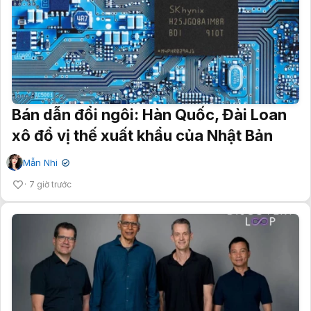
Bán dẫn đổi ngôi: Hàn Quốc, Đài Loan
xô đổ vị thế xuất khẩu của Nhật Bản
Mẫn Nhi
✔
7 giờ trước