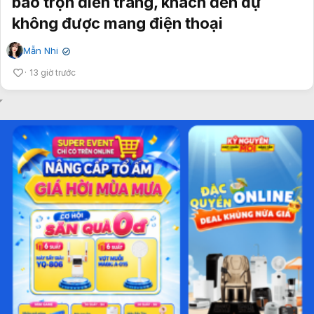
bao trọn điền trang, khách đến dự
không được mang điện thoại
Mẫn Nhi
✔
13 giờ trước