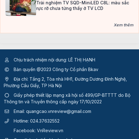
Trải nghiệm TV SQD-MiniLED C8L: màu sắc
rực rỡ chưa từng thấy ở TV LCD
Xem thêm
Chịu trách nhiệm nội dung: LÊ THỊ HẠNH
Bản quyền @2023 Công ty Cổ phần Bkav
Địa chỉ: Tầng 2, Tòa nhà HH1, Đường Dương Đình Nghệ,
Phường Cầu Giấy, TP Hà Nội
Giấy phép thiết lập mạng xã hội số 499/GP-BTTTT
do Bộ
Thông tin và Truyền thông cấp ngày 17/10/2022
Email:
quangcao.vnreview@gmail.com
Hotline:
024.37632552
Facebook:
VnReview.vn