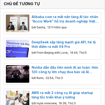
CHỦ ĐỀ TƯƠNG TỰ
Alibaba.com ra mắt nền tảng AI tác nhân
“Accio Work” hỗ trợ doanh nghiệp Việt
xuất khẩu
bởi
Sasha
,
13:11 Hôm qua
DeepSeek sắp tăng mạnh giá API, hé lộ
thời điểm ra mắt V4 Pro
bởi
From Beijing with Love
,
14:44, Thứ 5
Nvidia dẫn đầu liên minh AI an toàn: Hơn
120 công ty lớn chạy đua bảo vệ AI
nguồn mở
bởi
Rumi
,
02:54, Thứ 3
AWS ra mắt 2 công cụ AI giúp startup
tăng tốc triển khai ý tưởng
bởi
myle.vnreview
,
16:36, Thứ 3