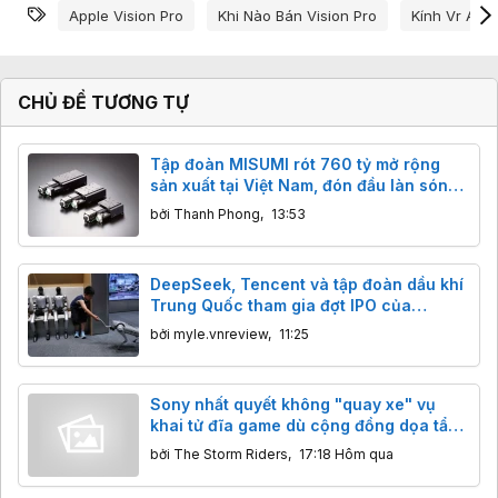
Từ khóa
Apple Vision Pro
Khi Nào Bán Vision Pro
Kính Vr App
CHỦ ĐỀ TƯƠNG TỰ
Tập đoàn MISUMI rót 760 tỷ mở rộng
sản xuất tại Việt Nam, đón đầu làn sóng
AI và robot toàn cầu
bởi
Thanh Phong
,
13:53
DeepSeek, Tencent và tập đoàn dầu khí
Trung Quốc tham gia đợt IPO của
Unitree
bởi
myle.vnreview
,
11:25
Sony nhất quyết không "quay xe" vụ
khai tử đĩa game dù cộng đồng dọa tẩy
chay
bởi
The Storm Riders
,
17:18 Hôm qua