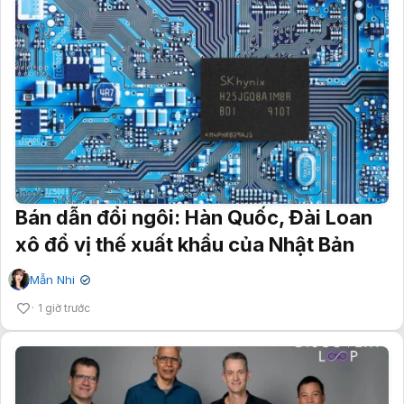
Bán dẫn đổi ngôi: Hàn Quốc, Đài Loan
xô đổ vị thế xuất khẩu của Nhật Bản
Mẫn Nhi
✔
1 giờ trước