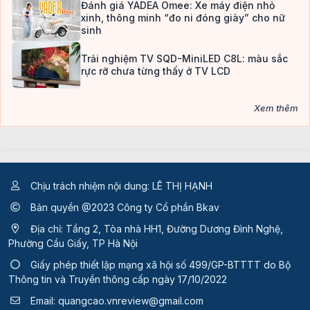
Đánh giá YADEA Omee: Xe máy điện nhỏ
xinh, thông minh “đo ni đóng giày” cho nữ
sinh
Trải nghiệm TV SQD-MiniLED C8L: màu sắc
rực rỡ chưa từng thấy ở TV LCD
Xem thêm
Chịu trách nhiệm nội dung: LÊ THỊ HẠNH
Bản quyền @2023 Công ty Cổ phần Bkav
Địa chỉ: Tầng 2, Tòa nhà HH1, Đường Dương Đình Nghệ,
Phường Cầu Giấy, TP Hà Nội
Giấy phép thiết lập mạng xã hội số 499/GP-BTTTT
do Bộ
Thông tin và Truyền thông cấp ngày 17/10/2022
Email:
quangcao.vnreview@gmail.com