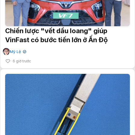
Chiến lược "vết dầu loang" giúp
VinFast có bước tiến lớn ở Ấn Độ
Mỹ Lệ
✔
6 giờ trước