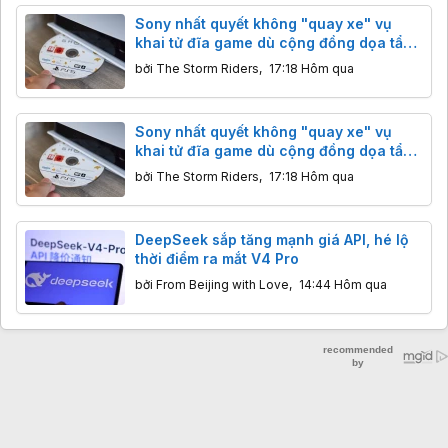
Sony nhất quyết không "quay xe" vụ
khai tử đĩa game dù cộng đồng dọa tẩy
chay
bởi
The Storm Riders
,
17:18 Hôm qua
Sony nhất quyết không "quay xe" vụ
khai tử đĩa game dù cộng đồng dọa tẩy
chay
bởi
The Storm Riders
,
17:18 Hôm qua
DeepSeek sắp tăng mạnh giá API, hé lộ
thời điểm ra mắt V4 Pro
bởi
From Beijing with Love
,
14:44 Hôm qua