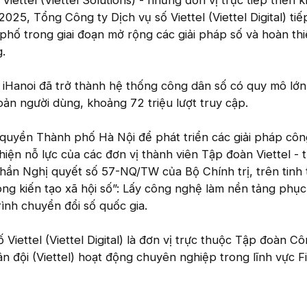
iettel (Viettel Solutions) - những đơn vị trực tiếp triển k
025, Tổng Công ty Dịch vụ số Viettel (Viettel Digital) tiế
ố trong giai đoạn mở rộng các giải pháp số và hoàn thiệ
.
 iHanoi đã trở thành hệ thống công dân số có quy mô lớn
hoản người dùng, khoảng 72 triệu lượt truy cập.
 quyền Thành phố Hà Nội để phát triển các giải pháp cô
 hiện nỗ lực của các đơn vị thành viên Tập đoàn Viettel - 
 thần Nghị quyết số 57-NQ/TW của Bộ Chính trị, trên tinh
ong kiến tạo xã hội số”: Lấy công nghệ làm nền tảng phụ
rình chuyển đổi số quốc gia.
Viettel (Viettel Digital) là đơn vị trực thuộc Tập đoàn C
n đội (Viettel) hoạt động chuyên nghiệp trong lĩnh vực F