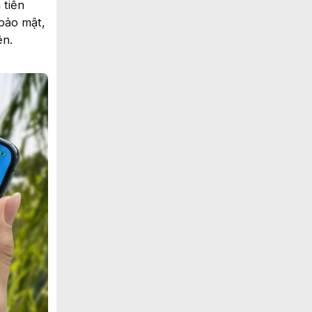
 tiền
 bảo mật,
ện.