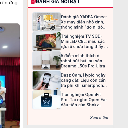
ĐÁNH GIÁ NỔI BẬT
trên ứng
Đánh giá YADEA Omee:
Xe máy điện nhỏ xinh,
thông minh “đo ni đóng
giày” cho nữ sinh
Trải nghiệm TV SQD-
MiniLED C8L: màu sắc
rực rỡ chưa từng thấy ở
TV LCD
5 điểm mình thích ở
robot hút bụi lau sàn
Dreame L50s Pro Ultra
Dazz Cam, Hypic ngày
càng đắt: Liệu còn cần
trả phí khi smartphone
đã làm được tất cả?
Trải nghiệm OpenFit
Pro: Tai nghe Open Ear
đầu tiên của Shokz
trang bị công nghệ khử
ồn
Xem thêm