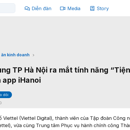
Diễn đàn
Media
Story
 ăn kinh doanh
cùng TP Hà Nội ra mắt tính năng “Tiện
n app iHanoi
o dõi
0
Viettel (Viettel Digital), thành viên của Tập đoàn Công 
iettel), vừa cùng Trung tâm Phục vụ hành chính công Th