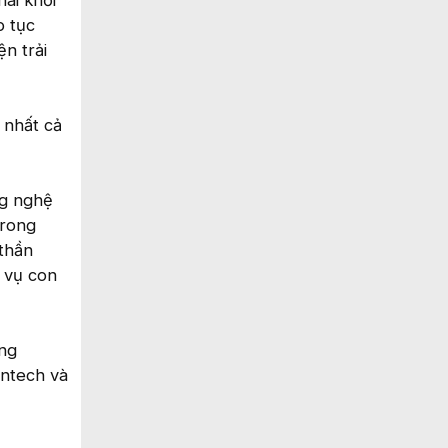
hai khởi
p tục
n trải
 nhất cả
ng nghệ
trong
 thần
c vụ con
ông
intech và