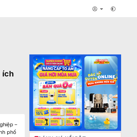
 ích
nghiệp –
ành phố