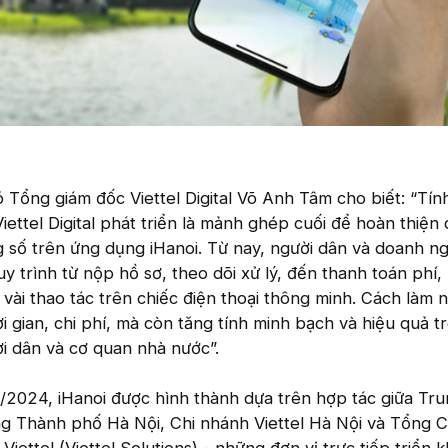
hó Tổng giám đốc Viettel Digital Võ Anh Tâm cho biết: “Tí
iettel Digital phát triển là mảnh ghép cuối để hoàn thiện 
g số trên ứng dụng iHanoi. Từ nay, người dân và doanh n
y trình từ nộp hồ sơ, theo dõi xử lý, đến thanh toán phí, 
 vài thao tác trên chiếc điện thoại thông minh. Cách làm 
i gian, chi phí, mà còn tăng tính minh bạch và hiệu quả t
ời dân và cơ quan nhà nước”.
/2024, iHanoi được hình thành dựa trên hợp tác giữa Tr
g Thành phố Hà Nội, Chi nhánh Viettel Hà Nội và Tổng C