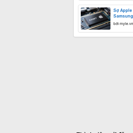
Sợ Apple
Samsung 
cung bộ 
bởi
myle.v