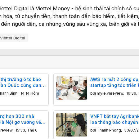
ttel Digital là Viettel Money - hệ sinh thái tài chính số 
 hóa, từ chuyển tiền, thanh toán đến bảo hiểm, tiết kiệm,
 đến người dân, cả những vùng sâu vùng xa, biên giới và 
Viettel Digital
 thị trường ô tô bảo
AWS ra mắt 2 công cụ 
Hàn Quốc cũng đang
startup tăng tốc triển 
ung Quốc đe dọa
tưởng
hanh Bình
,
14:14 Hôm
bởi
myle.vnreview
,
16:36,
trợ hơn 300 nhà
VNPT bắt tay Agribank
Hà Nội gỡ vướng về
loa thông báo chuyển
tăng doanh thu
TingPay cho hộ kinh 
nreview
,
15:33, Thứ 6
bởi
Thanh Phong
,
30/07/