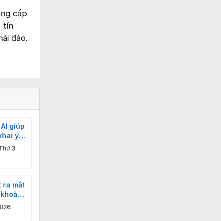
cung cấp
 tín
hải đảo.
AI giúp
khai ý
 Thứ 3
 ra mắt
 khoản
doanh
2026