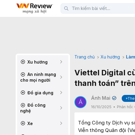
Trang chủ
Xu hướng
Làm
Xu hướng
Viettel Digital 
An ninh mạng
cho mọi người
thanh toán” trê
Đồ gia dụng
Ánh Mai
+The
✔
Á
Đồ công
16/10/2025
Phản hồi:
nghệ
Tổng Công ty Dịch vụ số 
Xe
Viễn thông Quân đội (V