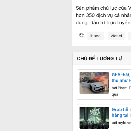
Sản phẩm chủ lực của Vie
hơn 350 dịch vụ cá nhân
dụng, đầu tư trực tuyến
Từ khóa
Ihanoi
Viettel
CHỦ ĐỀ TƯƠNG TỰ
Ghê thật,
thủ như 
bị xe Tr
bởi
Phạm T
qua
Grab hỗ 
hàng tại 
thuế và 
bởi
myle.v