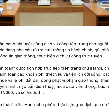
ận hành như một cổng dịch vụ công tập trung cho người
a dạng nhu cầu từ tra cứu thông tin hành chính, gửi ph
ng tin giao thông, thực hiện dịch vụ công trực tuyến...
nh toán” được tích hợp trực tiếp trên trang chủ iHanoi, 
anh toán các khoản phí thiết yếu và tiện ích đời sống, ba
thuế và lệ phí đất đai; Đóng phạt vi phạm giao thông; tha
uyền hình; nạp tiền điện thoại, mua data viễn thông, bảo 
TV360, vé số Vietlott…
nh toán” trên iHanoi cho phép thực hiện giao dịch qua nh