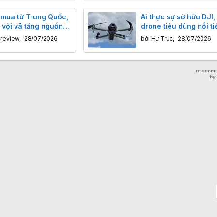
 mua từ Trung Quốc,
Ai thực sự sở hữu DJI,
vội vã tăng nguồn
drone tiêu dùng nổi ti
nhớ
thế giới?
nreview
,
28/07/2026
bởi
Hư Trúc
,
28/07/2026