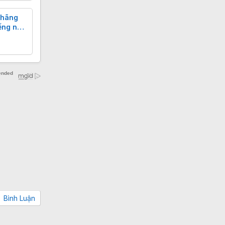
 hãng
ếng nhất
Bình Luận