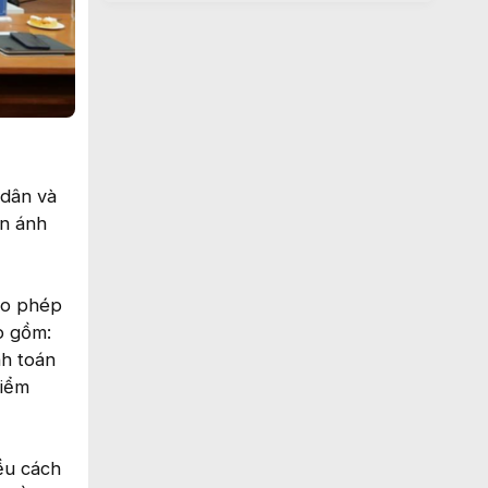
 dân và
ản ánh
cho phép
o gồm:
nh toán
hiểm
iều cách