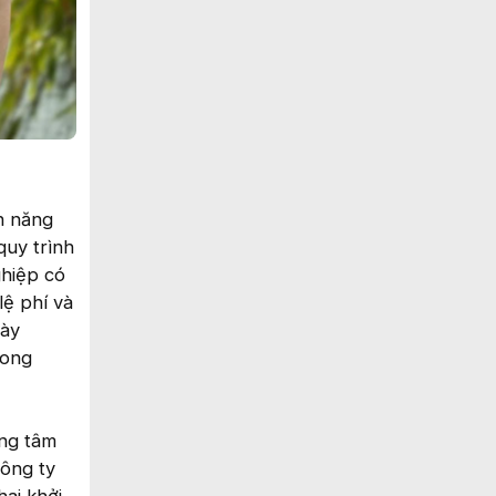
nh năng
quy trình
ghiệp có
lệ phí và
này
rong
ung tâm
ông ty