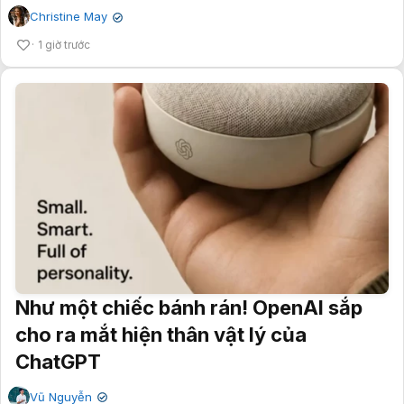
Christine May
✔
1 giờ trước
Như một chiếc bánh rán! OpenAI sắp
cho ra mắt hiện thân vật lý của
ChatGPT
Vũ Nguyễn
✔