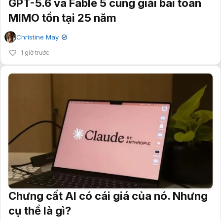
GPT-5.6 và Fable 5 cùng giải bài toán
MIMO tồn tại 25 năm
Christine May
✔
1 giờ trước
Chưng cất AI có cái giá của nó. Nhưng
cụ thể là gì?