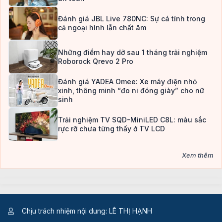
Đánh giá JBL Live 780NC: Sự cá tính trong
cả ngoại hình lẫn chất âm
Những điểm hay dở sau 1 tháng trải nghiệm
Roborock Qrevo 2 Pro
Đánh giá YADEA Omee: Xe máy điện nhỏ
xinh, thông minh “đo ni đóng giày” cho nữ
sinh
Trải nghiệm TV SQD-MiniLED C8L: màu sắc
rực rỡ chưa từng thấy ở TV LCD
Xem thêm
Chịu trách nhiệm nội dung: LÊ THỊ HẠNH