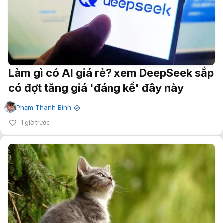
Làm gì có AI giá rẻ? xem DeepSeek sắp
có đợt tăng giá 'đáng kể' đây này
Phạm Thanh Bình
✔
1 giờ trước