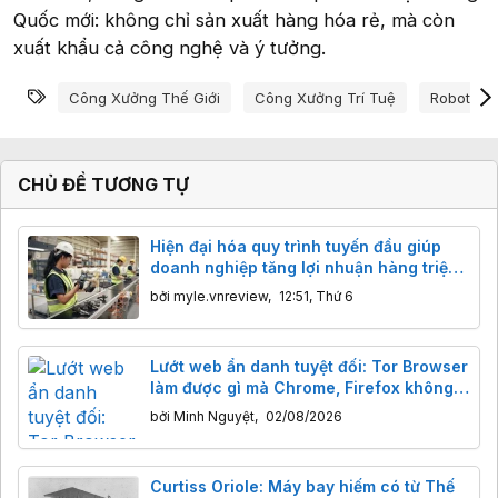
Quốc mới: không chỉ sản xuất hàng hóa rẻ, mà còn
xuất khẩu cả công nghệ và ý tưởng.
Từ khóa
Công Xưởng Thế Giới
Công Xưởng Trí Tuệ
Robot Hìn
CHỦ ĐỀ TƯƠNG TỰ
Hiện đại hóa quy trình tuyến đầu giúp
doanh nghiệp tăng lợi nhuận hàng triệu
USD
bởi
myle.vnreview
,
12:51, Thứ 6
Lướt web ẩn danh tuyệt đối: Tor Browser
làm được gì mà Chrome, Firefox không
thể?
bởi
Minh Nguyệt
,
02/08/2026
Curtiss Oriole: Máy bay hiếm có từ Thế