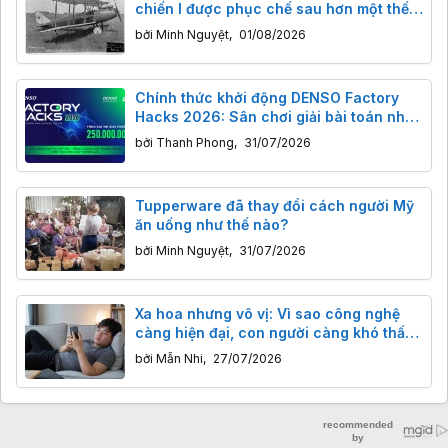
chiến I được phục chế sau hơn một thế
kỷ
bởi
Minh Nguyệt
,
01/08/2026
Chính thức khởi động DENSO Factory
Hacks 2026: Sân chơi giải bài toán nhà
máy thông minh cho giới trẻ Việt
bởi
Thanh Phong
,
31/07/2026
Tupperware đã thay đổi cách người Mỹ
ăn uống như thế nào?
bởi
Minh Nguyệt
,
31/07/2026
Xa hoa nhưng vô vị: Vì sao công nghệ
càng hiện đại, con người càng khó thấy
vui?
bởi
Mẫn Nhi
,
27/07/2026