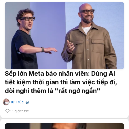
Sếp lớn Meta bảo nhân viên: Dùng AI
tiết kiệm thời gian thì làm việc tiếp đi,
đòi nghỉ thêm là "rất ngớ ngẩn"
Hư Trúc
✔
1 giờ trước